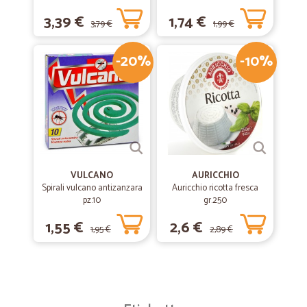
3,39 €
1,74 €
3,79 €
1,99 €
-20%
-10%
VULCANO
AURICCHIO
Spirali vulcano antizanzara
Auricchio ricotta fresca
pz.10
gr.250
1,55 €
2,6 €
1,95 €
2,89 €