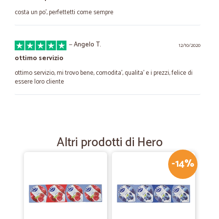
costa un po', perfettetti come sempre
—
Angelo T.
12/10/2020
ottimo servizio
ottimo servizio, mi trovo bene, comodita', qualita' e i prezzi, felice di
essere loro cliente
—
Carmelina T.
26/09/2020
Prezzo competitivo.
Altri prodotti di Hero
Prezzo competitivo. Spedizione veloce. Ottimo
-14%
—
Matteo P.
21/06/2020
Servizio efficiente
Servizio efficiente e abbastanza puntuale, Prezzi nella norma o quasi,
sicuramente da considerare e consigliare