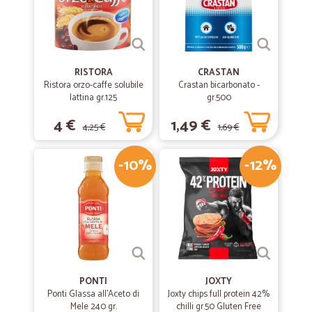
RISTORA
CRASTAN
Ristora orzo-caffe solubile
Crastan bicarbonato -
lattina gr.125
gr.500
4 €
1,49 €
4,25 €
1,69 €
-10%
-12%
PONTI
JOXTY
Ponti Glassa all'Aceto di
Joxty chips full protein 42%
Mele 240 gr.
chilli gr.50 Gluten Free