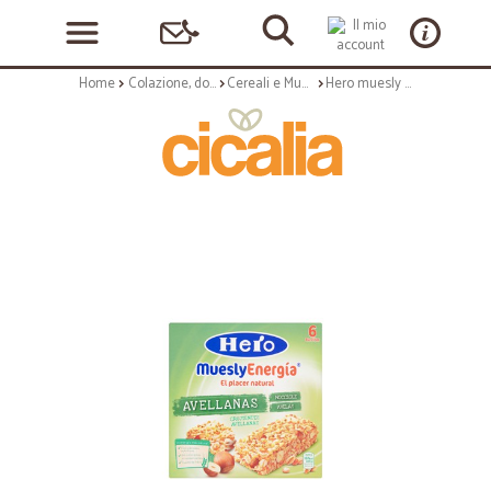
Home
Colazione, dolciumi e snack
Cereali e Muesli
Hero muesly energia nocciola - gr.150