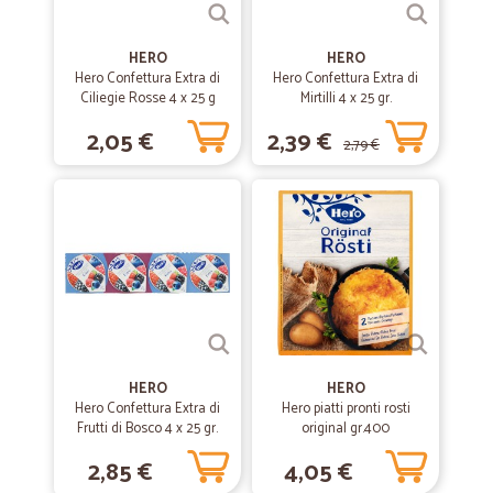
—
Augusto Z.
HERO
HERO
19/06/2020
Hero Confettura Extra di
Hero Confettura Extra di
Buon servizio efficiente
Ciliegie Rosse 4 x 25 g
Mirtilli 4 x 25 gr.
Buon servizio efficiente
2,05 €
2,39 €
2,79 €
—
Francesca F.
12/06/2020
Eccezionale
Eccezionale, tutto freschissimo e ben confezionato. Anche il corriere
è super simpatico!
—
Monia R.
03/06/2020
Velocissimo nella consegna e prodotti…
HERO
HERO
Hero Confettura Extra di
Hero piatti pronti rosti
Velocissimo nella consegna e prodotti di marca. La merce arriva ben
Frutti di Bosco 4 x 25 gr.
original gr.400
impacchettata e refrigerarata. Consigliatissimo
2,85 €
4,05 €