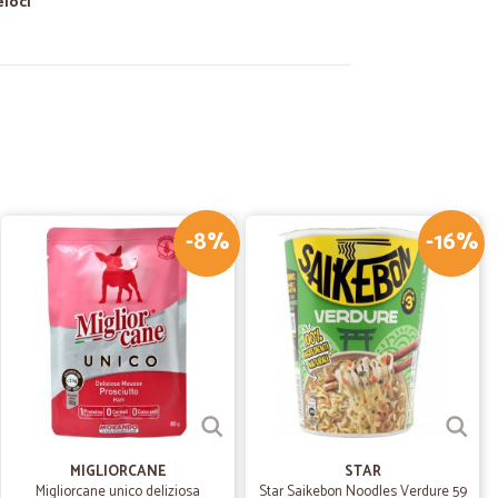
eloci
D.
21/03/2025
cire a fare…
fare la spesa, grazie a cicalia mi viene portata a casa.
-8%
-16%
.
07/03/2025
ere
ca pecca, scatola grande, poiché acquistato molte cose, il
olte, non ha portato su scatolone. Lasciato giù senza dire
07/05/2023
MIGLIORCANE
STAR
Migliorcane unico deliziosa
Star Saikebon Noodles Verdure 59