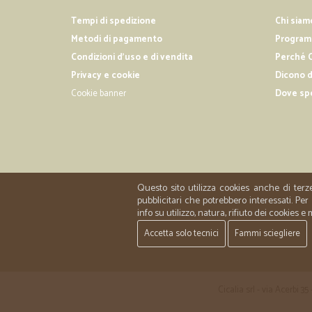
Tempi di spedizione
Chi siam
Metodi di pagamento
Programm
Condizioni d'uso e di vendita
Perché C
Privacy e cookie
Dicono d
Cookie banner
Dove sp
Questo sito utilizza cookies anche di terz
pubblicitari che potrebbero interessati. P
info su utilizzo, natura, rifiuto dei cookies e
Accetta solo tecnici
Fammi sciegliere
Cicalia srl - via Acerbi