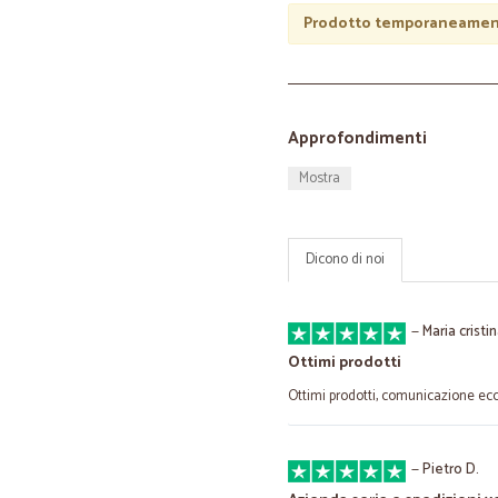
Prodotto temporaneament
Approfondimenti
Mostra
Dicono di noi
—
Maria cristi
Ottimi prodotti
Ottimi prodotti, comunicazione ec
—
Pietro D.