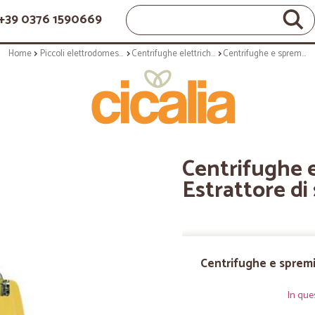
+39 0376 1590669
Home
Piccoli elettrodomestici
Centrifughe elettriche e spremiagrumi elettrici
Centrifughe e spremiagrumi: Estrattore di succo duo plus xl giallo
Centrifughe 
Estrattore di 
Centrifughe e spremi
In que