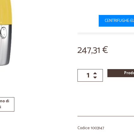
CENTRIFUGHE-EL
247,31 €
Prod
no di
i
Codice: 1003147