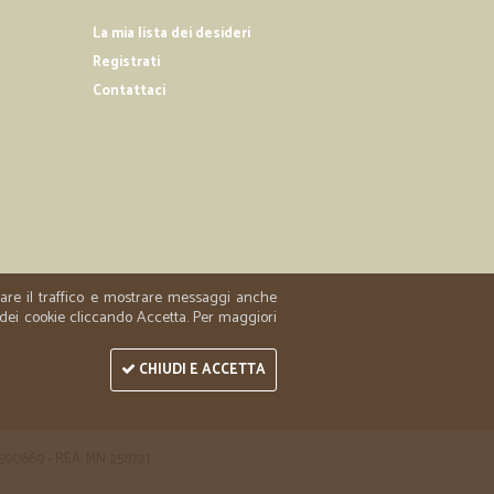
La mia lista dei desideri
Registrati
08/01/2020
Contattaci
06/12/2018
gentilezza, se si contatta telefonicamente; precisione e
zzare il traffico e mostrare messaggi anche
 dei cookie cliccando Accetta. Per maggiori
CHIUDI E ACCETTA
 1590669 - REA: MN 258721