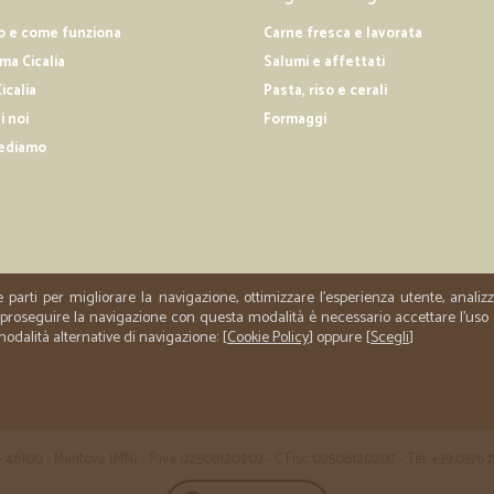
o e come funziona
Carne fresca e lavorata
—
Danilo Z.
a Cicalia
Salumi e affettati
Consegna nei tempi previsti
icalia
Pasta, riso e cerali
i noi
Formaggi
Consegna nei tempi previsti
ediamo
—
Amalia U.
Più che soddisfatta
Più che soddisfatta! Sempre molta 
puntualità nella consegna.
e parti per migliorare la navigazione, ottimizzare l'esperienza utente, anali
er proseguire la navigazione con questa modalità è necessario accettare l'uso
 modalità alternative di navigazione: [
Cookie Policy
] oppure [
Scegli
]
 35 - 46100 - Mantova (MN) - P.iva 02508120207 - C.Fisc 02508120207 - Tel. +39 0376