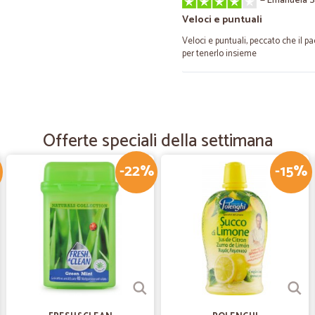
—
Emanuela S
Veloci e puntuali
Veloci e puntuali, peccato che il p
per tenerlo insieme
—
Paula P.
Tutto perfetto
Offerte speciali della settimana
Tutto perfetto
-22%
-15%
—
Mariangela 
BUONOOOOOOOOOOOO.SA
BUONOOOOOOOOOOOO.SALVE
—
Sara M.
Facilità d'acquisto.