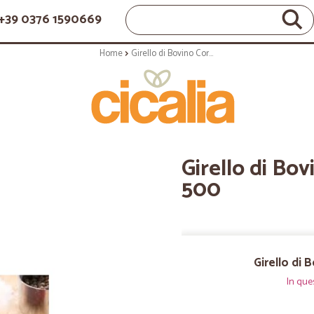
+39 0376 1590669
Home
Girello di Bovino Corte Palazzina gr. 500
Girello di Bov
500
Girello di 
In que