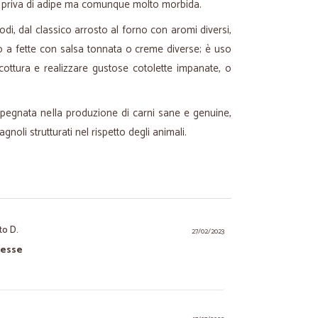
e priva di adipe ma comunque molto morbida.
di, dal classico arrosto al forno con aromi diversi,
to a fette con salsa tonnata o creme diverse; è uso
ottura e realizzare gustose cotolette impanate, o
pegnata nella produzione di carni sane e genuine,
noli strutturati nel rispetto degli animali.
to D.
27/02/2023
messe