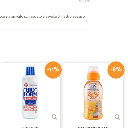
.
17/07/2022
acco sia arrivato schiacciato è avvolto di nastro adesivo
27/10/2021
-11%
-8%
C.
23/06/2020
LVE
03/05/2020