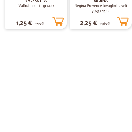
VALFRUTTA
REGINA
Valfrutta ceci - gr.400
Regina Provence tovaglioli 2 veli
38x38 pz.44
1,25 €
2,25 €
1,55 €
2,65 €