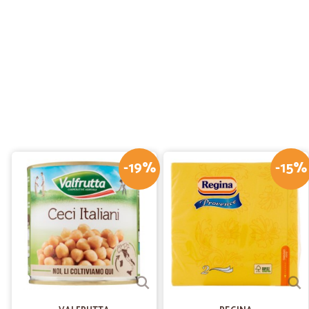
-19%
-15%