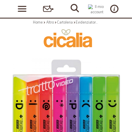
Home
Altro
Cartoleria
Evidenziatore trattovideo emotion colori assortiti pz.8