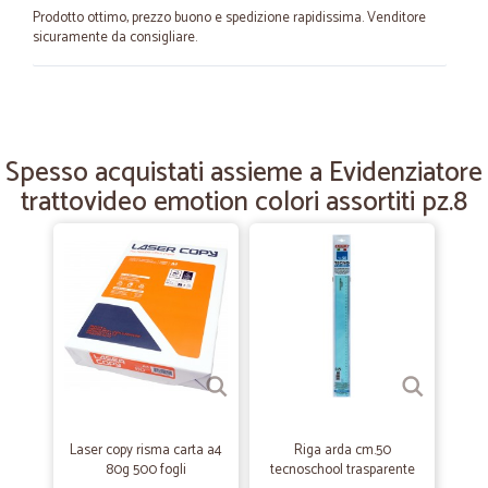
Prodotto ottimo, prezzo buono e spedizione rapidissima. Venditore
sicuramente da consigliare.
—
Sabrina V.
16/05/2022
Tutto perfetto!
Spesso acquistati assieme a Evidenziatore
La merce arriva perfettamente imballata e confezionata in comode
trattovideo emotion colori assortiti pz.8
scatole La consegna è veramente celere Ampia la scelta di prodotti
Personalmente sono molto soddisfatta e acquisterò ancora presso
Cicalia
—
Ivan B.
01/04/2021
prodotti freschi esempio l'affettato
prodotti freschi esempio l'affettato, suddiviso in porzioni da 100g.
tutto sottovuoto, consegna nei tempi stabiliti, tutto ok..
Laser copy risma carta a4
Riga arda cm.50
—
Antonella B.
22/02/2021
80g 500 fogli
tecnoschool trasparente