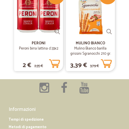
PERONI
MULINO BIANCO
Peroni birra lattina cl.33x2
Mulino Bianco barilla
grissini Sgranocchi 210 gr.
2 €
3,39 €
2,35 €
3,79 €
Informazioni
Tempi di spedizione
Metodi di pagamento