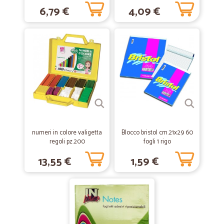
Cicalia eccellenza di spesa online
6,79 €
4,09 €
Cicalia, veloce nella consegna, prodotti ottimi, in particolar modo
frutta e verdura eccellenti. Sono ormai 4 anni che acquisto e son
sempre rimasta soddisfatta. Grazie
—
Maria C.
20/01/2021
eccelente
consegna puntuale e precisa.
—
Franco B.
01/07/2020
numeri in colore valigetta
Blocco bristol cm.21x29 60
consegna nei tempi,ricevuti prodotti…
regoli pz.200
fogli 1 rigo
consegna nei tempi,ricevuti prodotti richiesti;lo spedizioniere non è
13,55 €
1,59 €
stato molto attento alla dicitura fragile,tant'è che due confezioni
(fagioli borlotti e ceci giganti)erano rotte.Al momento,non avendo
ancora utilizzati tutti i prodotti richiesti,risultava una confezione
(lenticchie al pomodoro)non. perfettamente sigillata. Succede nelle
migliori famiglie. A risentirci Franco Bregliano