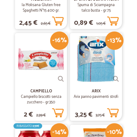
la Molisana Gluten free
Spuma di Sciampagna
Spaghetti N°15 400 gr.
talco busta - gr.75
2,45 €
0,89 €
2,65 €
1,05 €
-16%
-13%
CAMPIELLO
ARIX
Campiello biscotti senza
Arix panno pavimenti strofi
zucchero - gr.350
2 €
3,25 €
2,39 €
3,75 €
RIBASSATO
2,39€
-14%
-10%