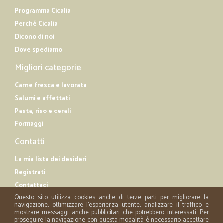
Programma Cicalia
Perché Cicalia
Dicono di noi
Dove spediamo
Migliori categorie
Carne fresca e lavorata
Salumi e affettati
Pasta, riso e cerali
Formaggi
Contatti
La mia lista dei desideri
Registrati
Contattaci
Questo sito utilizza cookies anche di terze parti per migliorare la
navigazione, ottimizzare l'esperienza utente, analizzare il traffico e
mostrare messaggi anche pubblicitari che potrebbero interessati. Per
proseguire la navigazione con questa modalità è necessario accettare