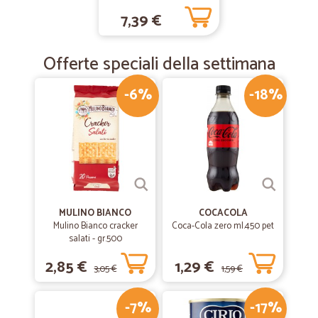
7,39 €
—
Orietta T.
04/12/2018
prezzi sempre competitivi
Offerte speciali della settimana
prezzi sempre competitivi, puntualità nelle consegne. Felice di avere
-6%
-18%
scoperto questo azienda. Sicuramente continuerò a fare acquisti da
loro
MULINO BIANCO
COCACOLA
Mulino Bianco cracker
Coca-Cola zero ml.450 pet
salati - gr.500
2,85 €
1,29 €
3,05 €
1,59 €
-7%
-17%