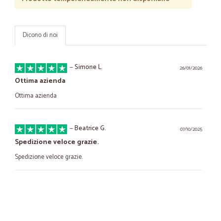
Dicono di noi
—
Simone L.
26/01/2026
Ottima azienda
Ottima azienda
—
Beatrice G.
07/10/2025
Spedizione veloce grazie.
Spedizione veloce grazie.
—
Emanuela M.
22/09/2025
Servizio impeccabile
Trovo sempre il prodotto che voglio ,l'acquisto è semplice e la