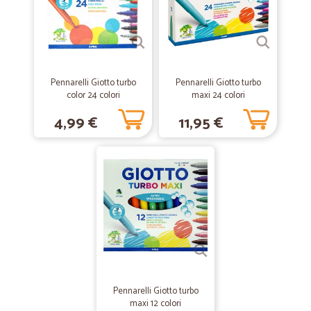
—
Alessandro S.
18/04/2021
Buon rapporto qualità prezzo e ottimo…
Buon rapporto qualità prezzo e ottimo servizio di consegna.
Pennarelli Giotto turbo
Pennarelli Giotto turbo
—
Alberico Z.
01/11/2020
color 24 colori
maxi 24 colori
Veloci e disponibili pure il calo…
4,99 €
11,95 €
Veloci e disponibili pure il calo centervcontattato
—
Martina M.
08/10/2019
Ottimo servizio !!!
Ottimo servizio !!!
—
Joel fernando V.
06/05/2019
Ciao sr
Pennarelli Giotto turbo
Ciao sr. Valdez tutto apostó sto dando pasaparola di cicalia grazie.
maxi 12 colori