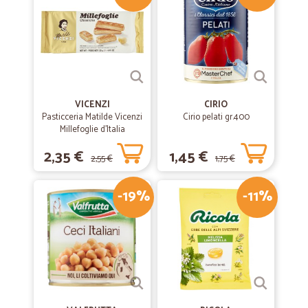
VICENZI
CIRIO
Pasticceria Matilde Vicenzi
Cirio pelati gr.400
Millefoglie d'Italia
Classiche 125 gr.
2,35 €
1,45 €
2,55 €
1,75 €
-19%
-11%