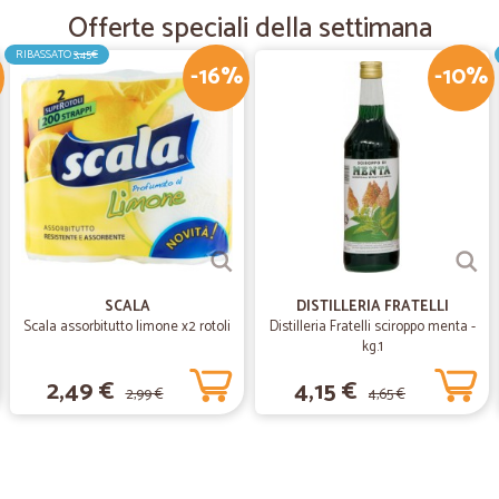
Offerte speciali della settimana
Tutto perfetto,se voglio fare una cr
può spendere 10 euro di consegna. P
RIBASSATO
3,45€
-16%
-10%
—
Barbara R.
Ottimo servizio veloci como
Ottimo servizio veloci comodo e pr
—
Gabriella R.
Veramente bravi
SCALA
DISTILLERIA FRATELLI
Scala assorbitutto limone x2 rotoli
Distilleria Fratelli sciroppo menta -
Spedizione veloce, articoli ben co
kg.1
soddisfatta
2,49 €
4,15 €
2,99 €
4,65 €
—
Franco B.
Cortesi
Cortesi, rapidi e puntuali. Il massim