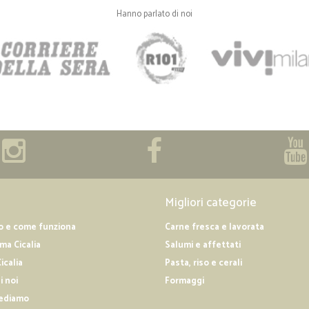
Hanno parlato di noi
—
Carla F.
Eccezionale tutto fresco e 
Eccezionale tutto fresco e buoniss
Migliori categorie
o e come funziona
Carne fresca e lavorata
a Cicalia
Salumi e affettati
icalia
Pasta, riso e cerali
i noi
Formaggi
ediamo