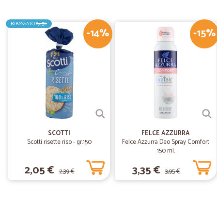
RIBASSATO
2,45€
-14%
-15%
SCOTTI
FELCE AZZURRA
Scotti risette riso - gr.150
Felce Azzurra Deo Spray Comfort
150 ml.
2,05 €
3,35 €
2,39 €
3,95 €