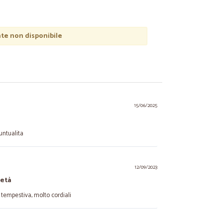
e non disponibile
15/06/2025
untualita
12/09/2023
ietà
tempestiva, molto cordiali