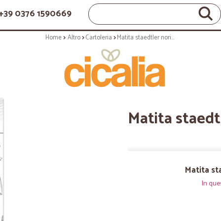
+39 0376 1590669
Home
Altro
Cartoleria
Matita staedtler noris 3-h blister pz.2
Matita staedtl
Matita sta
In que