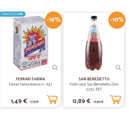
itica,la consegna è troppo cara. Su 30 euro di ordine,non si
er il resto,ottimo sito e serietà.
RIBASSATO
1,99€
-16%
-10%
22/04/2020
do e…
odotti vasti
07/03/2020
FERRARI FARINA
SAN BENEDETTO
Ferrari farina bianca 0 - kg.1
Frutti rossi San Benedetto Zero
nfezionati. Ricevuto anche piccolo omaggio. Sono molto
0,75 L PET
1,49 €
0,89 €
1,79 €
0,99 €
06/01/2020
o della affidabilità!