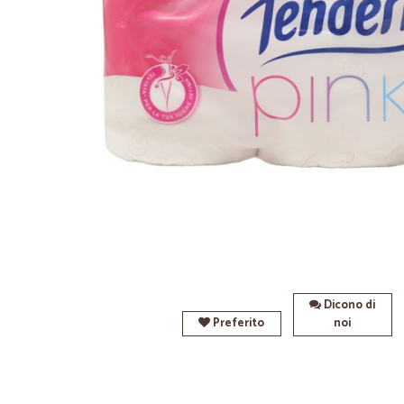
Dicono di
Preferito
noi