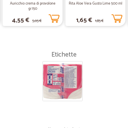
Auricchio crema di provolone
Rita Aloe Vera Gusto Lime 500 ml
gr.150
—
Vitangelo L
4,55 €
1,65 €
Prodotto ottimo
5,05 €
1,85 €
Prodotto ottimo, servizio efficient
garantito
Etichette
—
Laura D.
ottimo
Dopo la'bufera' servizio puntuale e
—
Alessia C.
Servizio perfetto
Tutta la merce ci è arrivata veloc
questo servizio!