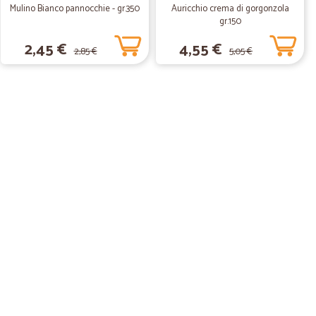
Mulino Bianco pannocchie - gr.350
Auricchio crema di gorgonzola
gr.150
.
11/06/2020
2,45 €
4,55 €
2,85 €
5,05 €
e e veloce, non capisco la cifra pagata per il pagamento
11/06/2020
d efficiente
24/05/2020
emente e in ottimo stato. Sicuramente utilizzeremo ancora