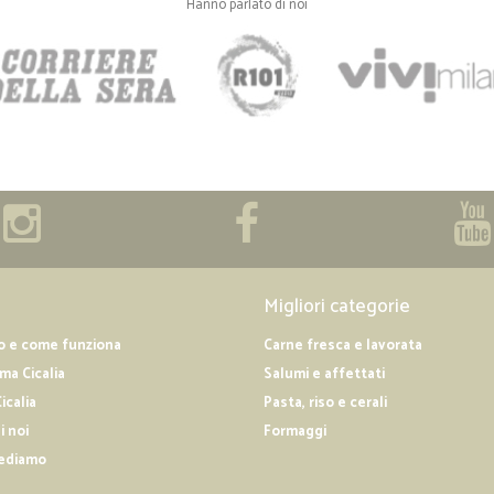
—
Elisa D.
Hanno parlato di noi
Ottimo!!!
Ottimo!!! Tutto perfetto, profession
—
Roberto P.
Servizio ottimo già usufruit
Servizio ottimo già usufruito per t
può assentarsi a lungo per le com
—
Andrea L.
Migliori categorie
Ottimo
o e come funziona
Carne fresca e lavorata
consegna puntuale e comoda presso 
a Cicalia
Salumi e affettati
icalia
Pasta, riso e cerali
i noi
Formaggi
ediamo