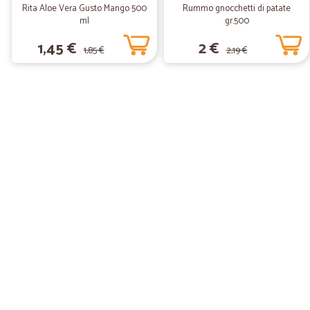
Rita Aloe Vera Gusto Mango 500
Rummo gnocchetti di patate
ml
gr.500
1,45 €
2 €
1,85 €
2,19 €