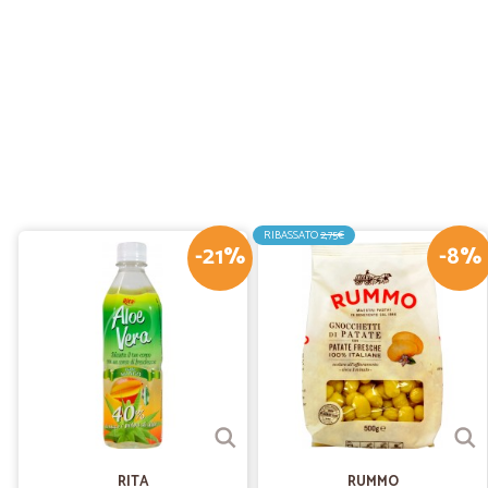
RIBASSATO
2,75€
-21%
-8%
RITA
RUMMO