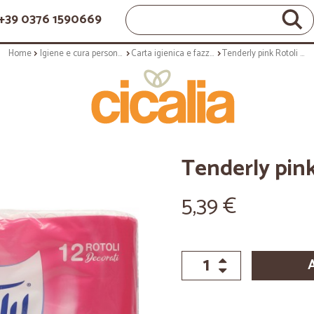
+39 0376 1590669
Home
Igiene e cura personale
Carta igienica e fazzoletti
Tenderly pink Rotoli Decorati 12 pz
Tenderly pink
5,39 €