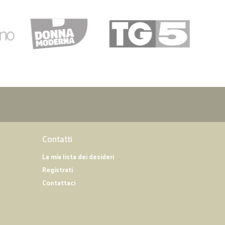
07/03/2020
isti e veloci nelle consegne ! Grazie
16/01/2020
o per tre…
re volte è un aiuto per chi assistendo persone disabili non
missioni casalinghe
02/04/2019
Contatti
La mia lista dei desideri
il punto di ritiro
Registrati
Contattaci