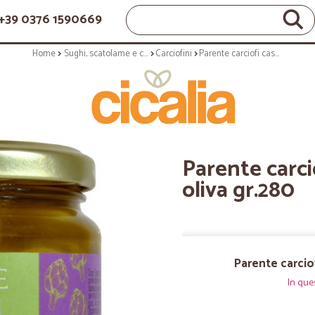
+39 0376 1590669
Home
Sughi, scatolame e condimenti
Carciofini
Parente carciofi caserecci in olio di oliva gr.280
Parente carcio
oliva gr.280
Parente carciof
In que