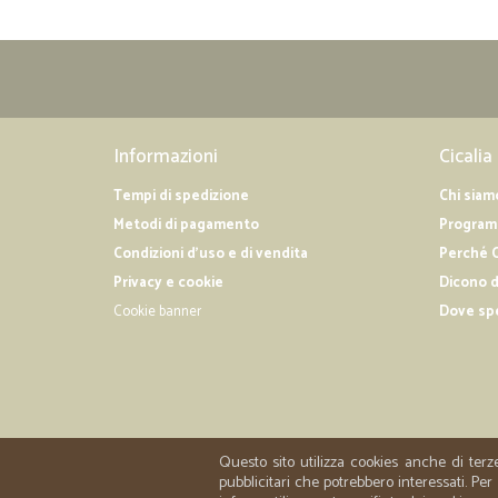
Informazioni
Cicalia
Tempi di spedizione
Chi siam
Metodi di pagamento
Programm
Condizioni d'uso e di vendita
Perché C
Privacy e cookie
Dicono d
Cookie banner
Dove sp
Questo sito utilizza cookies anche di terz
pubblicitari che potrebbero interessati. P