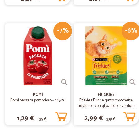
-7%
-6%
POMI
FRISKIES
Pomì passata pomodoro - gr.500
Friskies Purina gatto crocchette
adult con coniglio, pollo e verdure
scatola gr.400
1,29 €
2,99 €
1,39 €
3,19 €