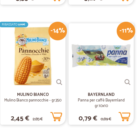
i
 scelta di prodotti
RIBASSATO
2,99€
-14%
-11%
.
16/04/2020
.
02/08/2019
MULINO BIANCO
BAYERNLAND
Mulino Bianco pannocchie - gr.350
Panna per caffè Bayernland
gr.10x10
17/05/2019
2,45 €
0,79 €
2,85 €
0,89 €