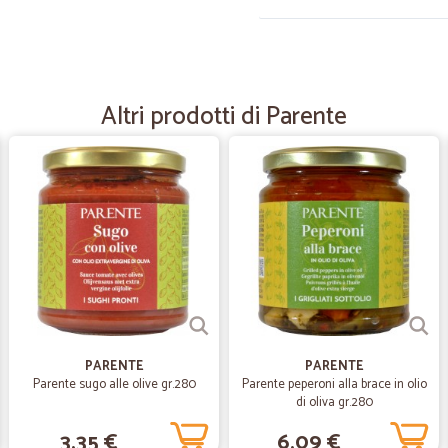
—
Laura D.
ottimo venditore ......
Altri prodotti di Parente
ottimo venditore ......
—
.
Ottima
Ottima azienda. Materiale ben imba
—
Fausto S.
Ottimo sevizio
Ottimo sevizio, prezzi un pochino al
PARENTE
PARENTE
Parente sugo alle olive gr.280
Parente peperoni alla brace in olio
di oliva gr.280
—
Andrea S.
3,35 €
6,09 €