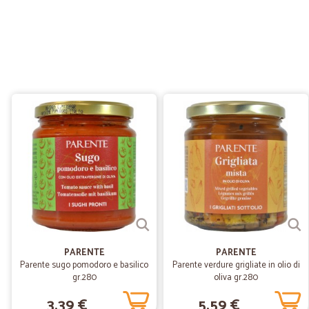
PARENTE
PARENTE
Parente sugo pomodoro e basilico
Parente verdure grigliate in olio di
gr.280
oliva gr.280
3,39 €
5,59 €