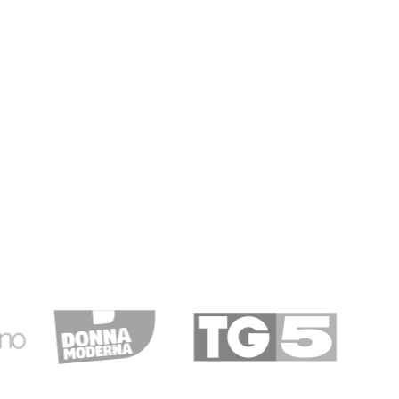
T.
09/02/2019
sa online e…
line e con Cicalia ho fatto un ordine.Consegna come
osso dare un consiglio aggiungerei più articoli per