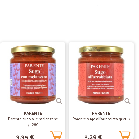
02/03/2022
23/02/2021
llato e trasporto ottimo
22/06/2020
ti.
PARENTE
PARENTE
Parente sugo alle melanzane
Parente sugo all'arrabbiata gr.280
gr.280
25/05/2020
3,35 €
3,29 €