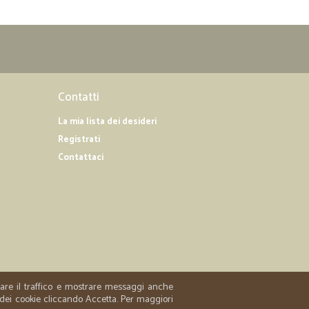
Contatti
La mia lista dei desideri
Registrati
Contattaci
zzare il traffico e mostrare messaggi anche
 dei cookie cliccando Accetta. Per maggiori