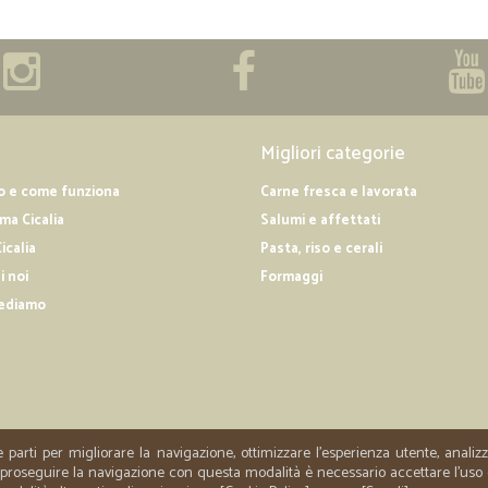
Migliori categorie
o e come funziona
Carne fresca e lavorata
a Cicalia
Salumi e affettati
icalia
Pasta, riso e cerali
i noi
Formaggi
ediamo
e parti per migliorare la navigazione, ottimizzare l'esperienza utente, anali
er proseguire la navigazione con questa modalità è necessario accettare l'uso