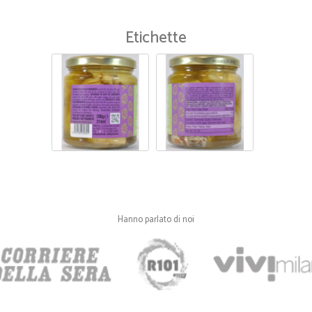
—
Alessandra 
Etichette
Ho voluto provare a fare spe
Ho voluto provare a fare spesa on
prevista, buono l'imballaggio. Se p
categoria per ampliare la scelta.
Hanno parlato di noi