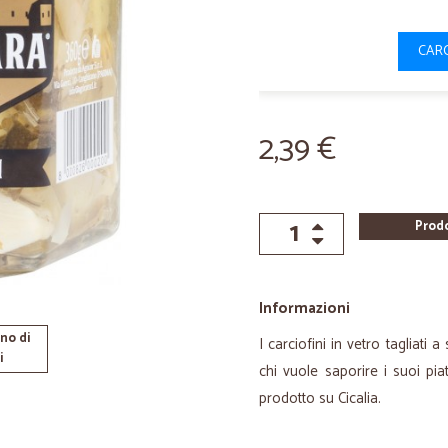
CARC
2,39 €
Prod
Informazioni
no di
I carciofini in vetro tagliati 
i
chi vuole saporire i suoi pi
prodotto su Cicalia.