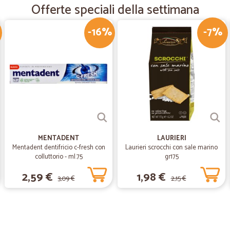
Tutto perfetto. Prodotti ottimi. Co
Offerte speciali della settimana
-16%
-7%
—
Barbara O.
è la terza volta che faccio 
è la terza volta che faccio una supe
se non vado al centro commerciale
praticamente a posto perché hanno 
articoli che ho preso la volta preced
spesa richiesta on line, imballata p
da cui si servono sono tutti dop o do
lavorerei tanto mi piace questo n
MENTADENT
LAURIERI
Mentadent dentifricio c-fresh con
Laurieri scrocchi con sale marino
colluttorio - ml.75
gr175
2,59 €
1,98 €
3,09 €
2,15 €