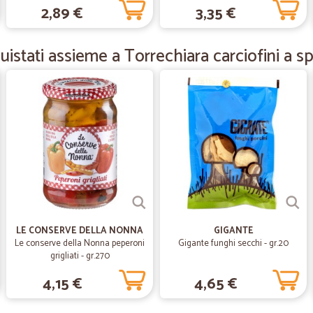
2,89 €
3,35 €
—
Trustpilot
La qualità della carne è otti
istati assieme a Torrechiara carciofini a sp
La qualità della carne è ottima!
—
Elisabetta P
imballo perfetto
imballo perfetto, consegna veloce 
—
Eligio S.
Precisi e veloci
LE CONSERVE DELLA NONNA
GIGANTE
Precisi e veloci
Le conserve della Nonna peperoni
Gigante funghi secchi - gr.20
grigliati - gr.270
—
Marta C.
4,15 €
4,65 €
Tutto perfetto