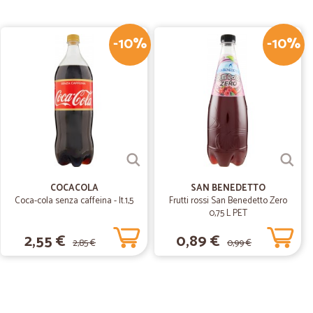
nsegna rapidissima.
-10%
-10%
11/07/2019
una super…
r spesa da Cicalia. Vivo in un piccolo paese di periferia e
 non trovo tutto quello che mi serve ma con loro sono
tutto! Spesso ci sono promozioni interessanti sugli
ente quindi li riacquisto. Arriva il corriere giorno dopo alla
erfettamente e refrigerata. Ho controllato tutti i produttori
c certificati... Cosa posso dire di Più? Se potressi ci
egozio
COCACOLA
SAN BENEDETTO
Coca-cola senza caffeina - lt.1,5
Frutti rossi San Benedetto Zero
0,75 L PET
2,55 €
0,89 €
2,85 €
0,99 €