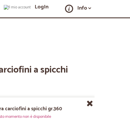
LogIn
Info
rciofini a spicchi
a carciofini a spicchi gr.360
sto momento non è disponibile