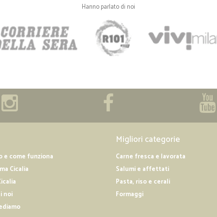
Hanno parlato di noi
Migliori categorie
o e come funziona
Carne fresca e lavorata
a Cicalia
Salumi e affettati
icalia
Pasta, riso e cerali
i noi
Formaggi
ediamo