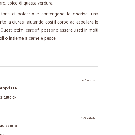
ro, tipico di questa verdura.
e fonti di potassio e contengono la cinarina, una
nte la diuresi, aiutando così il corpo ad espellere le
Questi ottimi carciofi possono essere usati in molti
oli o insieme a carne e pesce.
12/12/2022
propriata…
a tutto ok
16/06/2022
locissima
ima