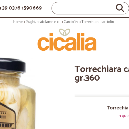
+39 0376 1590669
Home
Sughi, scatolame e condimenti
Carciofini
Torrechiara carciofini a spicchi gr.360
Torrechiara ca
gr.360
Torrechiar
In que