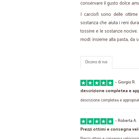
conservare il gusto dolce ama
I carciofi sono delle ottim
sostanza che aiuta i reni dura
tossine e le sostanze nocive. 
modi: insieme alla pasta, da s
Dicono di noi
—
Giorgio R.
descrizione completea e ap
descrizione completea e appropriat
—
Roberta A.
Prezzi ottimi e consegna ve
Prezzi ottimi e consegna velociss