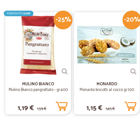
RIBASSATO
2,05€
-25%
-20%
MULINO BIANCO
MONARDO
Mulino Bianco pangrattato - gr.400
Monardo biscotti al cocco gr.100
1,19 €
1,15 €
1,59 €
1,45 €