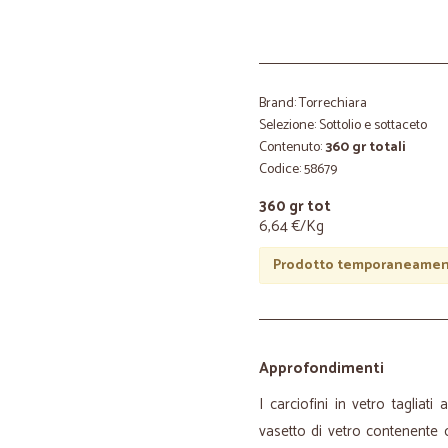
Brand: Torrechiara
Selezione: Sottolio e sottaceto
Contenuto:
360 gr totali
Codice: 58679
360 gr tot
6,64 €/Kg
Prodotto temporaneament
Approfondimenti
I carciofini in vetro tagliat
vasetto di vetro contenente o