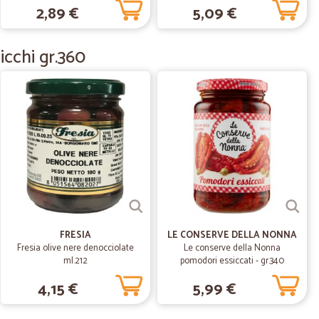
2,89 €
5,09 €
25/04/2020
ma!
icchi gr.360
.
29/03/2020
e puntuale, anche in tempi di coronavirus. Grazie!
28/01/2020
FRESIA
LE CONSERVE DELLA NONNA
Fresia olive nere denocciolate
Le conserve della Nonna
ml.212
pomodori essiccati - gr.340
4,15 €
5,99 €
14/11/2019