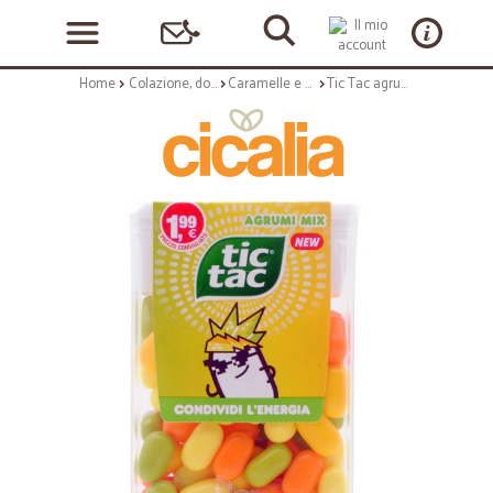
Home
Colazione, dolciumi e snack
Caramelle e chewing gum
Tic Tac agrumi mix gr.49