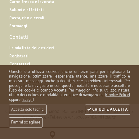
Carne fresca e lavorata
Salumi e affettati
Pasta, riso e cerali
Formaggi
Contatti
La mia lista dei desideri
Registrati
Contattaci
Questo sito utilizza cookies anche di terze parti per migliorare la
navigazione, ottimizzare l'esperienza utente, analizzare il traffico e
mostrare messaggi anche pubblicitari che potrebbero interessati. Per
proseguire la navigazione con questa modalità è necessario accettare
l'uso dei cookie cliccando Accetta. Per maggiori info su utilizzo, natura,
rifiuto dei cookies e modalità alternative di navigazione: [
Cookie Policy
]
oppure [
Scegli
]
Accetta solo tecnici
CHIUDI E ACCETTA
Cicalia srl - via Acerbi 35 - 46100 - Mantova (MN) - P.iva 02508120207 - C.Fisc
02508120207 - Tel. +39 0376 1590669 - REA: MN 258721
Fammi sciegliere