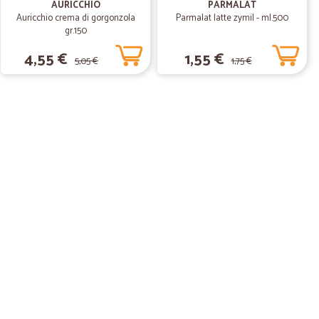
AURICCHIO
PARMALAT
12/12/2019
Auricchio crema di gorgonzola
Parmalat latte zymil - ml.500
gr.150
odotti.
4,55 €
1,55 €
5,05 €
1,75 €
09/06/2019
spesa…
ine e ricevere tutto a casa col corriere. Il sito di Cicalia è
celta di merce di marca. Scontrino alla mano ho verificato
uni prodotti costano di più di quelli di Cicalia. Il servizio
hanno molti sistemi di pagamento. Facile scegliere i
26/12/2018