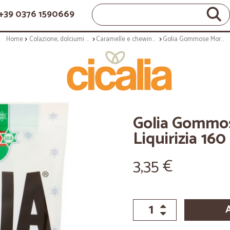
+39 0376 1590669
Home
Colazione, dolciumi e snack
Caramelle e chewing gum
Golia Gommose Morbide alla Liquirizia 160 gr.
Golia Gommos
Liquirizia 160 
3,35 €