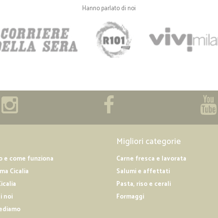
Hanno parlato di noi
Migliori categorie
o e come funziona
Carne fresca e lavorata
a Cicalia
Salumi e affettati
icalia
Pasta, riso e cerali
i noi
Formaggi
ediamo