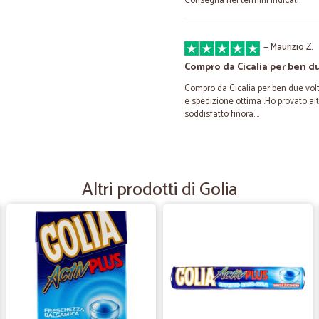
Consegna nei termini indicati.
—
Maurizio Z.
Compro da Cicalia per ben d
Compro da Cicalia per ben due volt
e spedizione ottima .Ho provato al
soddisfatto finora....
—
Fabio B.
Sono soddisfatto
Altri prodotti di Golia
Sono soddisfatto
—
Luciano R.
Velocissimi
Velocissimi