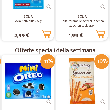
—
Andrea B.
ottimi prezzi consegna velo
GOLIA
GOLIA
ottimi prezzi consegna velocissim
Golia Activ plus 46 gr.
Golia caramelle activ plus senza
zuccheri stick gr.34
2,99 €
1,99 €
—
G.marco B.
Prodotti molto buoni.
Offerte speciali della settimana
Prodotti molto buoni con spedizion
-11%
-10%
—
Concetta A.
AFFIDABILI
ECCELLENTE IL SERVIZIO CLIENT
CHE AVEVO RISOLTO UNA MIA DIM
OTTIMI I PRODOTTI FRESCHI CHE 
SONO AFFIDABILI!