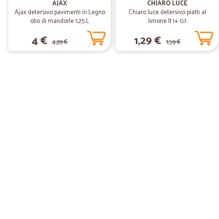
AJAX
CHIARO LUCE
Ajax detersivo pavimenti in Legno
Chiaro luce detersivo piatti al
olio di mandorle 1,25 L
limone lt.1+ 0,1
4 €
1,29 €
4,39 €
1,59 €