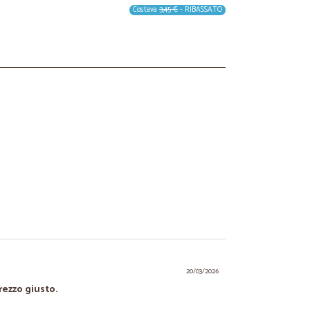
Costava
3,45 €
- RIBASSATO
20/03/2026
rezzo giusto.