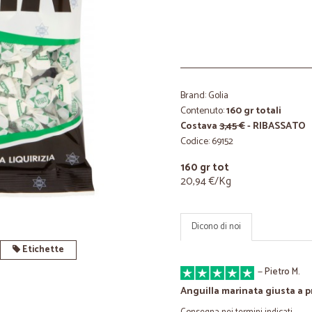
Brand: Golia
Contenuto:
160 gr totali
Costava
3,45 €
- RIBASSATO
Codice: 69152
160 gr tot
20,94 €/Kg
Dicono di noi
Etichette
—
Pietro M.
Anguilla marinata giusta a p