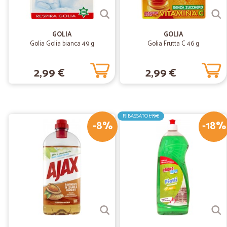
GOLIA
GOLIA
Golia Golia bianca 49 g
Golia Frutta C 46 g
2,99 €
2,99 €
RIBASSATO
1,79€
-8%
-18%