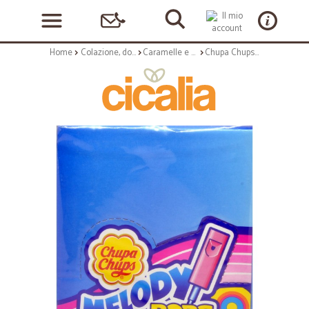
Home
Colazione, dolciumi e snack
Caramelle e chewing gum
Chupa Chups Melody Pops Lollipop Aroma Fragola 48 x 15 g