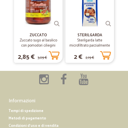
ZUCCATO
STERILGARDA
Zuccato sugo al basilico
Sterilgarda latte
con pomodori ciliegini
microfiltrato parzialmente
interi freschi gr.370
scremato lt.1
2,85 €
2 €
3,09 €
2,19 €
Informazioni
Tempi di spedizione
Metodi di pagamento
Condizioni d'uso e di vendita