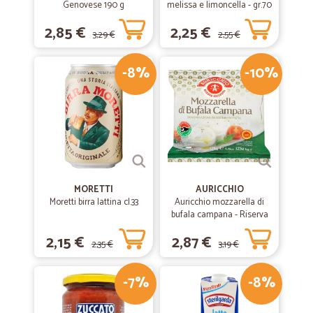
Genovese 190 g
melissa e limoncella - gr.70
2,85 €
2,25 €
3,29 €
2,55 €
-8%
-10%
MORETTI
AURICCHIO
Moretti birra lattina cl.33
Auricchio mozzarella di
bufala campana - Riserva
esclusiva gr.125
2,15 €
2,87 €
2,35 €
3,19 €
-7%
-8%