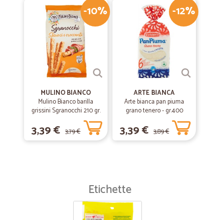
-10%
-12%
MULINO BIANCO
ARTE BIANCA
Mulino Bianco barilla
Arte bianca pan piuma
grissini Sgranocchi 210 gr.
grano tenero - gr.400
3,39 €
3,39 €
3,79 €
3,89 €
Etichette