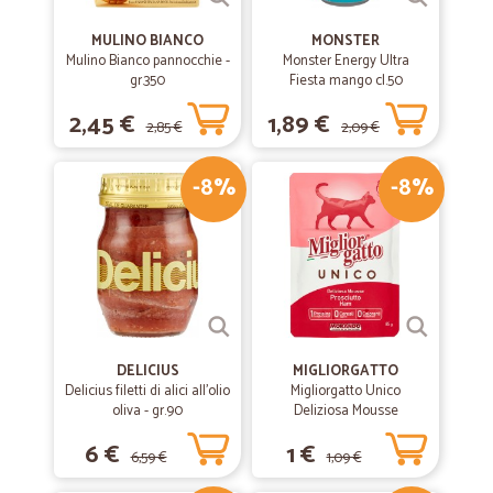
MULINO BIANCO
MONSTER
Mulino Bianco pannocchie -
Monster Energy Ultra
gr.350
Fiesta mango cl.50
2,45 €
1,89 €
2,85 €
2,09 €
-8%
-8%
DELICIUS
MIGLIORGATTO
Delicius filetti di alici all'olio
Migliorgatto Unico
oliva - gr.90
Deliziosa Mousse
Prosciutto 85 gr.
6 €
1 €
6,59 €
1,09 €