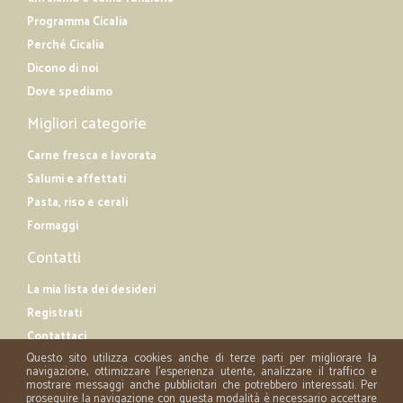
Programma Cicalia
Perché Cicalia
Dicono di noi
Dove spediamo
Migliori categorie
Carne fresca e lavorata
Salumi e affettati
Pasta, riso e cerali
Formaggi
Contatti
La mia lista dei desideri
Registrati
Contattaci
Questo sito utilizza cookies anche di terze parti per migliorare la
navigazione, ottimizzare l'esperienza utente, analizzare il traffico e
mostrare messaggi anche pubblicitari che potrebbero interessati. Per
proseguire la navigazione con questa modalità è necessario accettare