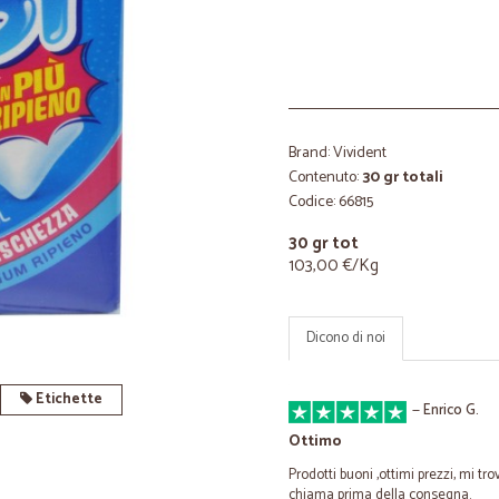
Brand: Vivident
Contenuto:
30 gr totali
Codice: 66815
30 gr tot
103,00 €/Kg
Dicono di noi
Etichette
—
Enrico G.
Ottimo
Prodotti buoni ,ottimi prezzi, mi t
chiama prima della consegna.