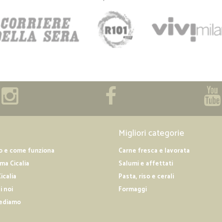
Migliori categorie
o e come funziona
Carne fresca e lavorata
a Cicalia
Salumi e affettati
icalia
Pasta, riso e cerali
i noi
Formaggi
ediamo