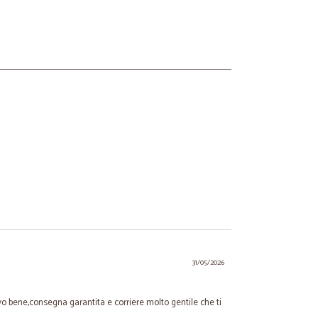
31/05/2026
rovo bene,consegna garantita e corriere molto gentile che ti