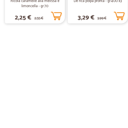
Ricola caramelle alla melissa e
De rica polpa pronta - gr.400 x3
limoncella - gr.70
2,25 €
3,29 €
2,55 €
3,99 €