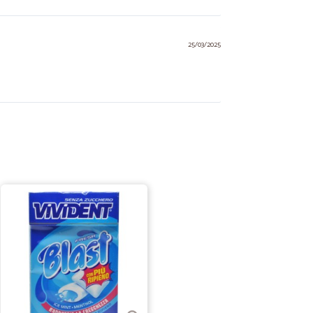
25/03/2025
21/01/2024
o senza eccessi di materiale. Ho acquistato per la prima
08/11/2023
onsegna e…
 e prezzo giusto.