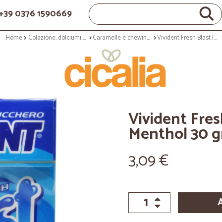
+39 0376 1590669
Home
Colazione, dolciumi e snack
Caramelle e chewing gum
Vivident Fresh Blast Ice Mint Menthol 30 gr.
Vivident Fres
Menthol 30 g
3,09 €