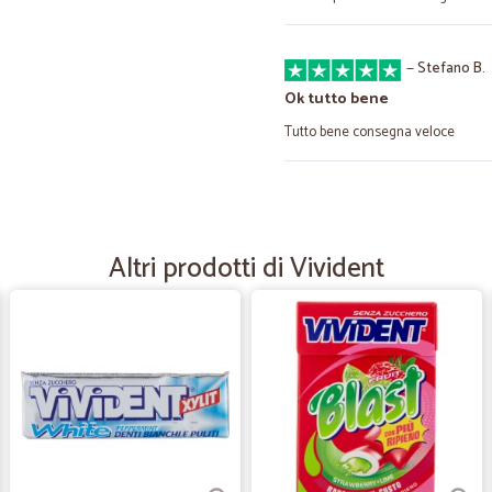
—
Stefano B.
Ok tutto bene
Tutto bene consegna veloce
—
Barbara P.
Soddisfatta
Altri prodotti di Vivident
Spedizione rapida, imballo adeguat
volta, direi soddisfatta.
—
Fabio F.
Assortimento velocità di c
Assortimento velocità di consegna