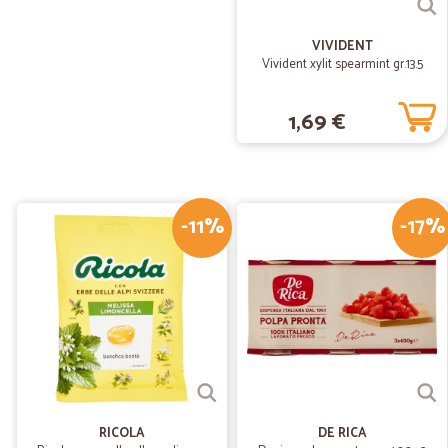
VIVIDENT
Vivident xylit spearmint gr.13.5
1,69 €
-11%
-17%
RICOLA
DE RICA