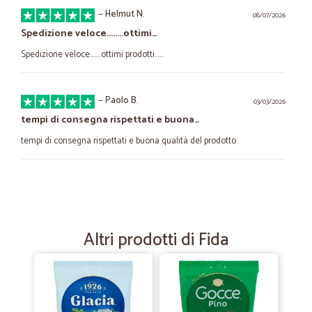
—
Helmut N.
08/07/2026
Spedizione veloce........ottimi…
Spedizione veloce........ottimi prodotti......
—
Paolo B.
03/03/2026
tempi di consegna rispettati e buona…
tempi di consegna rispettati e buona qualità del prodotto
—
Valentina N.
28/08/2023
Prodotti arrivati con un ottimo…
Prodotti arrivati con un ottimo imballaggio e puntuali
Altri prodotti di Fida
—
Vanni S.
02/05/2023
Grande professionalità