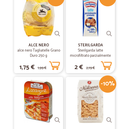
una vera e propria abitudine!!!
ALCE NERO
STERILGARDA
alce nero Tagliatelle Grano
Sterilgarda latte
Duro 250 g
microfiltrato parzialmente
scremato lt.1
1,75 €
2 €
1,99 €
2,19 €
-10%