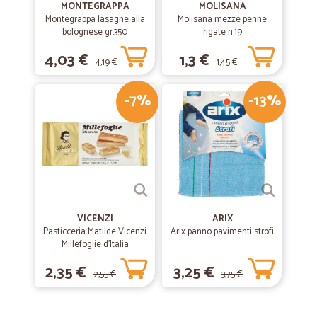
MONTEGRAPPA
MOLISANA
Montegrappa lasagne alla
Molisana mezze penne
bolognese gr.350
rigate n.19
4,03 €
1,3 €
4,19 €
1,45 €
-7%
-13%
VICENZI
ARIX
Pasticceria Matilde Vicenzi
Arix panno pavimenti strofi
Millefoglie d'Italia
Classiche 125 gr.
2,35 €
3,25 €
2,55 €
3,75 €