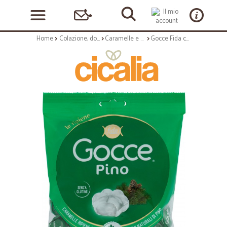
Home
Colazione, dolciumi e snack
Caramelle e chewing gum
Gocce Fida caramelle le ripiene Pino 175 gr.