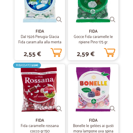
E' da molti messi che acquisto prodotti Cicalia e sempre, ogni volta,
sono stato favorevolmente colpito dalla sua grande professionalità.
Prodotti ottimi e sempre puntualissimi nelle consegne. Non si
potrebbe chiedere di più.
FIDA
FIDA
—
Cinzia M.
Dal 1926 Perugia Glacia
Gocce Fida caramelle le
01/11/2021
Fida caram.alla alla menta
ripiene Pino 175 gr.
non la conoscevo
gr.175
2,55 €
2,59 €
non la conoscevo, ed è stata utile, prodotti consegnati nel giorno
stabilito. imballaggio accurato, ritornero' sicuramente a comprare da
loro.
RIBASSATO
3,59€
—
Maria P.
20/09/2021
La merce è sempre di ottima qualità ed…
La merce è sempre di ottima qualità ed il servizio rapido ed
ineccepibile
FIDA
FIDA
Fida caramelle rossana
—
Matteo B.
Bonelle le gelées ai gusti
29/06/2021
cocco gr.150
mora lampone uva spina