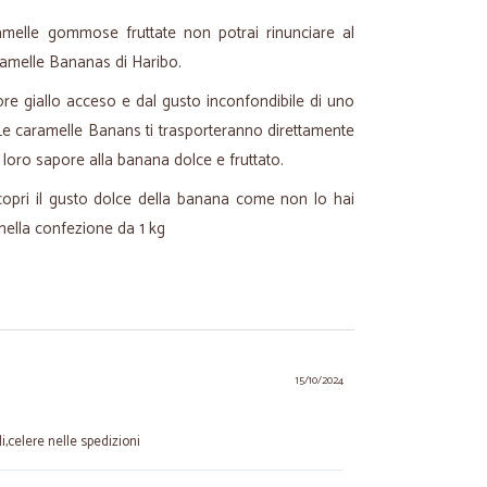
melle gommose fruttate non potrai rinunciare al
ramelle Bananas di Haribo.
re giallo acceso e dal gusto inconfondibile di uno
i. Le caramelle Banans ti trasporteranno direttamente
 loro sapore alla banana dolce e fruttato.
opri il gusto dolce della banana come non lo hai
 nella confezione da 1 kg
15/10/2024
i,celere nelle spedizioni