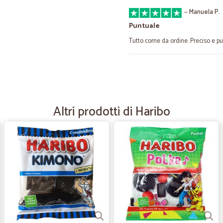
—
Manuela P.
Puntuale
Tutto come da ordine. Preciso e p
—
Claudia G.
Ho già fatto acquisti su Cical
Ho già fatto acquisti su Cicalia pe
Altri prodotti di Haribo
patente e faccio fatica ad andare a
consegna è molto rapida in 3 giorni
continuerò a fare acquisti
—
Mirella D.
Rapidità nella consegna....
Rapidità nella consegna..... Peccat
rovinate.