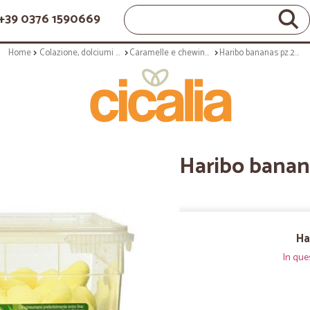
+39 0376 1590669
Home
Colazione, dolciumi e snack
Caramelle e chewing gum
Haribo bananas pz.200
Haribo banan
Ha
In que