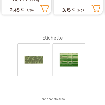
Linguine N° 13 500 gr.
O timido prodotti e spedizio
2,45 €
3,15 €
2,65 €
3,45 €
O timido prodotti e spedizioni vel
—
Annalisa L.
Servizio eccellente
Etichette
Servizio eccellente
—
Luigina S.
ottimi venditori con merce o
ottimi venditori con merce ottima..li
Hanno parlato di noi