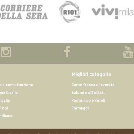
Migliori categorie
o e come funziona
Carne fresca e lavorata
a Cicalia
Salumi e affettati
icalia
Pasta, riso e cerali
i noi
Formaggi
ediamo