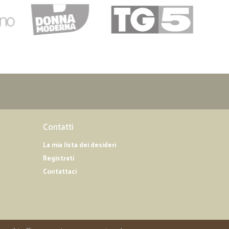
Contatti
La mia lista dei desideri
Registrati
Contattaci