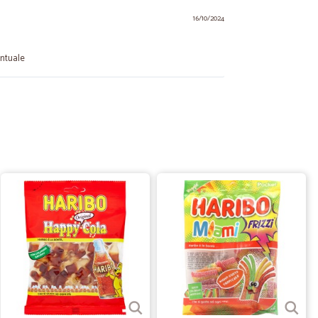
16/10/2024
untuale
12/07/2023
ia 2 volte
r 2 volte e mi sono trovata benissimo per me che non ho la
l supermercato è comodissimo, sul sito trovo di tutto e la
 ricevo tutto quello che ordino è un sito fantastico e
03/12/2021
o che le confezioni contenute nel pacco fossero tutte