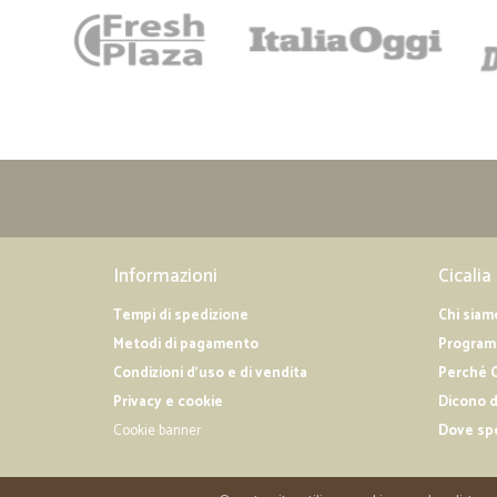
Informazioni
Cicalia
Tempi di spedizione
Chi siam
Metodi di pagamento
Programm
Condizioni d'uso e di vendita
Perché C
Privacy e cookie
Dicono d
Cookie banner
Dove sp