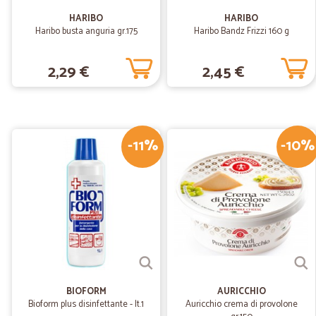
HARIBO
HARIBO
Haribo busta anguria gr.175
Haribo Bandz Frizzi 160 g
2,29 €
2,45 €
-11%
-10%
BIOFORM
AURICCHIO
Bioform plus disinfettante - lt.1
Auricchio crema di provolone