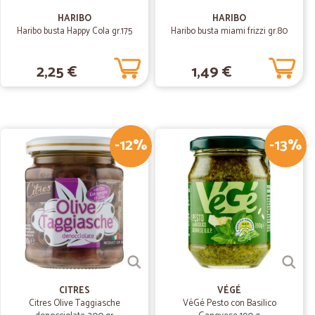
18/12/2020
HARIBO
HARIBO
Haribo busta Happy Cola gr.175
Haribo busta miami frizzi gr.80
a. Devo dire che il risultato è ottimo. Prodotti freschi
2,25 €
1,49 €
ravi!
01/07/2020
-12%
-13%
I, CORTESI
16/04/2020
ezzanotte per ordinare e bisogna pagare solo con
contrassegno ( entrambe cose dovute comunque alla
ddisfatta. Puntuali e corretti per ogni prodotto.
CITRES
VÉGÉ
Citres Olive Taggiasche
VéGé Pesto con Basilico