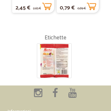
Concentrato Carezza
2,45 €
0,79 €
d'Argan 600 ml
2,65 €
0,89 €
Etichette