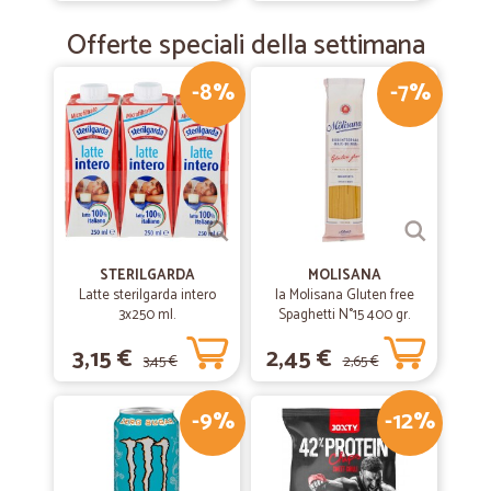
mi hanno portato la spesa in un luogo…
Offerte speciali della settimana
mi hanno portato la spesa in un luogo sperduto. Grazie! Ottimo
servizio
-8%
-7%
STERILGARDA
MOLISANA
Latte sterilgarda intero
la Molisana Gluten free
3x250 ml.
Spaghetti N°15 400 gr.
3,15 €
2,45 €
3,45 €
2,65 €
-9%
-12%