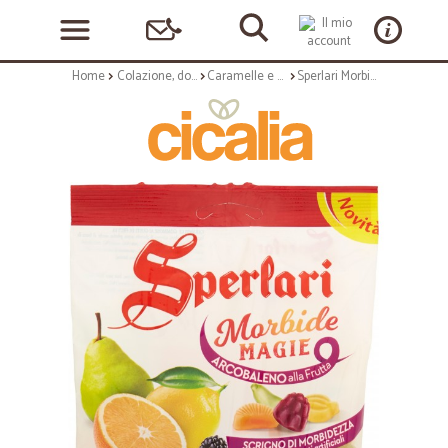
Home
Colazione, dolciumi e snack
Caramelle e chewing gum
Sperlari Morbide Magie Arcobaleno alla Frutta gr.175