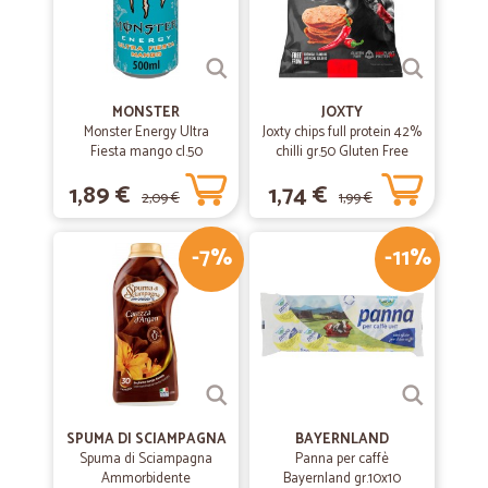
MONSTER
JOXTY
Monster Energy Ultra
Joxty chips full protein 42%
Fiesta mango cl.50
chilli gr.50 Gluten Free
1,89 €
1,74 €
2,09 €
1,99 €
-7%
-11%
SPUMA DI SCIAMPAGNA
BAYERNLAND
Spuma di Sciampagna
Panna per caffè
Ammorbidente
Bayernland gr.10x10