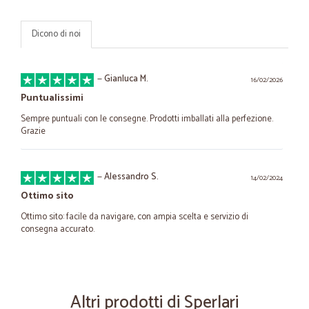
Dicono di noi
—
Gianluca M.
16/02/2026
Puntualissimi
Sempre puntuali con le consegne. Prodotti imballati alla perfezione.
Grazie
—
Alessandro S.
14/02/2024
Ottimo sito
Ottimo sito: facile da navigare, con ampia scelta e servizio di
consegna accurato.
—
Rossana L.
09/01/2022
Puntuali nella consegna anche nei…
Altri prodotti di Sperlari