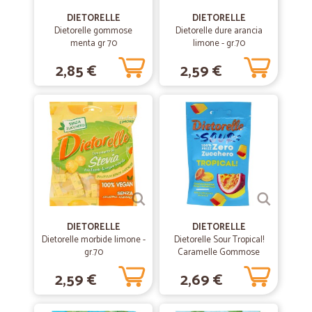
DIETORELLE
DIETORELLE
—
Silvia C.
Dietorelle gommose
Dietorelle dure arancia
22/06/2021
menta gr 70
limone - gr.70
affidabile e veloce
2,85 €
2,59 €
affidabile e veloce
—
Maria M.
21/04/2021
perfetto!
Sono soddisfatta,spedizione veloce in un giorno,merce
freschissima.Lo consiglio vivamente! grazie!
—
Trustpilot
30/03/2021
DIETORELLE
DIETORELLE
Servizio eccellente.
Dietorelle morbide limone -
Dietorelle Sour Tropical!
gr.70
Caramelle Gommose
Servizio eccellente.. la spesa è arrivata nei tempi previsti.. imballaggio
Mango e Passion Fruit 70 g
super.. i vasetti di vetri imballati con pluriball singolarmente.. freschi
2,59 €
2,69 €
affettati e formaggi arrivati senza interruzione della catena del
freddo..in più inviati omaggi.. molto graditi come pensiero verso il
cliente.. prezzi nella norma ..positivo anche il loro servizio di