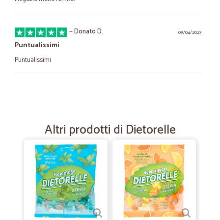
—
Donato D.
09/04/2023
Puntualissimi
Puntualissimi
—
Silvia C.
15/01/2023
Precisissimi e puntuali.
Precisissimi e puntuali.
Altri prodotti di Dietorelle
—
Domenico P.
23/05/2022
Ancora una volta ottima esperienza d'acquisto
Esperienza d'acquisto ancora una volta molto positiva, facile utilizzo
del sito, prezzi sostanzialmente convenienti tenendo conto della
situazione generale, ottimi tempi di consegna e cura nella
predisposizione dei contenitori soprattutto per i prodotti freschi.