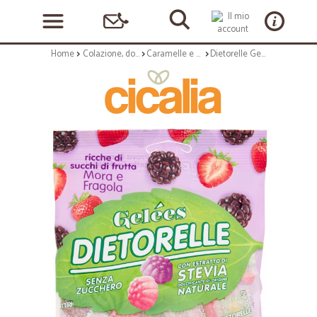
Home
Colazione, dolciumi e snack
Caramelle e chewing gum
Dietorelle Gelées Mora e Fragola 70 gr.