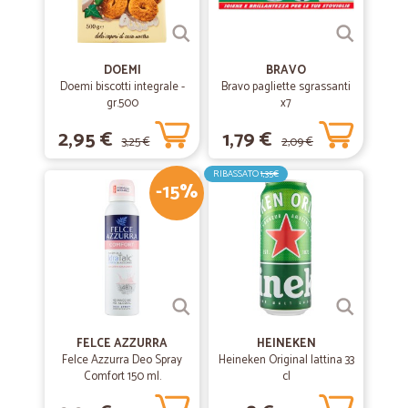
pienamente soddisfatto continuare così
DOEMI
BRAVO
Doemi biscotti integrale -
Bravo pagliette sgrassanti
gr.500
x7
2,95 €
1,79 €
3,25 €
2,09 €
RIBASSATO
1,35€
-15%
FELCE AZZURRA
HEINEKEN
Felce Azzurra Deo Spray
Heineken Original lattina 33
Comfort 150 ml.
cl