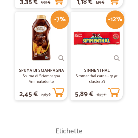
3,35 €
1,18 €
3,95 €
1,19 €
-7%
-12%
SPUMA DI SCIAMPAGNA
SIMMENTHAL
Spuma di Sciampagna
Simmenthal carne - gr.90
Ammorbidente
cluster x3
Concentrato Carezza
2,45 €
5,89 €
d'Argan 600 ml
2,65 €
6,75 €
Etichette