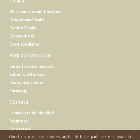
Cicalia
Chi siamo e come funziona
Programma Cicalia
Perché Cicalia
Dicono di noi
Dove spediamo
Migliori categorie
Carne fresca e lavorata
Salumi e affettati
Pasta, riso e cerali
Formaggi
Contatti
La mia lista dei desideri
Registrati
Contattaci
Questo sito utilizza cookies anche di terze parti per migliorare la