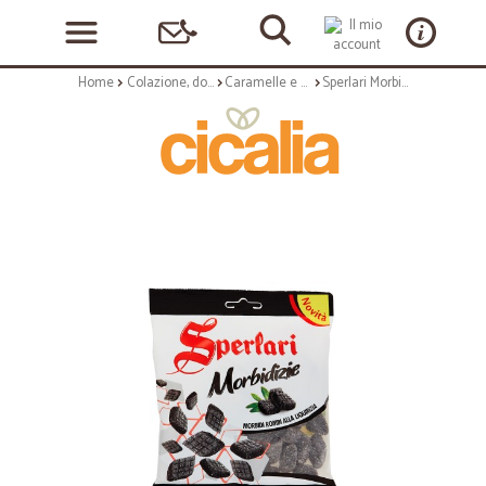
Home
Colazione, dolciumi e snack
Caramelle e chewing gum
Sperlari Morbidizie Morbidi Rombi alla Liquirizia 160 gr.