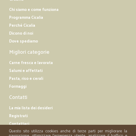
Chi siamo e come funziona
Programma Cicalia
Perché Cicalia
Dicono di noi
Dove spediamo
Migliori categorie
Carne fresca e lavorata
Salumi e affettati
Pasta, riso e cerali
Formaggi
Contatti
La mia lista dei desideri
Registrati
Contattaci
Questo sito utilizza cookies anche di terze parti per migliorare la
navigazione, ottimizzare l'esperienza utente, analizzare il traffico e