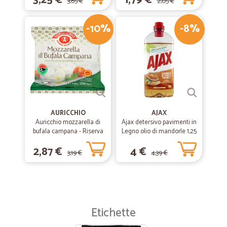
3,25 €
1,79 €
3,65 €
2,05 €
-10%
-8%
AURICCHIO
AJAX
Auricchio mozzarella di
Ajax detersivo pavimenti in
bufala campana - Riserva
Legno olio di mandorle 1,25
esclusiva gr.125
L
2,87 €
4 €
3,19 €
4,39 €
Etichette