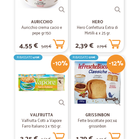
—
Sergio G.
02/06/2020
Velocissimi bravi
Velocissimi bravi
AURICCHIO
HERO
Auricchio crema cacio e
Hero Confettura Extra di
pepe gr.150
Mirtilli 4 x 25 gr.
4,55 €
2,39 €
5,05 €
2,79 €
RIBASSATO
4,15€
RIBASSATO
2,19€
-10%
-12%
VALFRUTTA
GRISSINBON
Valfrutta Cotti a Vapore
Fette biscottate porz.x4
Farro Italiano 3 x 150 gr.
grissinbon