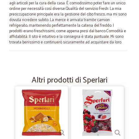
agli articoli per la cura della casa. È comodissimo poter fare un unico
ordine per necessità così diverse.Qualità del servizio Fresh: La mia
preoccupazione principale era la gestione del cibo fresco, ma mi sono
dovuta ricredere subito. La merce è arrivata tramite camion
refrigerato, mantenendo perfettamente la catena del freddo. I
prodotti erano freschissimi, come appena presi dal banco.Comodità e
affidabilità: Il sito è intuitivo e la consegna è stata puntuale. Mi sono
trovata benissimo e continuerò sicuramente ad acquistare da loro.
—
Ivana G.
19/05/2025
Buona scelta .Puntuali
Altri prodotti di Sperlari
Buona scelta .Puntuali
—
Rita L.
22/04/2025
Consegna puntuale
Gli articoli ordinati mi sono arrivati puntualmente e ben imballati.