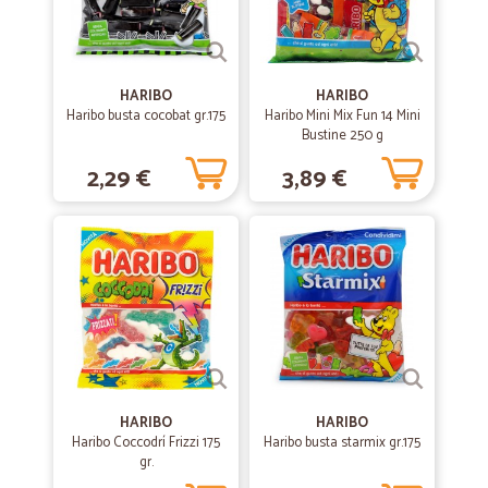
Mi sono trovata molto bene: ordinare è semplicissimo, la varietà e la
qualità dei prodotti è elevata, la comunicazione con il personale
sollecita e cortese, la consegna velocissima.
HARIBO
HARIBO
Haribo busta cocobat gr.175
Haribo Mini Mix Fun 14 Mini
—
Ottavio B.
Bustine 250 g
29/06/2020
Economico, veloce ed affidabile.
2,29 €
3,89 €
Economico, veloce ed affidabile. Grazie mille.
—
Ripamonti A.
25/06/2020
Azienda Cicalia
Ho acquisto diversi prodotti tra cui ciliegie albicocche ecc prodotti per
la casa in momenti come questo dove tutto è difficile e devo dire che
mi sono trovata bene qualità prezzo ottimo consegna veloce e ben
confezionata. Consiglio
HARIBO
HARIBO
Haribo Coccodrí Frizzi 175
Haribo busta starmix gr.175
gr.
—
Patruzia C.
19/05/2020