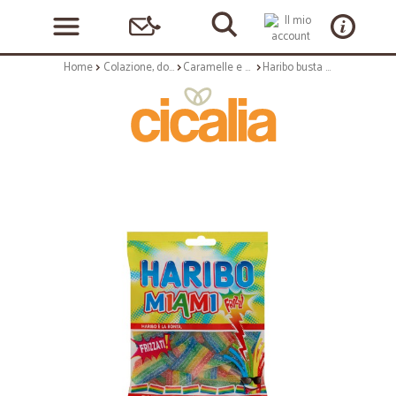
Home
Colazione, dolciumi e snack
Caramelle e chewing gum
Haribo busta miami frizzi - gr.175