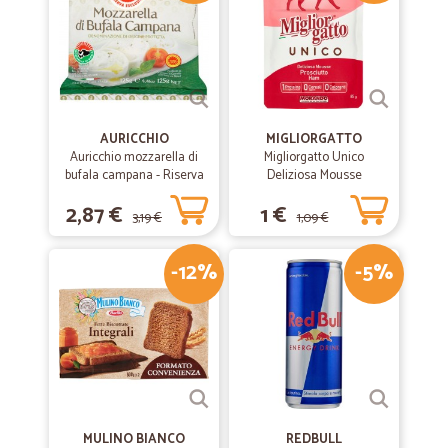
Servizio molto buono. Prodotti ben imballati. Sono arrivati intatti.
Peccato, che per il pagamento in contanti, se lo volessi scegliere, c'e'
il sovrapprezzo abbastanza alto.
AURICCHIO
MIGLIORGATTO
Auricchio mozzarella di
Migliorgatto Unico
bufala campana - Riserva
Deliziosa Mousse
esclusiva gr.125
Prosciutto 85 gr.
2,87 €
1 €
3,19 €
1,09 €
-12%
-5%
MULINO BIANCO
REDBULL