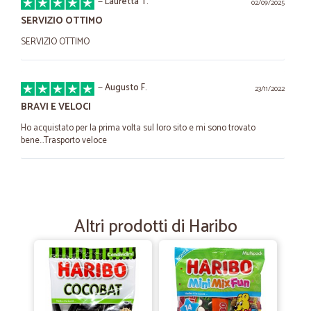
—
Lauretta T.
02/09/2025
SERVIZIO OTTIMO
SERVIZIO OTTIMO
—
Augusto F.
23/11/2022
BRAVI E VELOCI
Ho acquistato per la prima volta sul loro sito e mi sono trovato
bene...Trasporto veloce
—
Loris S.
10/08/2022
sono contentissimo della vostra cicalia…
Altri prodotti di Haribo
sono contentissimo della vostra cicalia e continuerà quanto possibile
Sono un novantenne ancora in gamba, grazie moltissimo Loris e tTna
—
Enrica C.
02/07/2021
Mi sono trovata molto bene