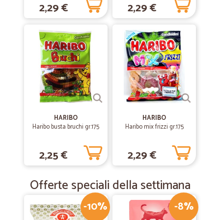
Servizio ottimo
2,29 €
2,29 €
Servizio ottimo, prodotti di qualità, veloci Unico neo negativo la
sovrattassa sull'acqua
—
Alessia G.
10/04/2020
Dato il periodo di emergenza è stato un…
Dato il periodo di emergenza è stato un po' difficoltoso inoltrare
l'ordine, ma per il resto Cicalia fornisce e ottimo servizio. Ho ordinato
alle 00:05 e nel pomeriggio mi è stata consegnata la merce, perfetto!
HARIBO
HARIBO
Haribo busta bruchi gr.175
Haribo mix frizzi gr.175
—
Elisa V.
26/10/2019
Rapidi e precisi
2,25 €
2,29 €
Rapidi e precisi! Grazie
Offerte speciali della settimana
—
Beata S.
06/03/2019
-10%
-8%
Servizio molto buono