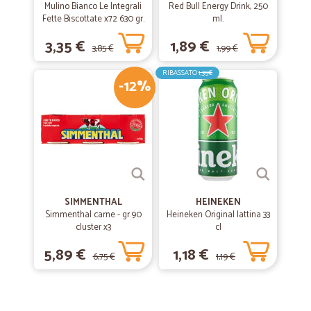
Mulino Bianco Le Integrali
Red Bull Energy Drink, 250
Fette Biscottate x72 630 gr.
ml.
3,35 €
1,89 €
3,85 €
1,99 €
RIBASSATO
1,35€
-12%
SIMMENTHAL
HEINEKEN
Simmenthal carne - gr.90
Heineken Original lattina 33
cluster x3
cl
5,89 €
1,18 €
6,75 €
1,19 €