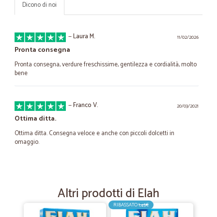
Dicono di noi
—
Laura M.
11/02/2026
Pronta consegna
Pronta consegna, verdure freschissime, gentilezza e cordialità, molto
bene
—
Franco V.
20/03/2021
Ottima ditta.
Ottima ditta. Consegna veloce e anche con piccoli dolcetti in
omaggio.
—
Massimiliano F.
28/10/2020
Servizio Rapito e Qualitativo
Altri prodotti di Elah
Servizio Rapito e Qualitativo! Ho conosciuto Cicalia per caso e ne
RIBASSATO
1,45€
sono rimasto piacevolmente sorpreso. Grazie!!