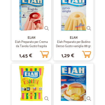
—
Marinellaste A.
23/10/2020
Con voi mi sono trovata molto bene
Con voi mi sono trovata molto bene
ELAH
ELAH
—
Gennaro M.
Elah Preparato per Crema
Elah Preparato per Budino
11/08/2020
da Tavola Gusto fragola
Denso Gusto vaniglia 88 gr.
perfetto
con guarnizione 95 g
1,45 €
1,29 €
perfetto, tranne il corriere BRT
—
Giuliano V.
05/04/2020
Consiglio vivamente
Ottima esperienza
—
Sandra C.
30/01/2020