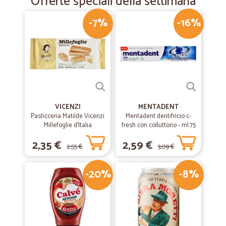
Offerte speciali della settimana
efficiente di prenotazione nella consegna. Ottima azienda la
consiglio.
-7%
-16%
VICENZI
MENTADENT
Pasticceria Matilde Vicenzi
Mentadent dentifricio c-
Millefoglie d'Italia
fresh con colluttorio - ml.75
Classiche 125 gr.
2,35 €
2,59 €
2,55 €
3,09 €
-20%
-8%