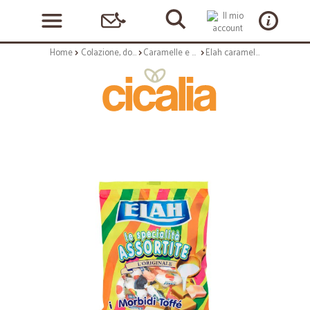
Home
Colazione, dolciumi e snack
Caramelle e chewing gum
Elah caramelle assortite toffe - gr.180