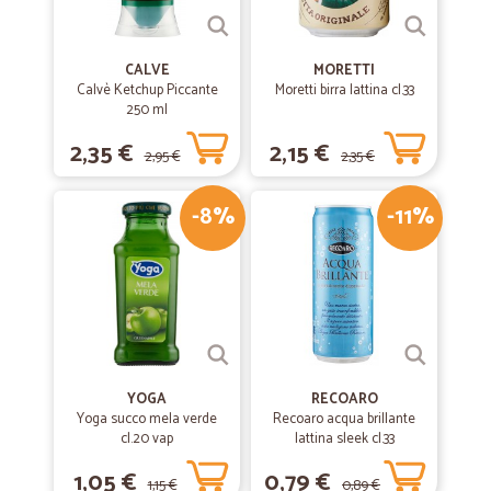
CALVE
MORETTI
Calvè Ketchup Piccante
Moretti birra lattina cl.33
250 ml
2,35 €
2,15 €
2,95 €
2,35 €
-8%
-11%
YOGA
RECOARO
Yoga succo mela verde
Recoaro acqua brillante
cl.20 vap
lattina sleek cl.33
1,05 €
0,79 €
1,15 €
0,89 €