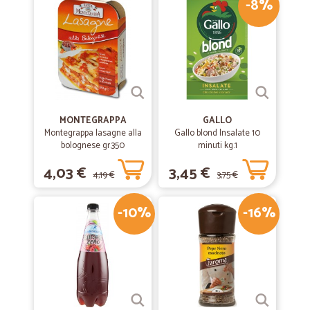
-8%
MONTEGRAPPA
GALLO
Montegrappa lasagne alla
Gallo blond Insalate 10
bolognese gr.350
minuti kg.1
4,03 €
3,45 €
4,19 €
3,75 €
-10%
-16%