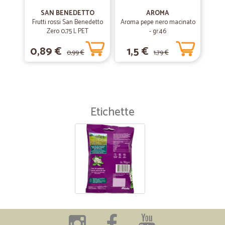
SAN BENEDETTO
AROMA
Frutti rossi San Benedetto
Aroma pepe nero macinato
Zero 0,75 L PET
- gr.46
0,89 €
1,5 €
0,99 €
1,79 €
Etichette