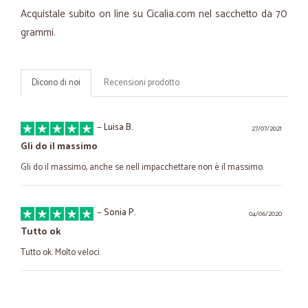
Acquistale subito on line su Cicalia.com nel sacchetto da 70
grammi.
Dicono di noi
Recensioni prodotto
—
Luisa B.
27/07/2021
Gli do il massimo
Gli do il massimo, anche se nell impacchettare non è il massimo.
—
Sonia P.
04/06/2020
Tutto ok
Tutto ok. Molto veloci.
—
Carola B.
29/01/2020