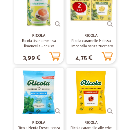
prodotti molto buoni, ampia scelta... L'unico neo..il trasporto...i
camionisti dovrebbero essere muniti di gps...o parlarsi fra di
loro....ahahah...
—
Paola E.
02/06/2019
RICOLA
RICOLA
Tempi brevi
Ricola tisana melissa
Ricola caramelle Melissa
limoncella - gr.200
Limoncella senza zucchero
Tempi brevi. Tutto ok
2 x 50 gr.
3,99 €
4,75 €
—
Barbara D.
08/05/2019
Serietà e puntualità
Serietà e puntualità! Ottimo servizio
—
Giampaolo B.
25/03/2019
ottimo servizio
ottimo servizio
RICOLA
RICOLA
Ricola Menta Fresca senza
Ricola caramelle alle erbe