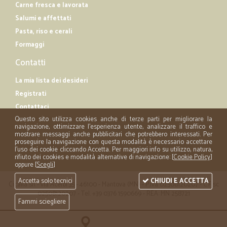
Carne fresca e lavorata
Salumi e affettati
Pasta, riso e cerali
Formaggi
Contatti
La mia lista dei desideri
Registrati
Contattaci
Questo sito utilizza cookies anche di terze parti per migliorare la
navigazione, ottimizzare l'esperienza utente, analizzare il traffico e
mostrare messaggi anche pubblicitari che potrebbero interessati. Per
proseguire la navigazione con questa modalità è necessario accettare
l'uso dei cookie cliccando Accetta. Per maggiori info su utilizzo, natura,
rifiuto dei cookies e modalità alternative di navigazione: [
Cookie Policy
]
oppure [
Scegli
]
Accetta solo tecnici
CHIUDI E ACCETTA
Cicalia srl - via Acerbi 35 - 46100 - Mantova (MN) - P.iva 02508120207 - C.Fisc
02508120207 - Tel. +39 0376 1590669 - REA: MN 258721
Fammi sciegliere