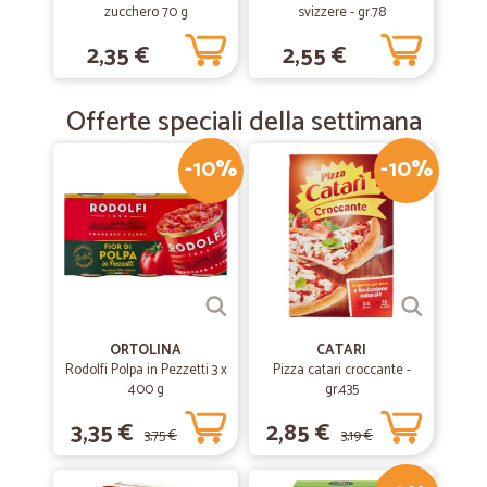
zucchero 70 g
svizzere - gr.78
—
Michela C.
09/02/2019
2,35 €
2,55 €
Velocissimi e con prodotti…
Velocissimi e con prodotti eccezionali!!!
Offerte speciali della settimana
-10%
-10%
ORTOLINA
CATARI
Rodolfi Polpa in Pezzetti 3 x
Pizza catari croccante -
400 g
gr.435
3,35 €
2,85 €
3,75 €
3,19 €