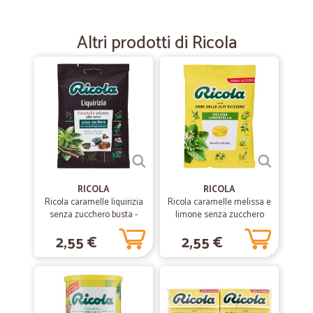
Fornitore da consigliare
Servizio preciso e affidabile, imballo ottimo
Altri prodotti di Ricola
—
Franz W.
02/11/2019
Sehr zufrieden,die Bestellung wurde…
Sehr zufrieden,die Bestellung wurde schnell und pünktlich erledigt
—
Fabio V.
09/09/2019
Tutto perfetto
RICOLA
RICOLA
Ricola caramelle liquirizia
Ricola caramelle melissa e
Tutto perfetto, gestito ottimamente, nessun problema. In fase di
senza zucchero busta -
limone senza zucchero
acquisto tutte le info che servivano erano presenti e ben visibili al
gr.70
busta - gr.70
posto giusto. Tracciamento OK. Tempi di consegna rispettati.
2,55 €
2,55 €
—
Belinda I.
23/06/2019
si può migliorare....