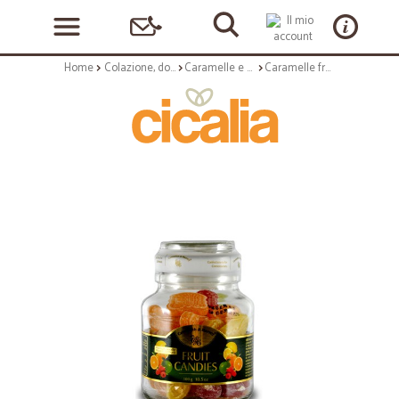
Home
Colazione, dolciumi e snack
Caramelle e chewing gum
Caramelle frutta vaso vetro - gr.300