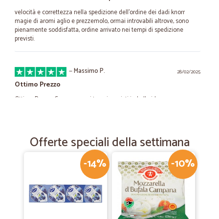
velocità e correttezza nella spedizione dell'ordine dei dadi knorr
magie di aromi aglio e prezzemolo, ormai introvabili altrove, sono
pienamente soddisfatta, ordine arrivato nei tempi di spedizione
previsti.
—
Massimo P.
28/02/2025
Ottimo Prezzo
Ottimo Prezzo Consegna nei tempi previsti imballo idoneo
—
Emanuele C.
27/05/2021
Offerte speciali della settimana
Ottimi prodotti,consegna…
Ottimi prodotti,consegna velocissima...continuerò ad acquistare da
-14%
-10%
Voi...
—
Marcello P.
18/05/2021
consegna puntuale e perfetta