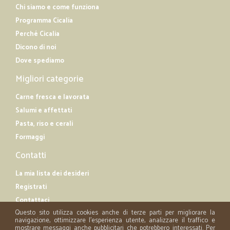
Chi siamo e come funziona
Programma Cicalia
Perché Cicalia
Dicono di noi
Dove spediamo
Migliori categorie
Carne fresca e lavorata
Salumi e affettati
Pasta, riso e cerali
Formaggi
Contatti
La mia lista dei desideri
Registrati
Contattaci
Questo sito utilizza cookies anche di terze parti per migliorare la
navigazione, ottimizzare l'esperienza utente, analizzare il traffico e
mostrare messaggi anche pubblicitari che potrebbero interessati. Per