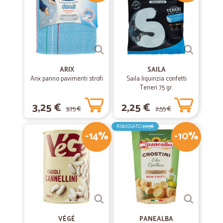
disponibilità e grande attenzione per ogni comunicazione, corrieri
cortesi e professionali.
ARIX
SAILA
Arix panno pavimenti strofi
Saila liquirizia confetti
Teneri 75 gr.
3,25 €
2,25 €
3,75 €
2,55 €
RIBASSATO
2,05€
-14%
-10%
VÉGÉ
PANEALBA