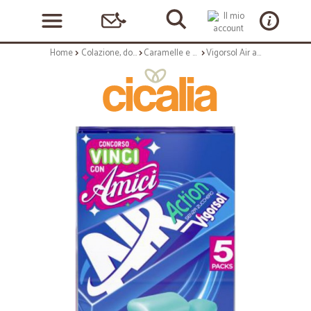
Home
Colazione, dolciumi e snack
Caramelle e chewing gum
Vigorsol Air action 5 packs gr.13x5