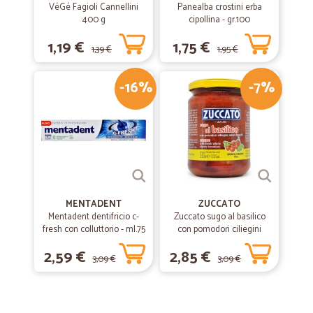
VéGé Fagioli Cannellini
Panealba crostini erba
400 g
cipollina - gr.100
1,19 €
1,75 €
1,39 €
1,95 €
-16%
-7%
MENTADENT
ZUCCATO
Mentadent dentifricio c-
Zuccato sugo al basilico
fresh con colluttorio - ml.75
con pomodori ciliegini
interi freschi gr.370
2,59 €
2,85 €
3,09 €
3,09 €