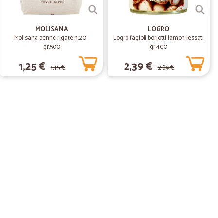
MOLISANA
LOGRO
Molisana penne rigate n.20 -
Logrò fagioli borlotti lamon lessati
gr.500
gr.400
20/01/2020
1,25 €
2,39 €
1,45 €
2,89 €
03/06/2019
19/12/2018
esco
ime aggiunte. La cosa che li distingue da altri
estrizioni sui carichi pesanti; in pratica si può ordinare
. Il fresco viene consegnato con mezzi refrigerati, anche