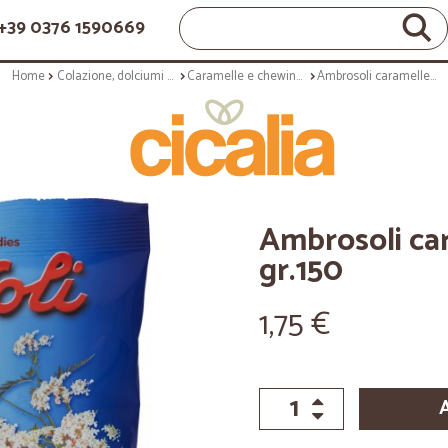
+39 0376 1590669
Home
Colazione, dolciumi e snack
Caramelle e chewing gum
Ambrosoli caramelle fior anice - gr.150
Ambrosoli car
gr.150
1,75 €