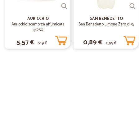
AURICCHIO
SAN BENEDETTO
Auricchio scamorza affumicata
San Benedetto Limone Zero cl.75
gr.250
5,57 €
0,89 €
6,19 €
0,99 €