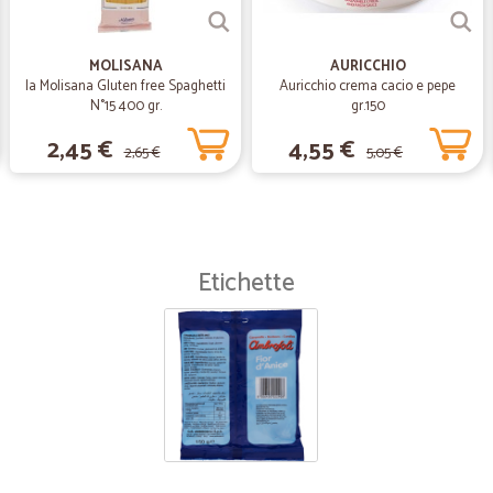
Rapidi precisi e puntuali
MOLISANA
AURICCHIO
la Molisana Gluten free Spaghetti
Auricchio crema cacio e pepe
—
Valerio R.
N°15 400 gr.
gr.150
Tutto ok
2,45 €
4,55 €
2,65 €
5,05 €
Tutto ok, spedizione veloce
—
Enrico S.
Puntuali e precisi.
Etichette
Puntuali e precisi.
—
Daniela A.
Stanno incrementando il fr
Stanno incrementando il fresco, ott
supermercati online è l'assenza di r
qualsiasi cosa senza limiti di peso