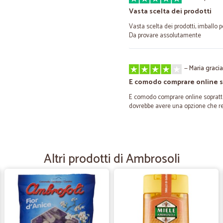
Vasta scelta dei prodotti
Vasta scelta dei prodotti, imballo p
Da provare assolutamente
—
Maria gracia
E comodo comprare online 
E comodo comprare online soprattutt
dovrebbe avere una opzione che ren
—
Alessandeo
Ho conosciuto per caso Cical
Altri prodotti di Ambrosoli
Ho conosciuto per caso Cicalia, cer
avrei potuto acquistarli loro tramit
grande varietà di prodotti, ne ho sc
puntualmente dopo 3 o 4 giorni, apr
omaggi che non mi aspettavo. Ringra