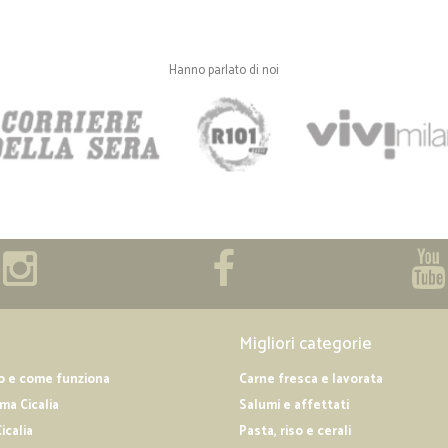
durante l'estate l'organizzazione é
sito e non ho MAI avuto problemi, 
Daniela A.
Hanno parlato di noi
Migliori categorie
o e come funziona
Carne fresca e lavorata
a Cicalia
Salumi e affettati
icalia
Pasta, riso e cerali