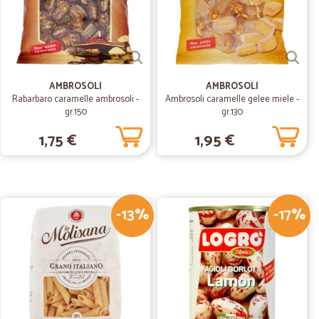
03/11/2020
i ottima…
a qualità. La comunicazione telefonica con l'assistenza è
 e precisa.
AMBROSOLI
AMBROSOLI
Rabarbaro caramelle ambrosoli -
Ambrosoli caramelle gelee miele -
gr.150
gr.130
01/10/2020
1,75 €
1,95 €
frutta e verdura ottima niente da eccepire
-13%
-17%
21/08/2020
i.
15/07/2020