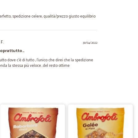
erfetto, spedizione celere, qualità/prezzo giusto equilibrio
 F.
30/04/2022
soprattutto…
o dove c'è di tutto , l'unico che direi che la spedizione
da la stessa più veloce...del resto ottime
 S.
22/03/2021
ia
cavo dei condimenti della ditta Fini e ho scoperto che
e. Nel fare l'ordine ho sfogliato il catalogo dove esiste una
elti una parte che mi sono stati recapitati a casa
endo il pacco, oltre a ciò che ho ordinato c'erano alcuni
zio per questa coccola, farò altri acquisti da loro.