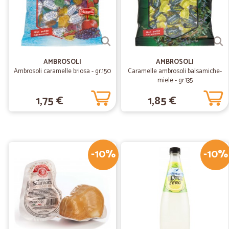
AMBROSOLI
AMBROSOLI
Ambrosoli caramelle briosa - gr.150
Caramelle ambrosoli balsamiche-
miele - gr.135
1,75 €
1,85 €
-10%
-10%