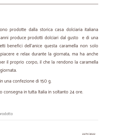
ono prodotte dalla storica casa dolciaria italiana
anni produce prodotti dolciari dal gusto e di una
fetti benefici dell'anice questa caramella non solo
iacere e relax durante la giornata, ma ha anche
per il proprio corpo, il che la rendono la caramella
giornata.
in una confezione di 150 g.
o consegna in tutta Italia in soltanto 24 ore.
prodotto
22/11/2022