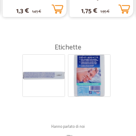
—
Roberto B.
1,3 €
1,75 €
1,45 €
1,95 €
Ottimo acquisto
Ottimo acquisto , prezzo super co
......
Etichette
—
Elena C.
Buon servizio
Buon servizio, velocità, praticità 
Hanno parlato di noi