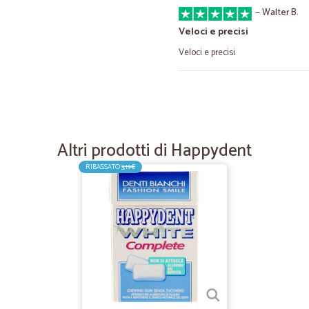
—
Walter B.
Veloci e precisi
Veloci e precisi
—
Andrea B.
Ottimo Servizio
Ottimo Servizio, Prodotto buonissimo
Altri prodotti di Happydent
un'ampia scelta. Unico consiglio met
RIBASSATO
3,19€
—
Maria P.
è stato tutto semlice e…
è stato tutto semlice e corretto,l'u
pacco arriverà il giorno dopo e no i
—
Fausto B.