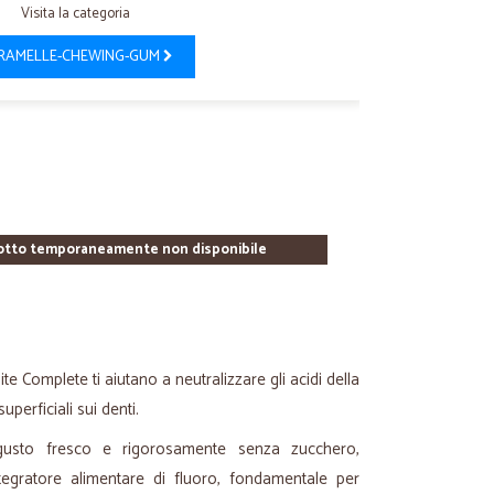
Visita la categoria
RAMELLE-CHEWING-GUM
otto temporaneamente non disponibile
ite
Complete
ti aiutano a neutralizzare gli acidi della
uperficiali sui denti.
gusto fresco e rigorosamente senza zucchero,
egratore alimentare di fluoro, fondamentale per