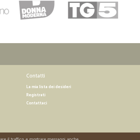
Contatti
La mia lista dei desideri
Registrati
Contattaci
zzare il traffico e mostrare messaggi anche