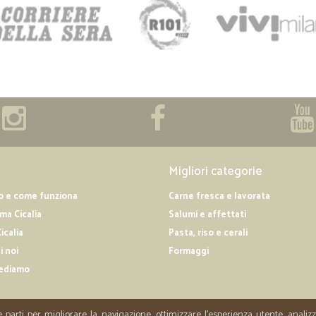
Migliori categorie
o e come funziona
Carne fresca e lavorata
a Cicalia
Salumi e affettati
icalia
Pasta, riso e cerali
i noi
Formaggi
ediamo
e parti per migliorare la navigazione, ottimizzare l'esperienza utente, anali