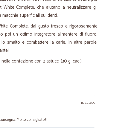
nt White
Complete
, che aiutano a neutralizzare gli
e macchie superficiali sui denti.
White
Complete
, dal gusto fresco e rigorosamente
o poi un ottimo integratore alimentare di fluoro,
lo smalto e combattere la carie. In altre parole,
ante!
e nella confezione con 2 astucci (30 g. cad.).
16/07/2025
 consegna. Molto consigliato!!!