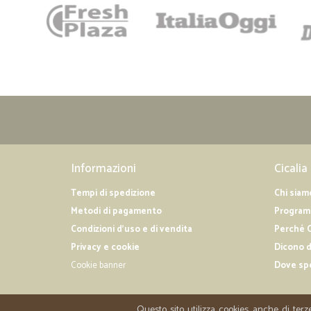
Informazioni
Cicalia
Tempi di spedizione
Chi siam
Metodi di pagamento
Programm
Condizioni d'uso e di vendita
Perché C
Privacy e cookie
Dicono d
Cookie banner
Dove sp
Questo sito utilizza cookies anche di terz