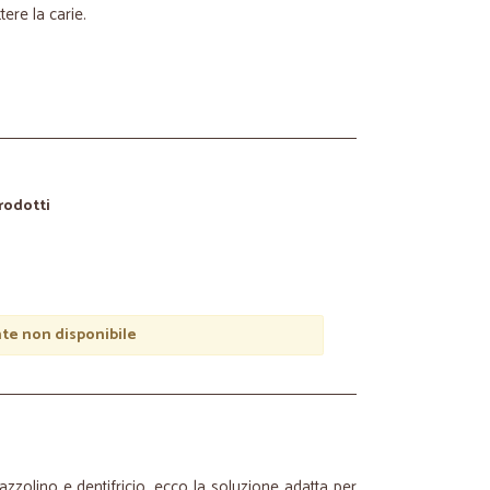
ere la carie.
prodotti
e non disponibile
zzolino e dentifricio, ecco la soluzione adatta per