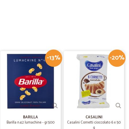
aggio e comunicazione impeccabile
18/02/2021
-13%
-20%
25/07/2020
.
02/05/2020
BARILLA
CASALINI
zzi di alcuni prodotti
Barilla n.42 lumachine - gr.500
Casalini Cornetti cioccolato 6 x 50
g