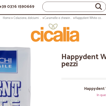
+39 0376 1590669
Home
Colazione, dolciumi e snack
Caramelle e chewing gum
Happydent White complete gr.30x2 pezzi
Happydent Wh
pezzi
Happydent 
In que