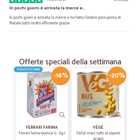
27/12/2022
In pochi giorni è arrivata la merce e…
In pochi giorni è arrivata la merce e ho fatto l'ordine poco prima di
Natale tutto molto efficiente grazie
—
Maria C.
10/08/2021
Optima
Offerte speciali della settimana
Tutto bene fatto
RIBASSATO
1,99€
-16%
-20%
—
Iuri M.
19/07/2021
Veloci e precisi
Veloci e precisi,la merce è arrivata ben imballata,direi di essere
soddisfatto per essere stato il mio primo acquisto.
—
Trustpilot
FERRARI FARINA
VÉGÉ
20/11/2020
Ferrari farina bianca 0 - kg.1
VèGè mais cotti al vapore
È la prima volta che mi rivolgo a loro…
gr.340