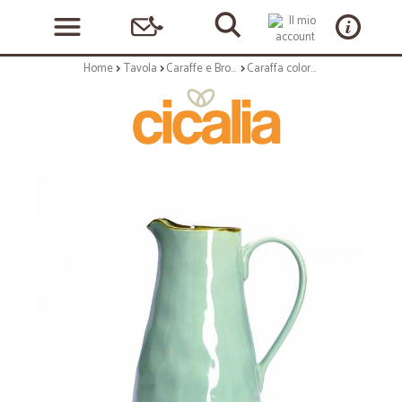
Home
Tavola
Caraffe e Brocche
Caraffa colore verde acqua - collezione concerto 1,7 lt