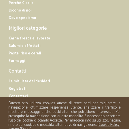
Perché Cicalia
Dicono di noi
Dove spediamo
Migliori categorie
Carne fresca e lavorata
Salumi e affettati
Pasta, riso e cerali
Formaggi
Contatti
La mia lista dei desideri
Registrati
Contattaci
Questo sito utilizza cookies anche di terze parti per migliorare la
navigazione, ottimizzare l'esperienza utente, analizzare il traffico e
mostrare messaggi anche pubblicitari che potrebbero interessati. Per
proseguire la navigazione con questa modalità è necessario accettare
l'uso dei cookie cliccando Accetta. Per maggiori info su utilizzo, natura,
rifiuto dei cookies e modalità alternative di navigazione: [
Cookie Policy
]