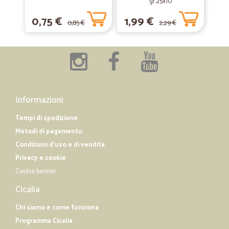
gr.25x10
0,75 €
1,99 €
0,85 €
2,29 €
—
Maria lucia R.
27/08/2019
Servizio eccellente spedizione …brodo granulare
Servizio eccellente spedizione velocissima
—
Massimo M.
08/03/2019
Informazioni
stinchi di maiale precotti eccelente
Tempi di spedizione
stinchi di maiale precotti eccelente
Metodi di pagamento
Condizioni d'uso e di vendita
Privacy e cookie
Cookie banner
Cicalia
Chi siamo e come funziona
Programma Cicalia