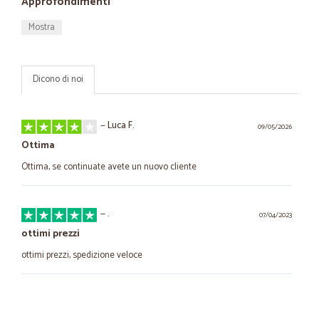
Approfondimenti
Mostra
Dicono di noi
—
Luca F.
09/05/2026
Ottima
Ottima, se continuate avete un nuovo cliente
—
.
07/04/2023
ottimi prezzi
ottimi prezzi, spedizione veloce
—
Pasquale B.
03/09/2021