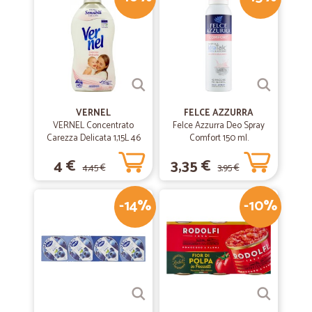
—
Renzo C.
16/07/2020
Pacchi arrivati in maniera impeccabile…
Pacchi arrivati in maniera impeccabile ottimo il trasporto tutto
perfetto
VERNEL
FELCE AZZURRA
VERNEL Concentrato
Felce Azzurra Deo Spray
Carezza Delicata 1,15L 46
—
Andrea C.
Comfort 150 ml.
10/02/2020
lavaggi
Efficenti
4 €
3,35 €
4,45 €
3,95 €
Efficenti, veloci, e precisi. Ottimo imballaggio dei prodotti
-14%
-10%
—
Frontini raffaele U.
24/07/2019
Consiglio questo sito per la chiarezza…
Consiglio questo sito per la chiarezza e la velocità di spedizione.
—
Alessandro C.