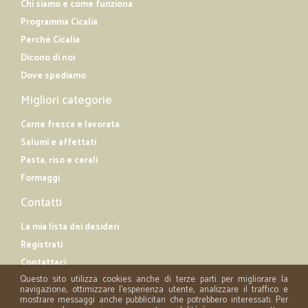
Chi siamo e come funziona
Programma Cicalia
Perché Cicalia
Dicono di noi
Dove spediamo
Migliori categorie
Carne fresca e lavorata
Salumi e affettati
Pasta, riso e cerali
Formaggi
Contatti
La mia lista dei desideri
Registrati
Contattaci
Questo sito utilizza cookies anche di terze parti per migliorare la
navigazione, ottimizzare l'esperienza utente, analizzare il traffico e
mostrare messaggi anche pubblicitari che potrebbero interessati. Per