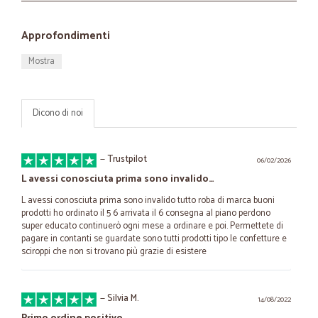
Approfondimenti
Mostra
Dicono di noi
—
Trustpilot
06/02/2026
L avessi conosciuta prima sono invalido…
L avessi conosciuta prima sono invalido tutto roba di marca buoni
prodotti ho ordinato il 5 6 arrivata il 6 consegna al piano perdono
super educato continuerò ogni mese a ordinare e poi. Permettete di
pagare in contanti se guardate sono tutti prodotti tipo le confetture e
sciroppi che non si trovano più grazie di esistere
—
Silvia M.
14/08/2022