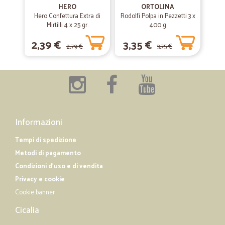
10/04/2019
HERO
ORTOLINA
Ottimo in tutto
Hero Confettura Extra di
Rodolfi Polpa in Pezzetti 3 x
Mirtilli 4 x 25 gr.
400 g
Ottimo in tutto
2,39 €
3,35 €
2,79 €
3,75 €
—
Monica D.
09/02/2019
Perfetto!
Ottimo prezzo e consegna veloce e puntuale. Raccomandatissimo!
Informazioni
Tempi di spedizione
Metodi di pagamento
Condizioni d'uso e di vendita
Privacy e cookie
Cookie banner
Cicalia