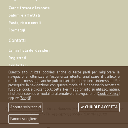
Carne fresca e lavorata
Salumi e affettati
Pasta, riso e cerali
Formaggi
Contatti
La mia lista dei desideri
Registrati
Contattaci
Questo sito utilizza cookies anche di terze parti per migliorare la
navigazione, ottimizzare l'esperienza utente, analizzare il traffico e
mostrare messaggi anche pubblicitari che potrebbero interessati. Per
proseguire la navigazione con questa modalità è necessario accettare
l'uso dei cookie cliccando Accetta. Per maggiori info su utilizzo, natura,
rifiuto dei cookies e modalità alternative di navigazione: [
Cookie Policy
]
oppure [
Scegli
]
Accetta solo tecnici
CHIUDI E ACCETTA
Cicalia srl - via Acerbi 35 - 46100 - Mantova (MN) - P.iva 02508120207 - C.Fisc
02508120207 - Tel. +39 0376 1590669 - REA: MN 258721
Fammi sciegliere