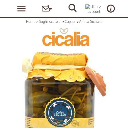
Home
Sughi, scatolame e condimenti
Capperi
Antica Sicilia cucunci in olio gr.280