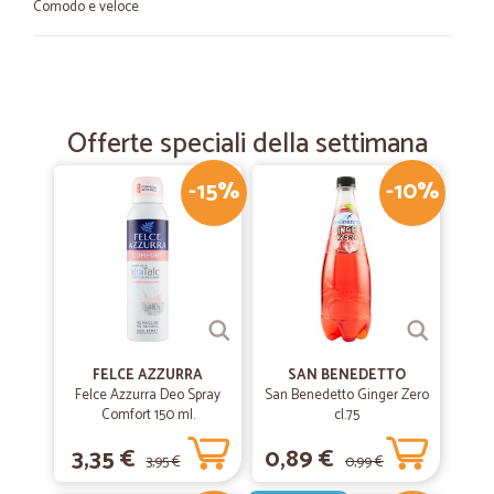
Comodo e veloce
—
.
30/11/2021
Eccezionale!!!
Offerte speciali della settimana
Eccezionale!!!
-15%
-10%
—
Valerio A.
29/03/2021
Eccezionali
Eccezionali, rapidi nelle spedizioni, app ottimizzata, prezzi competitivi,
e c'è sempre più di un omaggio nella confezione! Semplicemente
perfetti!
FELCE AZZURRA
SAN BENEDETTO
—
Alessandro G.
Felce Azzurra Deo Spray
San Benedetto Ginger Zero
20/02/2020
Comfort 150 ml.
cl.75
Molto buono
3,35 €
0,89 €
Ho fatto due ordini tutto ok. Molto rapidi e sono soddisfatto dei
3,95 €
0,99 €
prodotti.