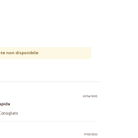
e non disponibile
22/04/2025
apida
Consigliato
11/03/2022