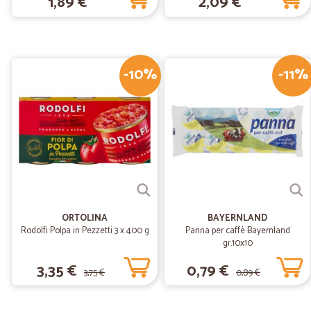
1,89 €
2,09 €
-10%
-11%
ORTOLINA
BAYERNLAND
Rodolfi Polpa in Pezzetti 3 x 400 g
Panna per caffè Bayernland
gr.10x10
3,35 €
0,79 €
3,75 €
0,89 €