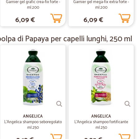
Garnier gel grafic crea-fix forte -
Garnier gel mega-fix extra forte -
ml.200
ml.200
20/02/2020
6,09 €
6,09 €
mo !! Voto 5+++
polpa di Papaya per capelli lunghi, 250 ml
 L.
07/01/2020
da ed a sorpresa, gradito omaggio.
09/11/2019
 ad ogni…
ni richiesta. Veramente OK
ANGELICA
ANGELICA
L'Angelica shampoo seboregolato
L'Angelica shampoo fortificante
ml.250
ml.250
02/06/2019