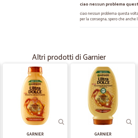
ciao nessun problema quest
ciao nessun problema questa volta
per la consegna, spero che anche 
—
Tiziana G.
Puntuale e ottimo ..
Altri prodotti di Garnier
Puntuale e ottimo ... i prodotti che c
—
Serena F.
Ottimi i prodotti e puntuali 
Ottimi i prodotti e puntuali nella c
—
Sunae J.
Tutto bene
Tutto bene. Grazie
GARNIER
GARNIER