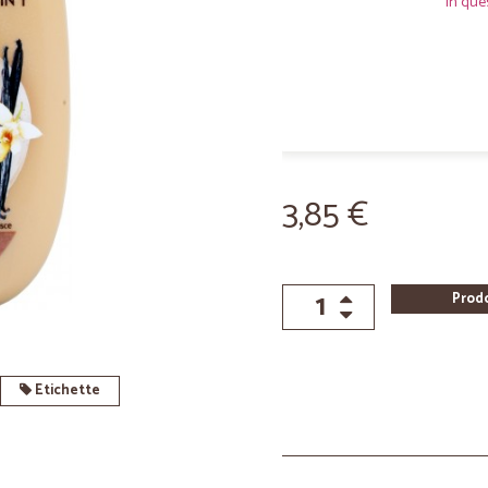
In que
3,85 €
Prod
Etichette