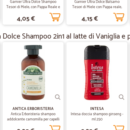
Garnier Ultra Dolce Shampoo
Garnier Ultra Dolce Balsamo
Tesori di Miele, con Pappa Reale e
Tesori di Miele con Pappa reale,
Miele per capelli fragili, 250 ml
rinforza i capelli fragili 200 ml
—
Michele V.
4,05 €
4,15 €
Ottimo acquisto
Ottima azienda, servizio precisissi
 Dolce Shampoo 2in1 al latte di Vaniglia e 
—
Maria teresa
acquisto soddisfatto
acquisto perfetto, spedizione rapi
—
Carlo S.
Molto professionali,e pronti
Molto professionali,e pronti ad og
ANTICA ERBORISTERIA
INTESA
Antica Erboristeria shampoo
Intesa doccia shampoo ginseng -
addolcente camomilla per capelli
ml.250
—
Auro M.
delicati - ml.250