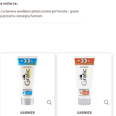
a volta Le…
 Le banane avrebbero potuto essere più fresche - grazie
la prossima consegna funzioni.
20/01/2021
ercavo ...! Lo consiglio
04/11/2020
nella…
onsegna.
15/06/2020
GARNIER
GARNIER