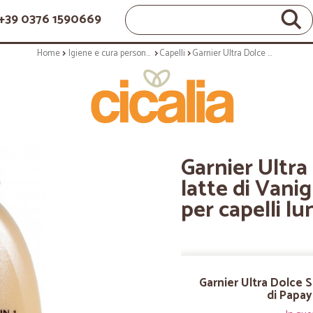
+39 0376 1590669
Home
Igiene e cura personale
Capelli
Garnier Ultra Dolce Shampoo 2in1 al latte di Vaniglia e polpa di Papaya per capelli lunghi, 250 ml
Garnier Ultra
latte di Vanig
per capelli lu
Garnier Ultra Dolce S
di Papay