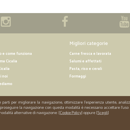
Migliori categorie
o e come funziona
Carne fresca e lavorata
a Cicalia
Salumi e affettati
icalia
Pasta, riso e cerali
i noi
Formaggi
ediamo
e parti per migliorare la navigazione, ottimizzare l'esperienza utente, anali
er proseguire la navigazione con questa modalità è necessario accettare l'uso
 modalità alternative di navigazione: [
Cookie Policy
] oppure [
Scegli
]