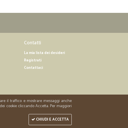
Contatti
La mia lista dei desideri
Registrati
Contattaci
zzare il traffico e mostrare messaggi anche
 dei cookie cliccando Accetta. Per maggiori
CHIUDI E ACCETTA