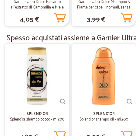
Garnier Ultra Dolce Balsamo
Garnier Ultra Dolce Shampoo 5
all'estratto di Camomilla e Miele
Piante per capelli normali, senza
per capelli chiari, 250 ml.
parabeni, senza siliconi, 250 ml
4,05 €
3,99 €
Spesso acquistati assieme a Garnier Ultra
SPLEND'OR
SPLEND'OR
Splend'or shampo cocco - ml.300
Splend'or shampo oil - ml.300