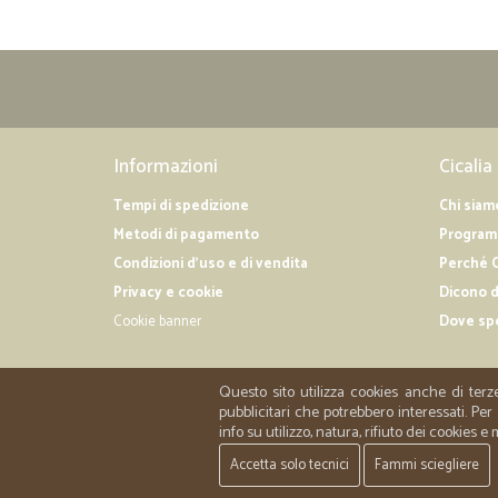
Informazioni
Cicalia
Tempi di spedizione
Chi siam
Metodi di pagamento
Programm
Condizioni d'uso e di vendita
Perché C
Privacy e cookie
Dicono d
Cookie banner
Dove sp
Questo sito utilizza cookies anche di terz
pubblicitari che potrebbero interessati. P
info su utilizzo, natura, rifiuto dei cookies e
Accetta solo tecnici
Fammi sciegliere