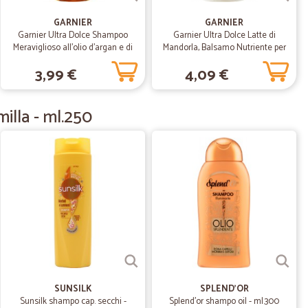
GARNIER
GARNIER
Garnier Ultra Dolce Shampoo
Garnier Ultra Dolce Latte di
Meraviglioso all'olio d'argan e di
Mandorla, Balsamo Nutriente per
camelia per capelli secchi, 250 ml
Capelli Normali, 200 ml
27/01/2021
3,99 €
4,09 €
rno
illa - ml.250
21/02/2020
a dire...sicuramente rifaro' altri ordini
11/12/2019
' QUELLO RICHIESTO.GRAZIE.
SUNSILK
SPLEND'OR
Sunsilk shampo cap. secchi -
Splend'or shampo oil - ml.300