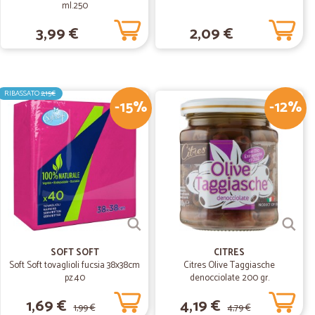
ml.250
17/10/2019
3,99 €
2,09 €
ruzioni per effettuare e seguire l’ordinazione step by step,
revisti
RIBASSATO
2,15€
-15%
-12%
27/06/2019
SOFT SOFT
CITRES
Soft Soft tovaglioli fucsia 38x38cm
Citres Olive Taggiasche
pz.40
denocciolate 200 gr.
1,69 €
4,19 €
1,99 €
4,79 €