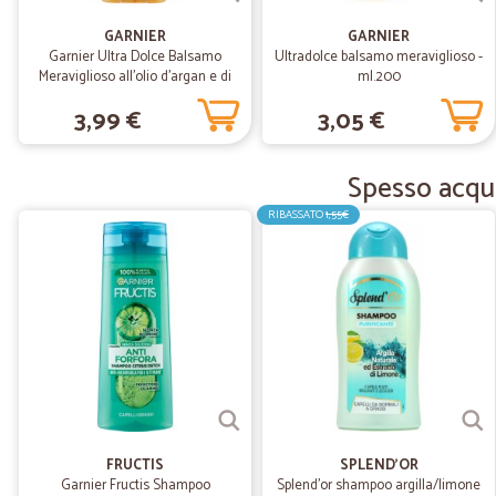
GARNIER
GARNIER
Garnier Ultra Dolce Balsamo
Ultradolce balsamo meraviglioso -
Meraviglioso all'olio d'argan e di
ml.200
camelia per capelli secchi, 250 ml
3,99 €
3,05 €
Spesso acqui
RIBASSATO
1,55€
FRUCTIS
SPLEND'OR
Garnier Fructis Shampoo
Splend'or shampoo argilla/limone