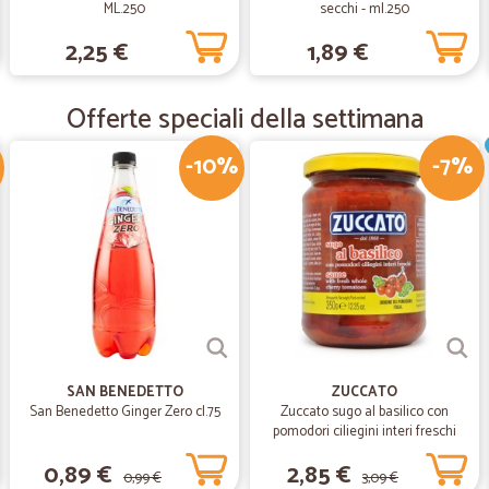
ML.250
secchi - ml.250
—
Silvana G.
2,25 €
1,89 €
Ottimo servizio
Ottimo servizio, molto chiare le ist
consegna esattamente nei tempi p
Offerte speciali della settimana
-10%
-7%
—
Antonio O.
servizio
ok servizio velocissimo.
SAN BENEDETTO
ZUCCATO
San Benedetto Ginger Zero cl.75
Zuccato sugo al basilico con
pomodori ciliegini interi freschi
gr.370
0,89 €
2,85 €
0,99 €
3,09 €