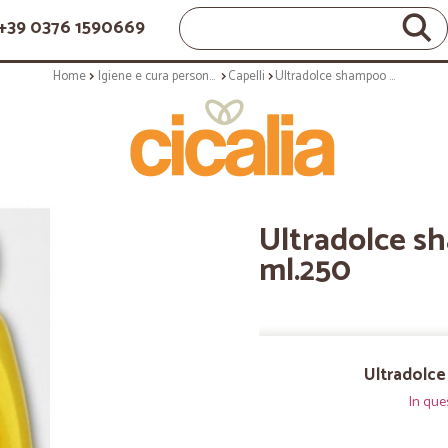
+39 0376 1590669
Home
Igiene e cura personale
Capelli
Ultradolce shampoo camomilla - ml.250
Ultradolce s
ml.250
Ultradolce
In que