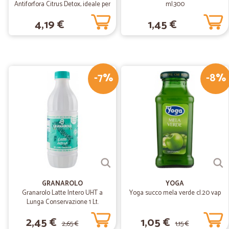
Antiforfora Citrus Detox, ideale per
ml.300
capelli grassi, 250 ml
4,19 €
1,45 €
-7%
-8%
GRANAROLO
YOGA
Granarolo Latte Intero UHT a
Yoga succo mela verde cl.20 vap
Lunga Conservazione 1 Lt.
2,45 €
1,05 €
2,65 €
1,15 €