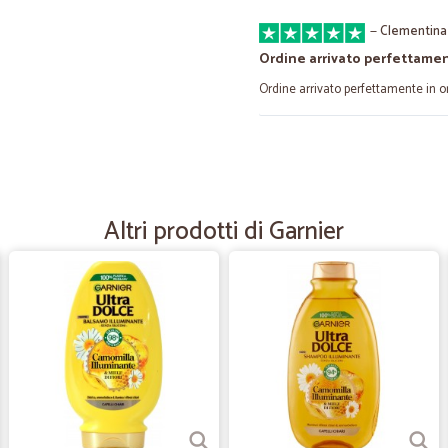
—
Clementina
Ordine arrivato perfettamen
Ordine arrivato perfettamente in o
—
Trustpilot
Nonostante alcuni intoppi n
Nonostante alcuni intoppi nella spe
Altri prodotti di Garnier
qualità prezzo imballaggio al top 
—
Davide R.
Ottima esperienza
Ottima esperienza. Assortimento, s
—
Adriano P.