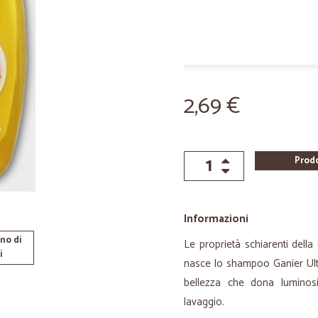
2,69 €
Prod
Informazioni
no di
Le proprietà schiarenti della 
i
nasce lo shampoo Ganier Ultr
bellezza che dona luminosi
lavaggio.