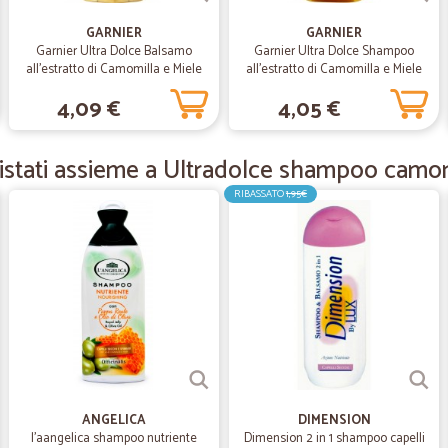
tutto ok
tutto ok , servizio perfetto
GARNIER
GARNIER
Garnier Ultra Dolce Balsamo
Garnier Ultra Dolce Shampoo
all'estratto di Camomilla e Miele
all'estratto di Camomilla e Miele
per capelli chiari, 200 ml
per capelli chiari, 250 ml
—
Barbara F.
4,09 €
4,05 €
velocissimi
velocissimi , consegnato in un gio
stati assieme a Ultradolce shampoo camom
RIBASSATO
1,95€
—
Lorena A.
⭐⭐⭐⭐⭐
Ottimo,puntualissimi ,non c'è altro d
—
Arturo M.
OTTIMA L'ORGANIZZAZIONE
TEMPI RISPETTATI,IL PRODOTTO E
ANGELICA
DIMENSION
l'aangelica shampoo nutriente
Dimension 2 in 1 shampoo capelli