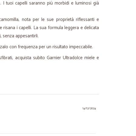
. I tuoi capelli saranno più morbidi e luminosi già
camomilla, nota per le sue proprietà riflessanti e
 e risana i capelli. La sua formula leggera e delicata
ti, senza appesantirli.
ilizzalo con frequenza per un risultato impeccabile.
sfibrati, acquista subito Garnier Ultradolce miele e
14/12/2024