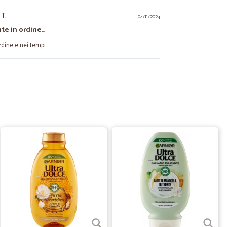
 T.
04/11/2024
te in ordine…
rdine e nei tempi
08/09/2023
ella…
dizione direi che per il resto molto bene Buon rapporto
e anche una gradita sorpresa
22/12/2021
erietà, precisione e prezzi economici
18/06/2021