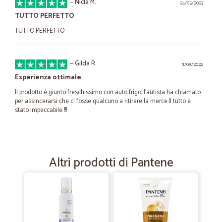
—
Nicla M.
24/05/2023
TUTTO PERFETTO
TUTTO PERFETTO
—
Gilda R.
11/09/2022
Esperienza ottimale
Il prodotto è giunto freschissimo con auto frigo; l’autista ha chiamato
per assincerarsi che ci fosse qualcuno a ritirare la merce.Il tutto è
stato impeccabile !!!
—
.
17/03/2021
Consegne puntuali e corrieri disponibili
Altri prodotti di Pantene
Consegne puntuali i corrieri sono sempre disponibili , pacchi
confezionati bene con la frutta sempre divisa dal resto , fresca e
buona. se manca qualche prodotto trovo già nel mio account i crediti
della merce mancante, per me questo è un punto di forza d CICALIA.
lo consiglio davvero