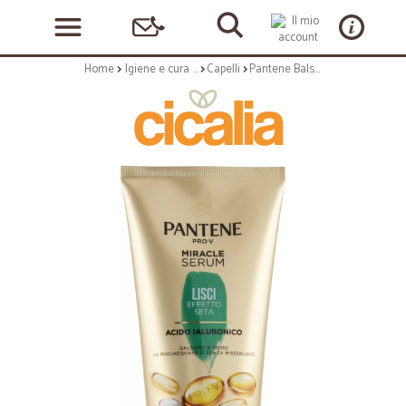
Home
Igiene e cura personale
Capelli
Pantene Balsamo e Siero Capelli con Acido Ialuronico Miracle Serum Lisci Effetto Seta 150 ml