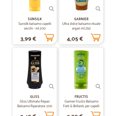
SUNSILK
GARNIER
Sunsilk balsamo capelli
Ultra dolce balsamo rituale
secchi - ml.200
argan ml.250
3,99 €
4,05 €
GLISS
FRUCTIS
Gliss Ultimate Repair
Garnier Fructis Balsamo
Balsamo Riparatore 200
Forti & Brillanti, per capelli
ml
normali, 200 ml