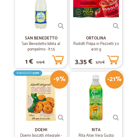
SAN BENEDETTO
ORTOLINA
San Benedetto bibita al
Rodolfi Polpa in Pezzetti 3 x
pompelmo - lt.1,5
400 g
1 €
3,35 €
1,19 €
3,75 €
RIBASSATO
3,59€
-9%
-21%
DOEMI
RITA
Doemi biscotti integrale -
Rita Aloe Vera Gusto