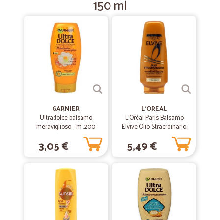
150 ml
—
Daniela R.
04/12/2018
Cicalia è il primo supermercato online…
Cicalia è il primo supermercato online che consegna davvero in tutta
Italia, non come altri che lo dicono ma poi non lo fanno. Per chi come
me è impossibilitato a fare la spesa o per chi non ha tempo di fare file
è un servizio stupendo. Sono sicura che il sistema può migliorare
ancora, con una scelta maggiore di prodotti e magari anche con il
reparto surgelati: pizze , pesce, verdure, ma già ora mi piace molto.
GARNIER
L'OREAL
Ultradolce balsamo
L'Oréal Paris Balsamo
meraviglioso - ml.200
Elvive Olio Straordinario,
Azione Nutriente per
3,05 €
5,49 €
Capelli Secchi ml.250