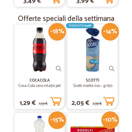
3,49 €
3,99 €
Offerte speciali della settimana
RIBASSATO
2,45€
-18%
-14%
COCACOLA
SCOTTI
Coca-Cola zero ml.450 pet
Scotti risette riso - gr.150
1,29 €
2,05 €
1,59 €
2,39 €
-15%
-10%