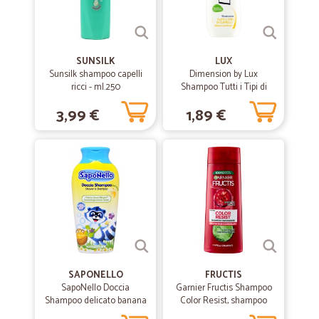
SUNSILK
LUX
Sunsilk shampoo capelli
Dimension by Lux
ricci - ml.250
Shampoo Tutti i Tipi di
Capelli Effetto Lucentezza
3,99 €
1,89 €
250 ml.
SAPONELLO
FRUCTIS
SapoNello Doccia
Garnier Fructis Shampoo
Shampoo delicato banana
Color Resist, shampoo
250 ml.
ravvivante per capelli