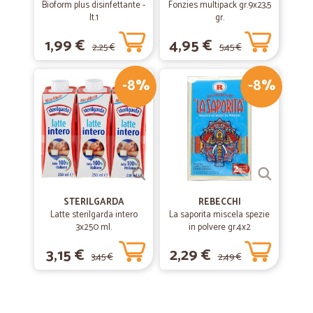
Bioform plus disinfettante -
Fonzies multipack gr.9x23,5
lt.1
gr.
1,99 €
4,95 €
2,25 €
5,45 €
-8%
-8%
STERILGARDA
REBECCHI
Latte sterilgarda intero
La saporita miscela spezie
3x250 ml.
in polvere gr.4x2
3,15 €
2,29 €
3,45 €
2,49 €