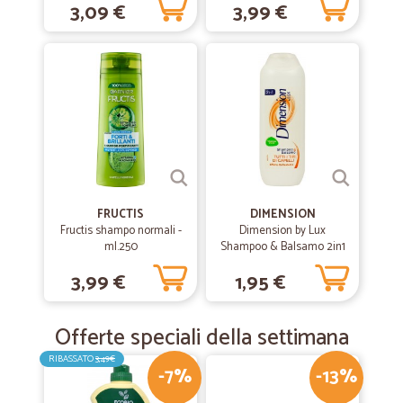
3,09 €
3,99 €
colorati 250 ml
FRUCTIS
DIMENSION
Fructis shampo normali -
Dimension by Lux
ml.250
Shampoo & Balsamo 2in1
Capelli Normali Effetto
3,99 €
1,95 €
Brillantezza 250 ml
Offerte speciali della settimana
RIBASSATO
3,49€
-7%
-13%