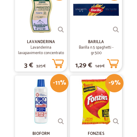
LAVANDERINA
BARILLA
Lavanderina
Barilla n.5 spaghetti -
lavapavimento concentrato
gr.500
fiorito bio lt.1
3 €
1,29 €
3,25 €
1,49 €
-11%
-9%
BIOFORM
FONZIES