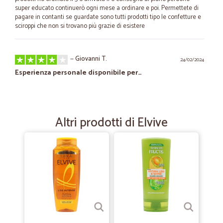
super educato continuerò ogni mese a ordinare e poi. Permettete di
pagare in contanti se guardate sono tutti prodotti tipo le confetture e
sciroppi che non si trovano più grazie di esistere
—
Giovanni T.
24/02/2024
Esperienza personale disponibile per…
Esperienza personale disponibile per qualsiasi informazione direi voto
il massimo 10 e grazie
Altri prodotti di Elvive
—
Anna lisa C.
28/06/2022
Servizio impeccabile
Arrivato tutto velocemente e confezionato bene
—
Maria P.
19/08/2021
Servizio impeccabile
Servizio impeccabile