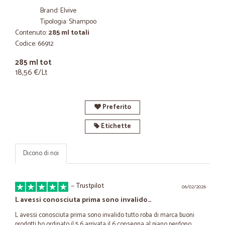
Brand: Elvive
Tipologia: Shampoo
Contenuto:
285 ml totali
Codice: 66912
285 ml tot
18,56 €/Lt
Preferito
Etichette
Dicono di noi
—
Trustpilot
06/02/2026
L avessi conosciuta prima sono invalido…
L avessi conosciuta prima sono invalido tutto roba di marca buoni
prodotti ho ordinato il 5 6 arrivata il 6 consegna al piano perdono