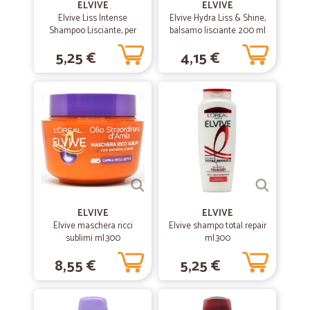
ELVIVE
ELVIVE
Elvive Liss Intense
Elvive Hydra Liss & Shine,
Shampoo Lisciante, per
balsamo lisciante 200 ml
—
Fabrizio ferruccio C.
Capelli Secchi,
02/02/2021
5,25 €
4,15 €
Indisciplinati, 300 ml
Veramente ottimo il servizio.Cecchetto…
Veramente ottimo il servizio.Cecchetto F.F.
—
Roberto L.
28/10/2020
Super veloci
Super veloci, precisi e puntuali.
ELVIVE
—
Giuseppe T.
ELVIVE
11/06/2020
Elvive maschera ricci
Elvive shampo total repair
Merce ordinata arrivata nei tempi…
sublimi ml.300
ml.300
Merce ordinata arrivata nei tempi previsti.
8,55 €
5,25 €
—
Eleonora M.
29/04/2020