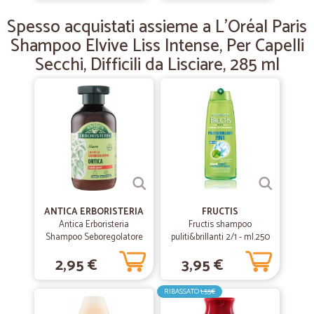
Ottimo il pacco con tanto di omaggio
Spesso acquistati assieme a L'Oréal Paris
Ottimo il pacco con tanto di omaggio . Davvero soddisfatto . Arrivato
subito
Shampoo Elvive Liss Intense, Per Capelli
Secchi, Difficili da Lisciare, 285 ml
ANTICA ERBORISTERIA
FRUCTIS
Antica Erboristeria
Fructis shampoo
Shampoo Seboregolatore
puliti&brillanti 2/1 - ml.250
Ortica 250 ml
2,95 €
3,95 €
RIBASSATO
1,55€