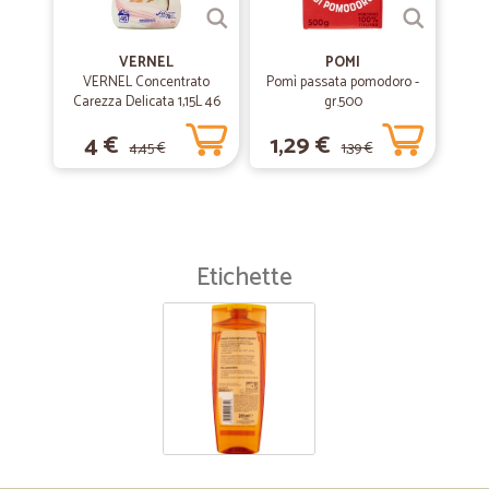
VERNEL
POMI
VERNEL Concentrato
Pomì passata pomodoro -
Carezza Delicata 1,15L 46
gr.500
lavaggi
4 €
1,29 €
4,45 €
1,39 €
Etichette