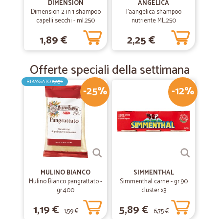
DIMENSION
ANGELICA
Dimension 2 in 1 shampoo
l'aangelica shampoo
capelli secchi - ml.250
nutriente ML.250
1,89 €
2,25 €
Offerte speciali della settimana
RIBASSATO
2,05€
-25%
-12%
MULINO BIANCO
SIMMENTHAL
Mulino Bianco pangrattato -
Simmenthal carne - gr.90
gr.400
cluster x3
1,19 €
5,89 €
1,59 €
6,75 €