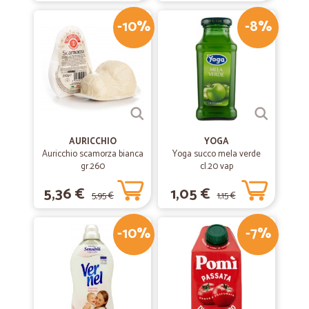
-10%
-8%
AURICCHIO
YOGA
Auricchio scamorza bianca
Yoga succo mela verde
gr.260
cl.20 vap
5,36 €
1,05 €
5,95 €
1,15 €
-10%
-7%