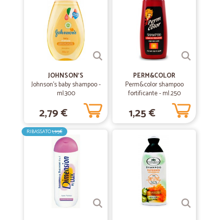
JOHNSON'S
PERM&COLOR
Johnson's baby shampoo -
Perm&color shampoo
ml.300
fortificante - ml.250
2,79 €
1,25 €
RIBASSATO
1,95€