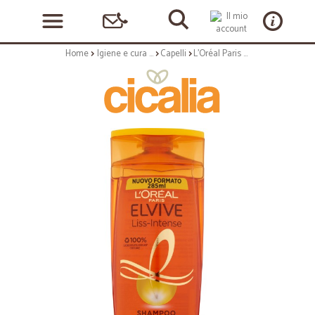
Home
Igiene e cura personale
Capelli
L'Oréal Paris Shampoo Elvive Liss Intense, Per Capelli Secchi, Difficili da Lisciare, 285 ml