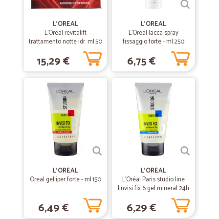
—
Gabriella P.
24/05/2020
Siete molto…
L'OREAL
L'OREAL
L'Oreal revitalift
L'Oreal lacca spray
Siete molto professionali,attenti,puntuali e affidabili Grazie mille. Alla
trattamento notte idr. ml.50
fissaggio forte - ml.250
prossima!!!
15,29 €
6,75 €
—
Elisa D.
07/03/2020
Ottimo!!!
Ottimo!!! Tutto perfetto, professionisti e veloci nelle consegne ! Grazie
—
Gaetano A.
22/12/2019
Tutto perfetto e in più mi hanno…
Tutto perfetto e in più mi hanno regalato anche un pensierino per
L'OREAL
L'OREAL
Natale. Grazieeeeeee
Oreal gel iper forte - ml.150
L'Oréal Paris studio line
Iinvisi fix 6 gel mineral 24h
ml.150
6,49 €
6,29 €
—
Michele D.
10/06/2019