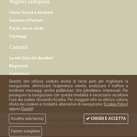
Migliori categorie
Carne fresca e lavorata
Salumi e affettati
Pasta, riso e cerali
Formaggi
Contatti
La mia lista dei desideri
Registrati
Contattaci
Questo sito utilizza cookies anche di terze parti per migliorare la
navigazione, ottimizzare l'esperienza utente, analizzare il traffico e
mostrare messaggi anche pubblicitari che potrebbero interessati. Per
proseguire la navigazione con questa modalità è necessario accettare
l'uso dei cookie cliccando Accetta. Per maggiori info su utilizzo, natura,
rifiuto dei cookies e modalità alternative di navigazione: [
Cookie Policy
]
oppure [
Scegli
]
Accetta solo tecnici
CHIUDI E ACCETTA
Cicalia srl - via Acerbi 35 - 46100 - Mantova (MN) - P.iva 02508120207 - C.Fisc
02508120207 - Tel. +39 0376 1590669 - REA: MN 258721
Fammi sciegliere