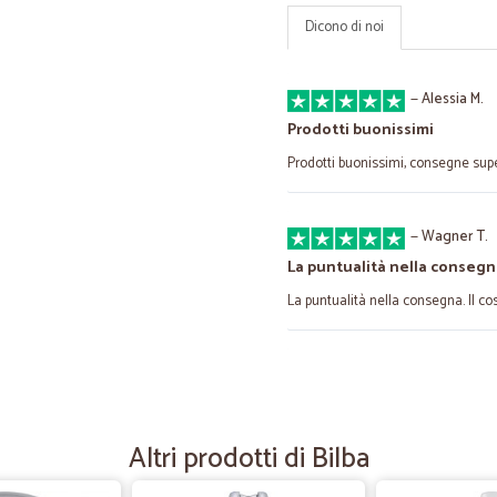
Dicono di noi
—
Alessia M.
Prodotti buonissimi
Prodotti buonissimi, consegne supe
—
Wagner T.
La puntualità nella consegn
La puntualità nella consegna. Il co
—
Concetta C.
Aceto
Velocissimi nello spedire,prendo la
Altri prodotti di Bilba
più,ottimo.