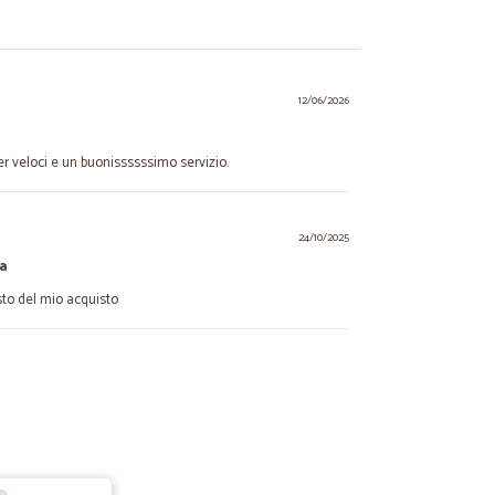
12/06/2026
r veloci e un buonissssssimo servizio.
24/10/2025
a
sto del mio acquisto
22/07/2025
 glassa aceto di mele che dalle mie parti non si trova