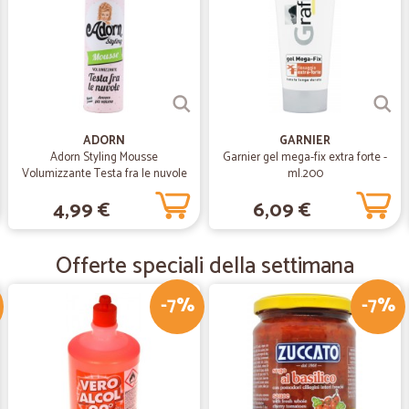
Consegna puntuale e precisa
—
Mario F.
Spedizioni veloci
Spedizioni veloci
ADORN
GARNIER
Adorn Styling Mousse
Garnier gel mega-fix extra forte -
Volumizzante Testa fra le nuvole
ml.200
—
Giorgina V.
150 ml
4,99 €
6,09 €
Tutto ok velocissimi!!
Tutto ok velocissimi!! imballo un po
Offerte speciali della settimana
—
Manuela C.
-7%
-7%
Efficienza e organizzazione!
Tutto perfetto, grazie!