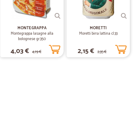
MONTEGRAPPA
MORETTI
Montegrappa lasagne alla
Moretti birra lattina cl.33
bolognese gr.350
4,03 €
2,15 €
4,19 €
2,35 €