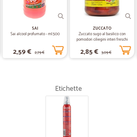
SAI
ZUCCATO
Sai alcool profumato - ml.500
Zuccato sugo al basilico con
pomodori ciliegini interi freschi
gr.370
2,59 €
2,85 €
2,79 €
3,09 €
Etichette