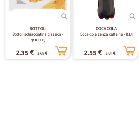
BOTTOLI
COCACOLA
Bottoli schiacciatina classica -
Coca-cola senza caffeina - lt.1,5
gr.100 x3
2,35 €
2,55 €
2,65 €
2,85 €