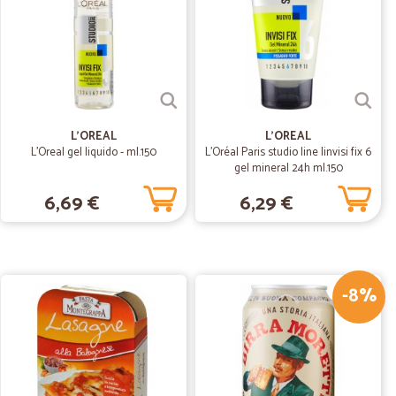
23/08/2020
L'OREAL
L'OREAL
L'Oreal gel liquido - ml.150
L'Oréal Paris studio line Iinvisi fix 6
gel mineral 24h ml.150
29/07/2019
6,69 €
6,29 €
' debole
-8%
30/01/2019