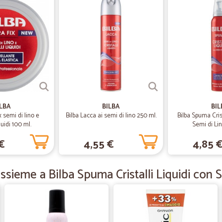
—
Trustpilot
Ottimo supermercato on-li
Ottimo supermercato on-line, precis
—
Trustpilot
Ottima azienda
Ottima azienda
ILBA
BILBA
BIL
x semi di lino e
Bilba Lacca ai semi di lino 250 ml.
Bilba Spuma Crist
iquidi 100 ml.
Semi di Li
—
Nazzarena 
€
4,55 €
4,85 
puntuali e precisi.
puntuali e precisi.
ssieme a Bilba Spuma Cristalli Liquidi con 
—
Enrico Z.
Consegna puntuale e precis