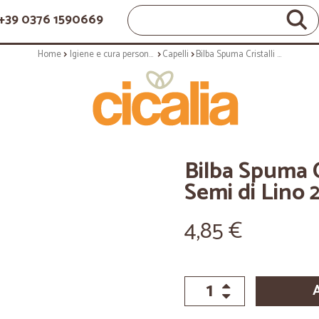
+39 0376 1590669
Home
Igiene e cura personale
Capelli
Bilba Spuma Cristalli Liquidi con Semi di Lino 200 ml.
Bilba Spuma Cr
Semi di Lino 
4,85 €