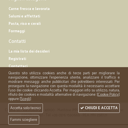
Carne fresca e lavorata
Salumi e affettati
Pasta, riso e cerali
Formaggi
Contatti
La mia lista dei desideri
Registrati
Contattaci
Questo sito utilizza cookies anche di terze parti per migliorare la
navigazione, ottimizzare l'esperienza utente, analizzare il traffico e
mostrare messaggi anche pubblicitari che potrebbero interessati. Per
proseguire la navigazione con questa modalità è necessario accettare
l'uso dei cookie cliccando Accetta. Per maggiori info su utilizzo, natura,
rifiuto dei cookies e modalità alternative di navigazione: [
Cookie Policy
]
oppure [
Scegli
]
Accetta solo tecnici
CHIUDI E ACCETTA
Cicalia srl - via Acerbi 35 - 46100 - Mantova (MN) - P.iva 02508120207 - C.Fisc
02508120207 - Tel. +39 0376 1590669 - REA: MN 258721
Fammi sciegliere