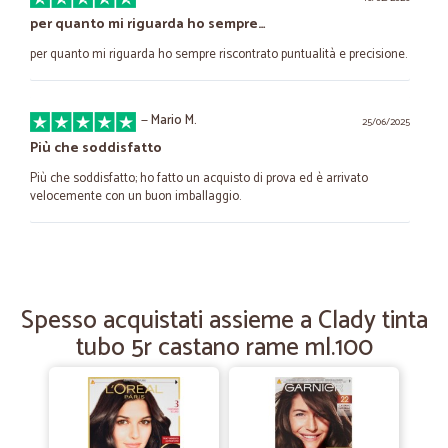
per quanto mi riguarda ho sempre…
per quanto mi riguarda ho sempre riscontrato puntualità e precisione.
—
Mario M.
25/06/2025
Più che soddisfatto
Più che soddisfatto; ho fatto un acquisto di prova ed è arrivato
velocemente con un buon imballaggio.
—
Tiziana B.
15/06/2025
Massima efficienza
Spesso acquistati assieme a Clady tinta
Massima efficienza! Precisione e puntualita
tubo 5r castano rame ml.100
—
Roberto V.
14/04/2024
Affidabile, preciso, puntuale
Ordinato facilmente, informazioni chiare, prezzo buono, consegna nei