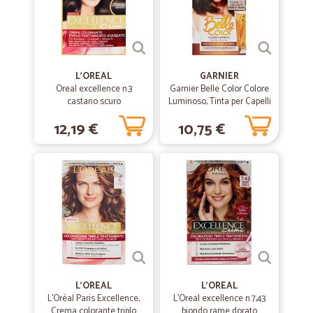
tempi indicati: magari tutti così.
—
Marilisa P.
26/10/2023
Servizio eccellente
L'OREAL
GARNIER
Oreal excellence n.3
Garnier Belle Color Colore
Servizio eccellente. Sito chiaro. Consegna rapida. Sicuramente lo
castano scuro
Luminoso, Tinta per Capelli
consiglio.
Bianchi 22 Castano
12,19 €
10,75 €
Naturale Nude
—
Robert R.
11/02/2021
Truly Excellent!
Truly Excellent!
—
Vincenzo D.
17/06/2020
Ottimo assortimento
Ottimo assortimento, velocità ad evadere gli ordini.
L'OREAL
L'OREAL
L'Oréal Paris Excellence,
L'Oreal excellence n.7,43
Crema colorante triplo
biondo rame dorato