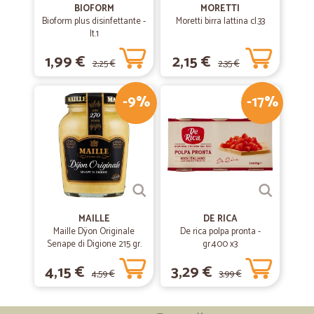
BIOFORM
MORETTI
Bioform plus disinfettante -
Moretti birra lattina cl.33
lt.1
1,99 €
2,15 €
2,25 €
2,35 €
-9%
-17%
MAILLE
DE RICA
Maille Dÿon Originale
De rica polpa pronta -
Senape di Digione 215 gr.
gr.400 x3
4,15 €
3,29 €
4,59 €
3,99 €