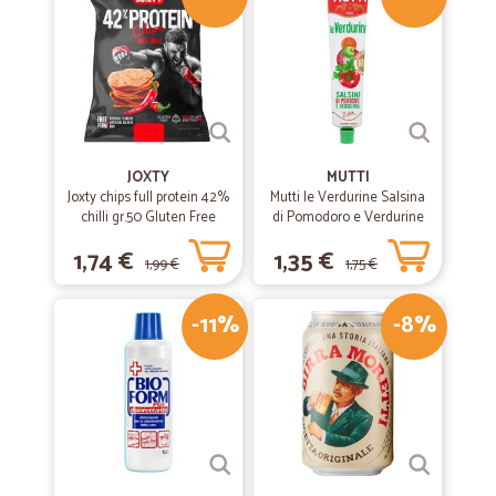
JOXTY
MUTTI
Joxty chips full protein 42%
Mutti le Verdurine Salsina
chilli gr.50 Gluten Free
di Pomodoro e Verdurine
130 g
1,74 €
1,35 €
1,99 €
1,75 €
-11%
-8%