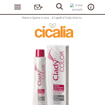
Home
Igiene e cura personale
Capelli
Clady tinta tubo 5r castano rame ml.100