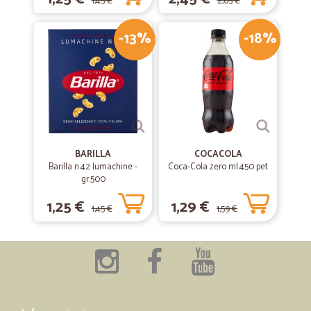
1,45 €
2,65 €
-13%
-18%
BARILLA
COCACOLA
Barilla n.42 lumachine -
Coca-Cola zero ml.450 pet
gr.500
1,25 €
1,29 €
1,45 €
1,59 €