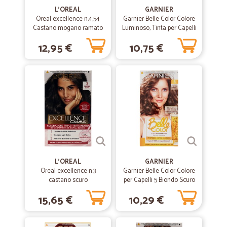
telefono e sono stati molto cordiali.. consiglio a tutti di rivolgersi a
L'OREAL
GARNIER
Cicalia per chi volesse prodotti di ottima qualità!!
Oreal excellence n.4,54
Garnier Belle Color Colore
Castano mogano ramato
Luminoso, Tinta per Capelli
Bianchi 22 Castano
12,95 €
10,75 €
Naturale Nude
—
Giulio B.
09/07/2020
Transazione perfetta
Transazione perfetta. Servizi rapidi e cortesi
—
Sabrina M.
09/03/2020
Tutto perfetto
Tutto perfetto
L'OREAL
GARNIER
Oreal excellence n.3
Garnier Belle Color Colore
—
Ferruccio O.
26/02/2020
castano scuro
per Capelli 5 Biondo Scuro
Consegna di parola
15,65 €
10,29 €
Consegna di parola, il prodotto buono