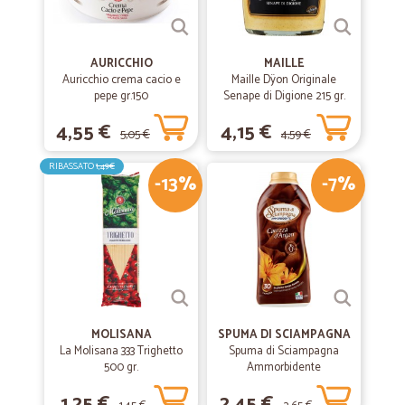
AURICCHIO
MAILLE
Auricchio crema cacio e
Maille Dÿon Originale
pepe gr.150
Senape di Digione 215 gr.
4,55 €
4,15 €
5,05 €
4,59 €
RIBASSATO
1,49€
-13%
-7%
MOLISANA
SPUMA DI SCIAMPAGNA
La Molisana 333 Trighetto
Spuma di Sciampagna
500 gr.
Ammorbidente
Concentrato Carezza
1,25 €
2,45 €
d'Argan 600 ml