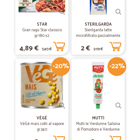
STAR
STERILGARDA
Gran ragu Star classico
Sterilgarda latte
gr.180 x2
microfiltrato parzialmente
scremato lt.1
4,89 €
2 €
5,45 €
2,19 €
-20%
-22%
VÉGÉ
MUTTI
VèGè mais cotti al vapore
Mutti le Verdurine Salsina
gr.340
di Pomodoro e Verdurine
130 g