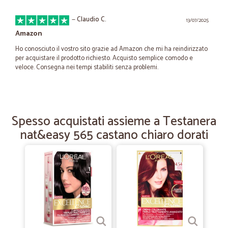
—
Claudio C.
13/07/2025
Amazon
Ho conosciuto il vostro sito grazie ad Amazon che mi ha reindirizzato
per acquistare il prodotto richiesto. Acquisto semplice comodo e
veloce. Consegna nei tempi stabiliti senza problemi.
—
Silvia P.
06/07/2025
Prima esperienza con Cicalia.
Spesso acquistati assieme a Testanera
nat&easy 565 castano chiaro dorati
Ho avuto un'ottima esperienza con Cicalia: consegna nei tempi
stabiliti, packaging notevole, gentilezza e correttezza da parte della
persona che mi ha consegnato la spesa richiesta. Marciana
—
Claudio V.
29/11/2023
Comportamento commerciale corretto
Comportamento commerciale corretto