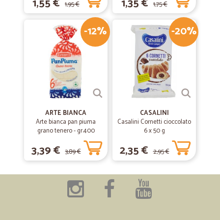
1,55 €
1,35 €
1,95 €
1,75 €
-12%
-20%
ARTE BIANCA
CASALINI
Arte bianca pan piuma
Casalini Cornetti cioccolato
grano tenero - gr.400
6 x 50 g
3,39 €
2,35 €
3,89 €
2,95 €