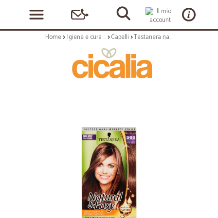
Home
Igiene e cura personale
Capelli
Testanera nat&easy 565 castano chiaro dorati