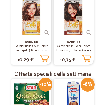
Tutto ok
Puntuali e precisi
—
Gloria T.
22/04/2019
Tutto come concordato,ottimo servizio.
Tutto come concordato,ottimo servizio.
GARNIER
GARNIER
Garnier Belle Color Colore
Garnier Belle Color Colore
per Capelli 5 Biondo Scuro
Luminoso, Tinta per Capelli
—
Emilio B.
15/02/2019
Bianchi 22 Castano
10,29 €
10,75 €
Spedizione rapidissima e curata
Naturale Nude
Spedizione rapidissima e curata. Molto buono il il servizio e il prezzo.
Offerte speciali della settimana
-10%
-8%