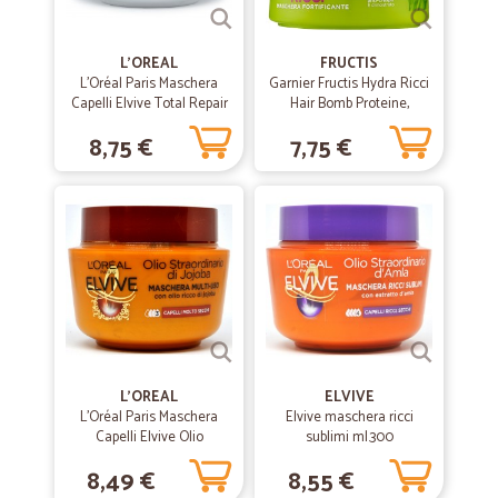
L'OREAL
FRUCTIS
L'Oréal Paris Maschera
Garnier Fructis Hydra Ricci
Capelli Elvive Total Repair
Hair Bomb Proteine,
5, Ricostituente per Capelli
maschera ultra idratante
8,75 €
7,75 €
Sciupati ml.300
320 ml
L'OREAL
ELVIVE
L'Oréal Paris Maschera
Elvive maschera ricci
Capelli Elvive Olio
sublimi ml.300
Straordinario, Azione
8,49 €
8,55 €
Nutriente per Capelli
Secchi ml.300