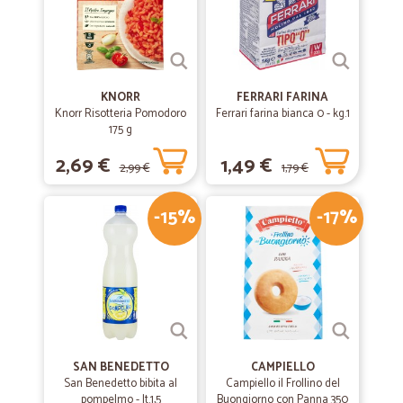
KNORR
FERRARI FARINA
Knorr Risotteria Pomodoro
Ferrari farina bianca 0 - kg.1
175 g
2,69 €
1,49 €
2,99 €
1,79 €
-15%
-17%
SAN BENEDETTO
CAMPIELLO
San Benedetto bibita al
Campiello il Frollino del
pompelmo - lt.1,5
Buongiorno con Panna 350