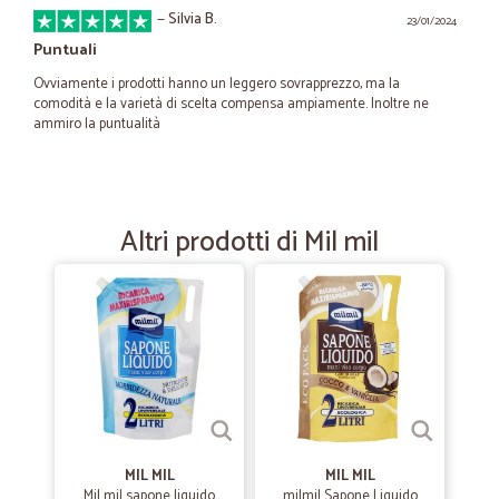
—
Silvia B.
23/01/2024
Puntuali
Ovviamente i prodotti hanno un leggero sovrapprezzo, ma la
comodità e la varietà di scelta compensa ampiamente. Inoltre ne
ammiro la puntualità
—
Trustpilot
23/02/2022
PRATICAMENTE PERFETTI
Altri prodotti di Mil mil
Ho scoperto questo sito cercando un supermercato online. Sono anni
ormai che acquisto presso di loro e ho avuto un solo problema
peraltro risolto immediatamente. Durante la pandemia sono stati la
mia salvezza, nonostante la mole di lavoro, ho sempre avuto la
merce ordinata in tempi ragionevoli e ho sempre trovato i prodotti di
cui avevo bisogno. Ora praticamente faccio sempre la spesa online su
Cicalia. Lo consiglio sicuramente soprattutto a chi non lo ha ancora
provato. Non ci si può sicuramente pentire.
MIL MIL
—
Valentina P.
MIL MIL
05/01/2021
Mil mil sapone liquido
milmil Sapone Liquido