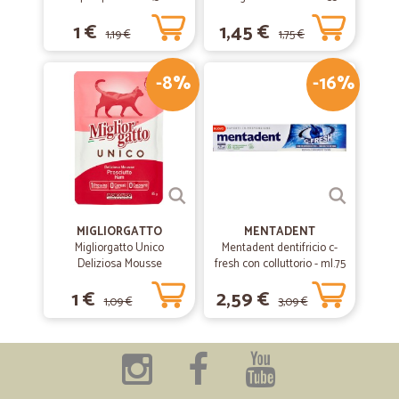
g
1 €
1,45 €
1,19 €
1,75 €
-8%
-16%
MIGLIORGATTO
MENTADENT
Migliorgatto Unico
Mentadent dentifricio c-
Deliziosa Mousse
fresh con colluttorio - ml.75
Prosciutto 85 gr.
1 €
2,59 €
1,09 €
3,09 €