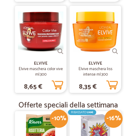
ELVIVE
ELVIVE
Elvive maschera color vive
Elvive maschera liss
ml.300
intense ml.300
8,65 €
8,35 €
Offerte speciali della settimana
RIBASSATO
1,99€
-10%
-16%