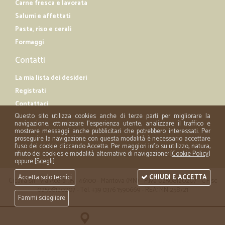
Carne fresca e lavorata
Salumi e affettati
Pasta, riso e cerali
Formaggi
Contatti
La mia lista dei desideri
Registrati
Contattaci
Questo sito utilizza cookies anche di terze parti per migliorare la
navigazione, ottimizzare l'esperienza utente, analizzare il traffico e
mostrare messaggi anche pubblicitari che potrebbero interessati. Per
proseguire la navigazione con questa modalità è necessario accettare
l'uso dei cookie cliccando Accetta. Per maggiori info su utilizzo, natura,
rifiuto dei cookies e modalità alternative di navigazione: [
Cookie Policy
]
oppure [
Scegli
]
Accetta solo tecnici
CHIUDI E ACCETTA
Cicalia srl - via Acerbi 35 - 46100 - Mantova (MN) - P.iva 02508120207 - C.Fisc
02508120207 - Tel. +39 0376 1590669 - REA: MN 258721
Fammi sciegliere