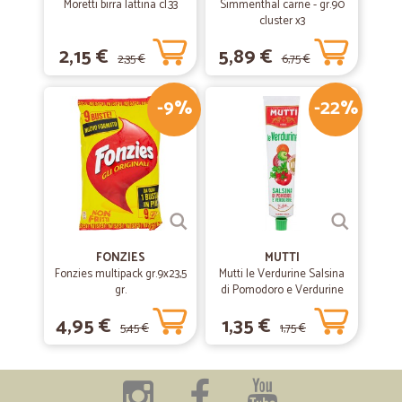
Moretti birra lattina cl.33
Simmenthal carne - gr.90
cluster x3
2,15 €
5,89 €
2,35 €
6,75 €
-9%
-22%
FONZIES
MUTTI
Fonzies multipack gr.9x23,5
Mutti le Verdurine Salsina
gr.
di Pomodoro e Verdurine
130 g
4,95 €
1,35 €
5,45 €
1,75 €