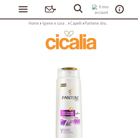
Home
Igiene e cura personale
Capelli
Pantene shampo prot. giov c/siero ml250