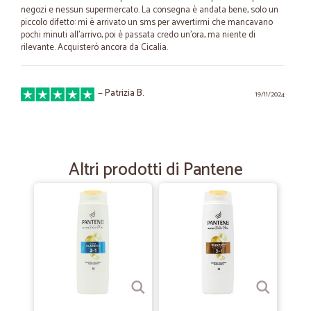
negozi e nessun supermercato. La consegna è andata bene, solo un
piccolo difetto: mi è arrivato un sms per avvertirmi che mancavano
pochi minuti all'arrivo, poi è passata credo un'ora, ma niente di
rilevante. Acquisterò ancora da Cicalia.
—
Patrizia B.
19/11/2024
Ordine birre
Velocissimo e preciso il mio ordine è arrivato
Altri prodotti di Pantene
—
Mariarosa G.
16/11/2023
La spesa a domicilio
Mi piace fare la spesa da casa e cicalia me lo ha reso possibile tanti
prodotti in offerta e anche prodotti freschi che arrivano direttamente
a casa mia anche se abito in un paesino in montagna grazie.
—
Anna R.
22/10/2023
Eccellente