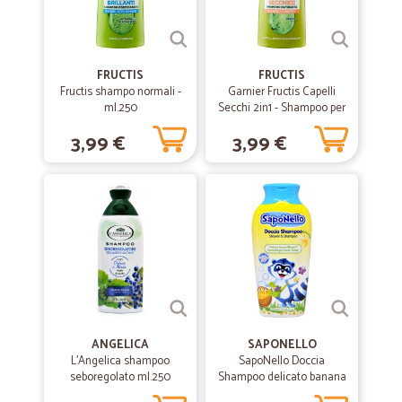
prodotti freschi buonissimi,ho fatto 2 ordini ultimamente, sempre
veloce la consegna, imballaggio perfetto, tutto OK,lo consiglio a tutti,
mi stupisco come ci siano alcune recensioni negative
FRUCTIS
FRUCTIS
Fructis shampo normali -
Garnier Fructis Capelli
ml.250
Secchi 2in1 - Shampoo per
capelli secchi, sciupati -
3,99 €
3,99 €
250 ml.
ANGELICA
SAPONELLO
L'Angelica shampoo
SapoNello Doccia
seboregolato ml.250
Shampoo delicato banana
250 ml.