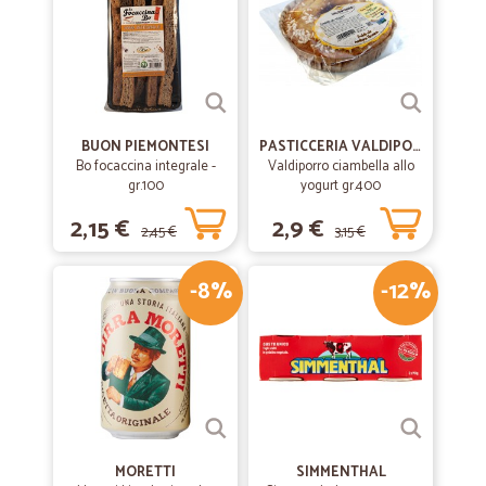
BUON PIEMONTESI
PASTICCERIA VALDIPORRO
Bo focaccina integrale -
Valdiporro ciambella allo
gr.100
yogurt gr.400
2,15 €
2,9 €
2,45 €
3,15 €
-8%
-12%
MORETTI
SIMMENTHAL