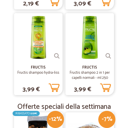
2,19 €
3,09 €
FRUCTIS
FRUCTIS
Fructis shampoo hydra-liss
Fructis shampoo 2 in 1 per
capelli normali - ml.250
3,99 €
3,99 €
Offerte speciali della settimana
RIBASSATO
2,59€
-12%
-7%