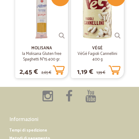
MOLISANA
VÉGÉ
la Molisana Gluten free
VéGé Fagioli Cannellini
Spaghetti N°15 400 gr.
400 g
2,45 €
1,19 €
2,65 €
1,39 €
Informazioni
Tempi di spedizione
Metodi di pagamento