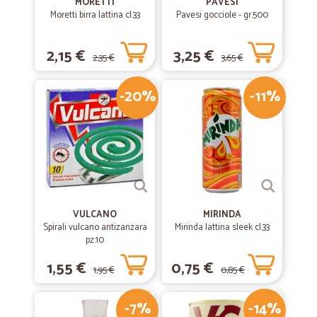
MORETTI
PAVESI
Moretti birra lattina cl.33
Pavesi gocciole - gr.500
2,15 €
3,25 €
2,35 €
3,65 €
-20%
-11%
VULCANO
MIRINDA
Spirali vulcano antizanzara
Mirinda lattina sleek cl.33
pz.10
1,55 €
0,75 €
1,95 €
0,85 €
-7%
-14%