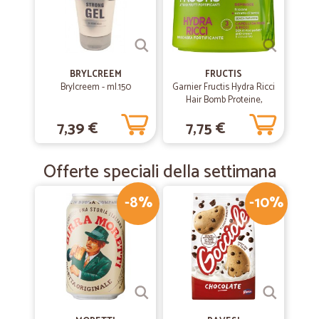
—
Armanda V.
20/02/2020
prodotti ottimi arrivati velocemente.
prodotti ottimi arrivati velocemente.
BRYLCREEM
FRUCTIS
Brylcreem - ml.150
Garnier Fructis Hydra Ricci
Hair Bomb Proteine,
maschera ultra idratante
—
Giovanni R.
11/12/2019
7,39 €
7,75 €
320 ml
Puntuali
Puntuali È andata bene Soddisfatto
Offerte speciali della settimana
-8%
-10%