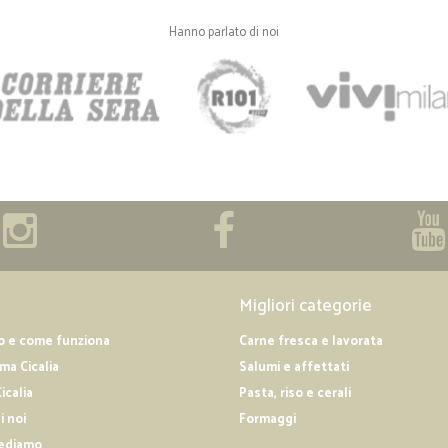
Hanno parlato di noi
Migliori categorie
o e come funziona
Carne fresca e lavorata
a Cicalia
Salumi e affettati
icalia
Pasta, riso e cerali
i noi
Formaggi
ediamo