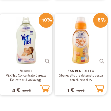
rodotto, introvabile o ad un prezzo esagerato su altri siti.
rato e spedizione celere. Che aggiungere? Al prossimo
-10%
-8%
08/09/2017
na spesa di "non deperibile", dato che era un caldo torrido
e arrivata in tempi rapidi. Arrivata il giorno dopo l'ordine;
e imballati. Le spese di spedizione davvero contenute.
erienza per acquistare prodotti che non reperisco nella mia
VERNEL
SAN BENEDETTO
VERNEL Concentrato Carezza
S.benedetto the deteinato pesca
Delicata 1,15L 46 lavaggi
con ciuccio cl.25
4 €
1 €
4,45 €
1,09 €