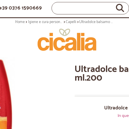
+39 0376 1590669
Home
Igiene e cura personale
Capelli
Ultradolce balsamo argan/mirt. - ml.200
Ultradolce ba
ml.200
Ultradolce
In que