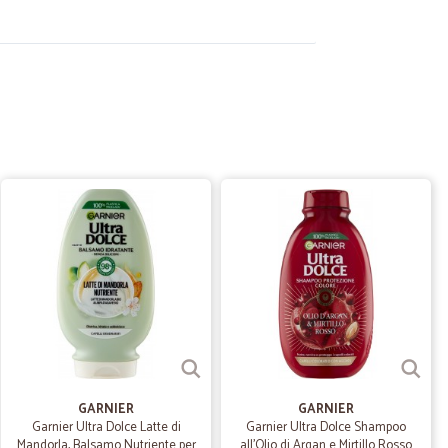
19/11/2024
difetto
tutto. MA ritengo, con tutto il rispetto, che il prezzo di
sto sono super soddisfatto.
17/01/2024
23/10/2020
GARNIER
GARNIER
Garnier Ultra Dolce Latte di
Garnier Ultra Dolce Shampoo
Mandorla, Balsamo Nutriente per
all'Olio di Argan e Mirtillo Rosso