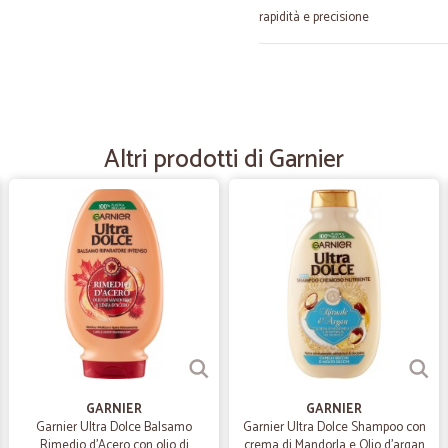
rapidità e precisione
—
Rodolfo A.
Ottimo servizio , ma con un 
IO mi son trovato benissimo in quasi 
Altri prodotti di Garnier
spedizione sia un po alto. Per il re
—
Alfredina S.
CONSEGNA OK
CONSEGNA OK
—
Rinaldo M.
Servizio preciso e veloce
Servizio preciso e veloce
GARNIER
GARNIER
Garnier Ultra Dolce Balsamo
Garnier Ultra Dolce Shampoo con
Rimedio d'Acero con olio di
crema di Mandorla e Olio d'argan