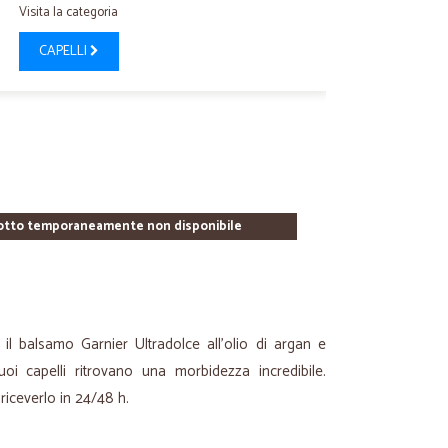
Visita la categoria
CAPELLI
otto temporaneamente non disponibile
ti il balsamo Garnier Ultradolce all'olio di argan e
 tuoi capelli ritrovano una morbidezza incredibile.
per riceverlo in 24/48 h.