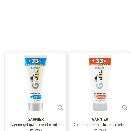
GARNIER
GARNIER
Garnier gel grafic crea-fix forte -
Garnier gel mega-fix extra forte -
ml.200
ml.200