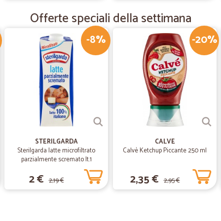
Ho conosciuto Cicalia cercando un p
Prezzi convenienti, imballaggio cu
Offerte speciali della settimana
acquisto! Consigliato!
-8%
-20%
—
Trustpilot
Ottima esperienza
Ottima esperienza. Ho effettuato u
di piena estate e non sapevo se foss
i prodotti scelti erano ottimament
Molto probabilmente ripeterò l'esp
zona.
STERILGARDA
CALVE
Sterilgarda latte microfiltrato
Calvè Ketchup Piccante 250 ml
parzialmente scremato lt.1
2 €
2,35 €
2,19 €
2,95 €