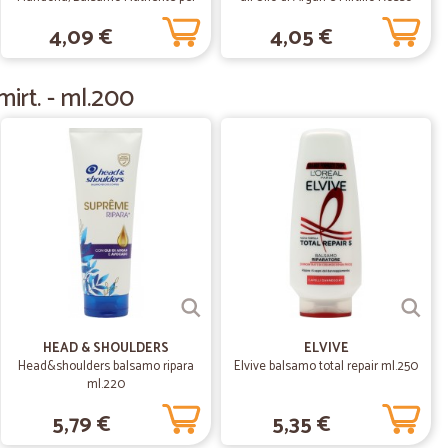
Capelli Normali, 200 ml
per capelli colorati, 250 ml
.
17/06/2019
4,09 €
4,05 €
irt. - ml.200
05/05/2019
06/04/2019
ravi.
HEAD & SHOULDERS
ELVIVE
Head&shoulders balsamo ripara
Elvive balsamo total repair ml.250
ml.220
10/03/2019
5,79 €
5,35 €