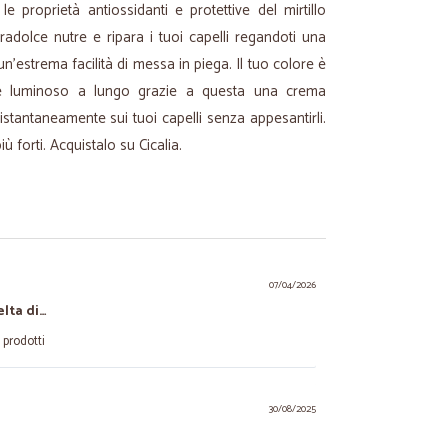
 le proprietà antiossidanti e protettive del mirtillo
radolce nutre e ripara i tuoi capelli regandoti una
’estrema facilità di messa in piega. Il tuo colore è
te luminoso a lungo grazie a questa una crema
e istantaneamente sui tuoi capelli senza appesantirli.
più forti. Acquistalo su Cicalia.
07/04/2026
lta di…
 prodotti
30/08/2025