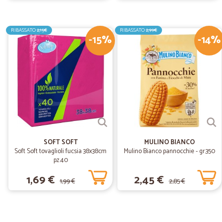
RIBASSATO
2,15€
RIBASSATO
2,99€
-15%
-14%
SOFT SOFT
MULINO BIANCO
Soft Soft tovaglioli fucsia 38x38cm
Mulino Bianco pannocchie - gr.350
pz.40
1,69 €
2,45 €
1,99 €
2,85 €