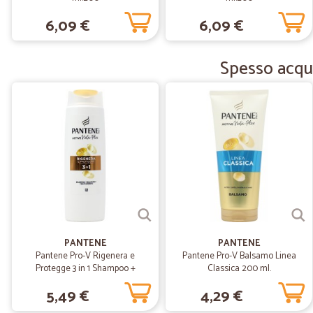
6,09 €
6,09 €
Spesso acqui
PANTENE
PANTENE
Pantene Pro-V Rigenera e
Pantene Pro-V Balsamo Linea
Protegge 3 in 1 Shampoo +
Classica 200 ml.
Balsamo + Trattamento Active
5,49 €
4,29 €
Nutri-Plex 250 ml