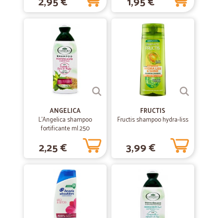
2,95 €
1,95 €
Brillantezza 250 ml
—
Trustpilot
30/07/2017
Venditore competente e affidabile ..... ma un po' di
fiducia non guasterebbe.
Venditore competente e affidabile. Mi hanno consegnato il materiale
acquistato ben imballato e nella quantita' pattuita. L' unico neo e' il
pagamento con bonifico bancario (che e' l' unico che non prevede
ulteriori costi), spediscono la merce esclusivamente quando gli viene
accreditato l' importo e quindi passano inevitabilmente 4/5 giorni. A
nulla serve, per abbreviare i tempi, inviare la copia del bonifico con gli
estremi del movimento bancario gia' effettuato e' peraltro
ANGELICA
FRUCTIS
irreversibile.
L'Angelica shampoo
Fructis shampoo hydra-liss
fortificante ml.250
2,25 €
3,99 €