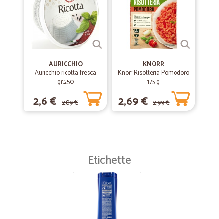
AURICCHIO
KNORR
Auricchio ricotta fresca
Knorr Risotteria Pomodoro
gr.250
175 g
2,6 €
2,69 €
2,89 €
2,99 €
Etichette