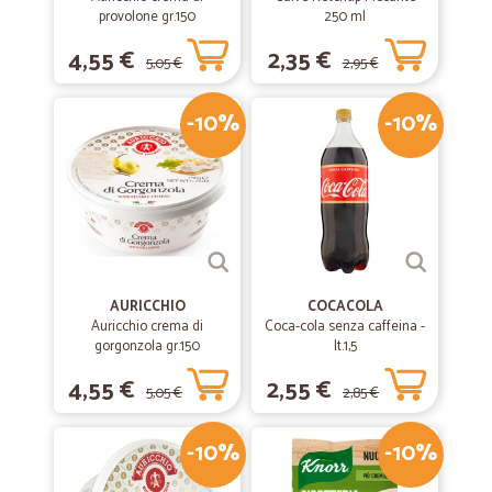
provolone gr.150
250 ml
4,55 €
2,35 €
5,05 €
2,95 €
-10%
-10%
AURICCHIO
COCACOLA
Auricchio crema di
Coca-cola senza caffeina -
gorgonzola gr.150
lt.1,5
4,55 €
2,55 €
5,05 €
2,85 €
-10%
-10%