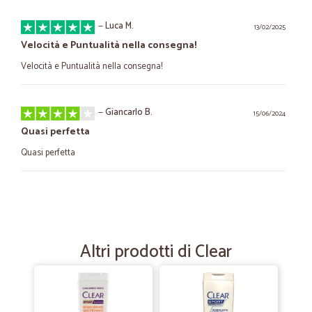
—
Luca M.
13/02/2025
Velocità e Puntualità nella consegna!
Velocità e Puntualità nella consegna!
—
Giancarlo B.
15/06/2024
Quasi perfetta
Quasi perfetta
—
Claudio T.
26/02/2021
Questo e` stato il mio terzo acquisto e…
Questo e` stato il mio terzo acquisto e come sempre sono rimasto
Altri prodotti di Clear
soddisfatto dall`ordine alla consegna.
—
Roberta S.
25/07/2020