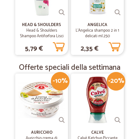
HEAD & SHOULDERS
ANGELICA
Head & Shoulders
L'Angelica shampoo 2 in 1
Shampoo Antiforfora Lisci
delicati ml.250
& Setosi 250 ml
5,79 €
2,35 €
Offerte speciali della settimana
-10%
-20%
AURICCHIO
CALVE
Auricchio crema di
Calvè Ketchup Piccante