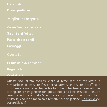
Dicono di noi
Dove spediamo
Migliori categorie
Carne fresca e lavorata
Salumi e affettati
Pasta, riso e cerali
Formaggi
Contatti
La mia lista dei desideri
Registrati
Contattaci
Questo sito utilizza cookies anche di terze parti per migliorare la
navigazione, ottimizzare l'esperienza utente, analizzare il traffico e
mostrare messaggi anche pubblicitari che potrebbero interessati. Per
proseguire la navigazione con questa modalità è necessario accettare
l'uso dei cookie cliccando Accetta. Per maggiori info su utilizzo, natura,
rifiuto dei cookies e modalità alternative di navigazione: [
Cookie Policy
]
oppure [
Scegli
]