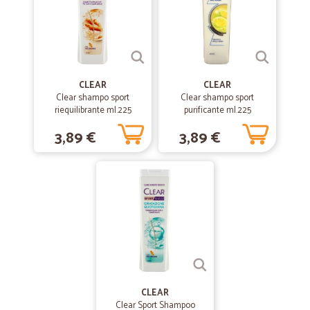
Veloce e precisa
Veloce e precisa
—
Paolo C.
02/06/2020
CLEAR
CLEAR
tutto bene
Clear shampo sport
Clear shampo sport
riequilibrante ml.225
purificante ml.225
tutto bene, prezzi un po' alti
3,89 €
3,89 €
—
Poloni S.
11/01/2020
Eccellente
Eccellente, non c'è nulla da aggiungere, è stata solamente una
conferma.
—
Ignazio P.
16/07/2019
Confezioni di acqua
CLEAR
Ho ordinato alcune confezioni di acqua; l'ordine è stato evaso in 24
Clear Sport Shampoo
ore con un corriere efficiente; un unico difetto, se così si può dire, è