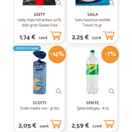
JOXTY
SAILA
Joxty chips full protein 42%
Saila liquirizia confetti
chilli gr.50 Gluten Free
Teneri 75 gr.
1,74 €
2,25 €
1,99 €
2,55 €
RIBASSATO
2,45€
-14%
-7%
SCOTTI
SPRITE
Scotti risette riso - gr.150
Sprite bottiglia - lt.1,5
2,05 €
2,59 €
2,39 €
2,79 €