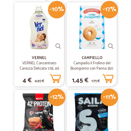
-10%
-17%
VERNEL
CAMPIELLO
VERNEL Concentrato
Campiello il Frollino del
Carezza Delicata 1,15L 46
Buongiorno con Panna 350
lavaggi
g
4 €
1,45 €
4,45 €
1,75 €
-12%
-11%