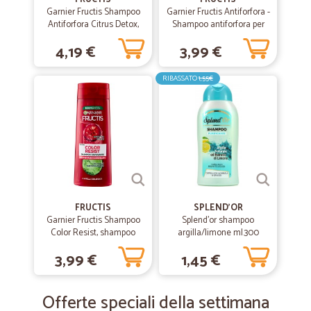
Garnier Fructis Shampoo
Garnier Fructis Antiforfora -
Antiforfora Citrus Detox,
Shampoo antiforfora per
ideale per capelli grassi,
capelli normali - 250 ml
4,19 €
3,99 €
250 ml
RIBASSATO
1,55€
FRUCTIS
SPLEND'OR
Garnier Fructis Shampoo
Splend'or shampoo
Color Resist, shampoo
argilla/limone ml.300
ravvivante per capelli
3,99 €
1,45 €
colorati 250 ml
Offerte speciali della settimana