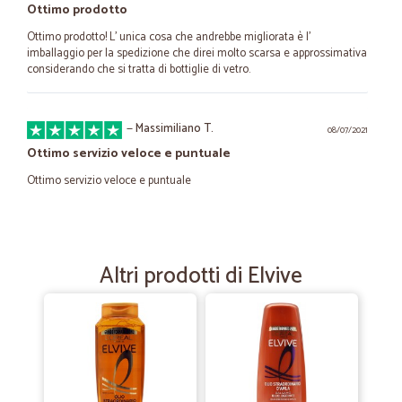
Ottimo prodotto
Ottimo prodotto! L' unica cosa che andrebbe migliorata è l'
imballaggio per la spedizione che direi molto scarsa e approssimativa
considerando che si tratta di bottiglie di vetro.
—
Massimiliano T.
08/07/2021
Ottimo servizio veloce e puntuale
Ottimo servizio veloce e puntuale
—
Trustpilot
18/02/2021
Eccellente servizio.
Altri prodotti di Elvive
Eccellente servizio.. Sono davvero impressionata sulla rapidità che ho
ricevuto l ordine
—
Trustpilot
18/12/2020
Ottimo servizio!