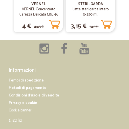
VERNEL
STERILGARDA
VERNEL Concentrato
Latte sterilgarda intero
—
Samantha C.
12/06/2019
Carezza Delicata 1,15L 46
3x250 ml.
Prodotti arrivati nei tempi previsti
lavaggi
4 €
3,15 €
Prodotti arrivati nei tempi previsti, tutti di ottima qualità.
4,45 €
3,45 €
—
Angelo maria R.
23/03/2019
Sempre perfetti grazie mille di tutto
Sempre perfetti grazie mille di tutto
Informazioni
Tempi di spedizione
Metodi di pagamento
Condizioni d'uso e di vendita
Privacy e cookie
Cookie banner
Cicalia