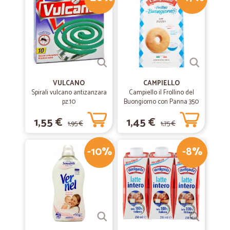
intorno a.mezzanotte, ma comprensibile per il periodo.
—
Massimo P.
03/03/2020
Qualche disguido sul primo ordine
Qualche disguido sul primo ordine, ma per il resto tutto bene, ottima
qualità dei prodotti
VULCANO
CAMPIELLO
Spirali vulcano antizanzara
Campiello il Frollino del
pz.10
Buongiorno con Panna 350
—
Alessandro G.
g
20/02/2020
1,55 €
1,45 €
1,95 €
1,75 €
Molto buono
Ho fatto due ordini tutto ok. Molto rapidi e sono soddisfatto dei
-10%
-8%
prodotti.
—
Vair A.
10/10/2019
Ottimi prodotti,prezzi…
Ottimi prodotti,prezzi convenienti,spedizione veloce