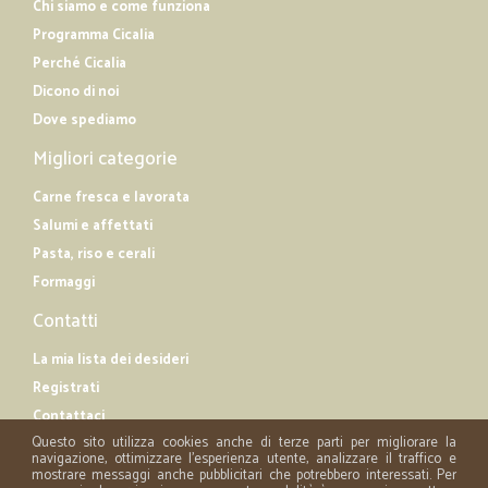
Chi siamo e come funziona
Programma Cicalia
Perché Cicalia
Dicono di noi
Dove spediamo
Migliori categorie
Carne fresca e lavorata
Salumi e affettati
Pasta, riso e cerali
Formaggi
Contatti
La mia lista dei desideri
Registrati
Contattaci
Questo sito utilizza cookies anche di terze parti per migliorare la
navigazione, ottimizzare l'esperienza utente, analizzare il traffico e
mostrare messaggi anche pubblicitari che potrebbero interessati. Per