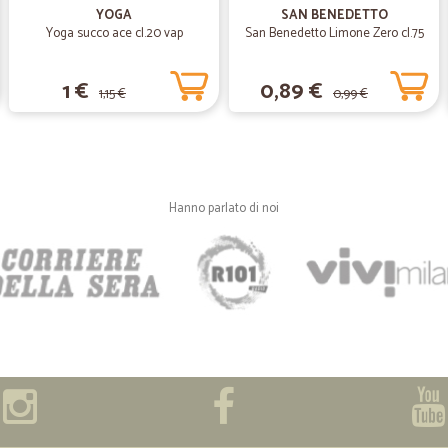
Sono soddisfattook
YOGA
SAN BENEDETTO
Sono soddisfatto
Yoga succo ace cl.20 vap
San Benedetto Limone Zero cl.75
1 €
0,89 €
1,15 €
0,99 €
—
Enzo D.
più che soddisfatto precisi e
più che soddisfatto precisi e veloc
Hanno parlato di noi
—
Walter B.
ottimo venditore
ottimo venditore! consigliato!!!
—
Giancarlo P.
Sempre puntuali impeccabili.
Sempre puntuali impeccabili... comp