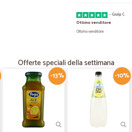
—
Giulip C.
Ottimo venditore
Ottimo venditore
—
Antongiulio
Bravi economici e rapidissim
Offerte speciali della settimana
Bravi economici e rapidissimi nell
-13%
-10%
—
Vittorio T.
Servizio perfetto
Servizio perfetto, spedizione come
—
Fabio B.