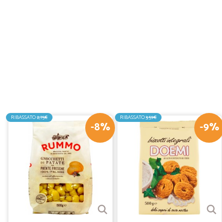
RIBASSATO
2,75€
RIBASSATO
3,59€
-8%
-9%