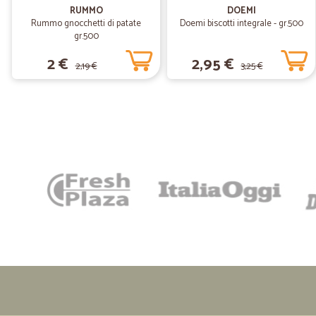
RUMMO
DOEMI
Rummo gnocchetti di patate
Doemi biscotti integrale - gr.500
gr.500
2 €
2,95 €
2,19 €
3,25 €