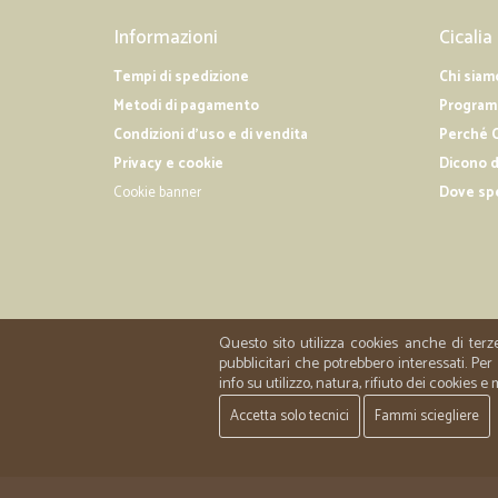
Informazioni
Cicalia
Tempi di spedizione
Chi siam
Metodi di pagamento
Programm
Condizioni d'uso e di vendita
Perché C
Privacy e cookie
Dicono d
Cookie banner
Dove sp
Questo sito utilizza cookies anche di terz
pubblicitari che potrebbero interessati. P
info su utilizzo, natura, rifiuto dei cookies e
Accetta solo tecnici
Fammi sciegliere