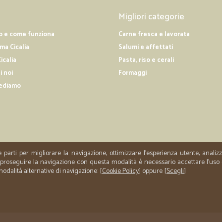
—
Vito G.
Migliori categorie
Siete stati bravissimi compl
o e come funziona
Carne fresca e lavorata
Siete stati bravissimi complimenti
a Cicalia
Salumi e affettati
icalia
Pasta, riso e cerali
—
Sandro S.
i noi
Formaggi
Velocissimi nella consegna
ediamo
Velocissimi nella consegna
e parti per migliorare la navigazione, ottimizzare l'esperienza utente, anali
er proseguire la navigazione con questa modalità è necessario accettare l'uso
 modalità alternative di navigazione: [
Cookie Policy
] oppure [
Scegli
]