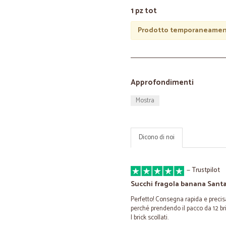
1 pz tot
Prodotto temporaneament
Approfondimenti
Mostra
Dicono di noi
—
Trustpilot
Succhi fragola banana Santa
Perfetto! Consegna rapida e precisa
perché prendendo il pacco da 12 bri
I brick scollati.