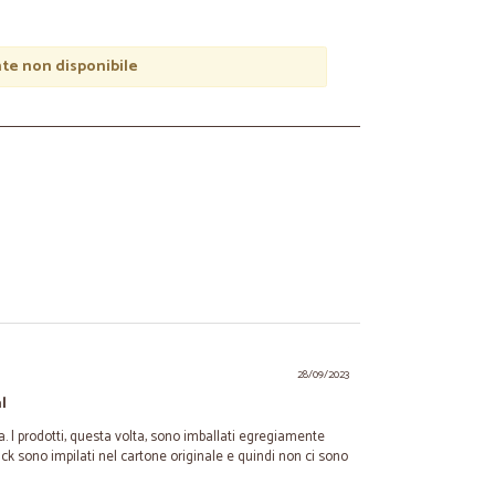
e non disponibile
28/09/2023
l
. I prodotti, questa volta, sono imballati egregiamente
ck sono impilati nel cartone originale e quindi non ci sono