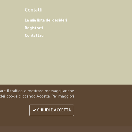
07/03/2020
Contatti
imenti alla…
La mia lista dei desideri
 alla prossima
Registrati
Contattaci
13/12/2019
zzare il traffico e mostrare messaggi anche
 dei cookie cliccando Accetta. Per maggiori
CHIUDI E ACCETTA