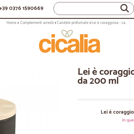
+39 0376 1590669
Home
Complementi arredo
Candele profumate
Lei è coraggiosa - candela aloe vera da 200 ml
Lei è coraggi
da 200 ml
Lei è coraggio
In que