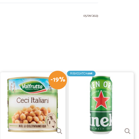
05/09/2023
 V.
27/08/2022
i nella…
a consegna.
RIBASSATO
1,35€
-19%
11/06/2022
 dichiarata e ottimo imballo
01/10/2021