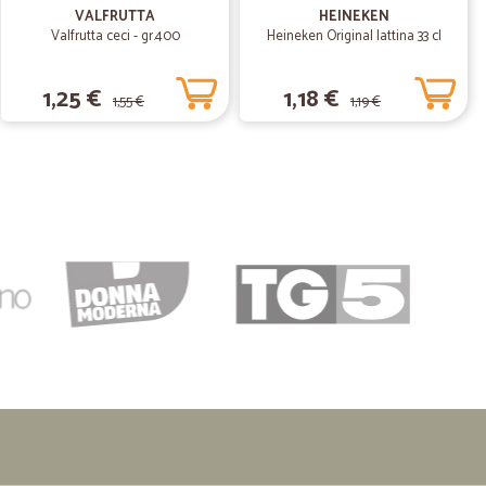
VALFRUTTA
HEINEKEN
Valfrutta ceci - gr.400
Heineken Original lattina 33 cl
1,25 €
1,18 €
1,55 €
1,19 €
25/08/2021
 veloci
i. gradito anche l'omaggio
01/06/2020
05/06/2020
.
limenti !!