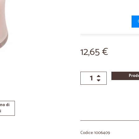
12,65 €
Prod
no di
i
Codice: 1006409