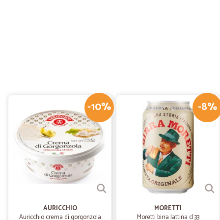
-10%
-8%
AURICCHIO
MORETTI
Auricchio crema di gorgonzola
Moretti birra lattina cl.33