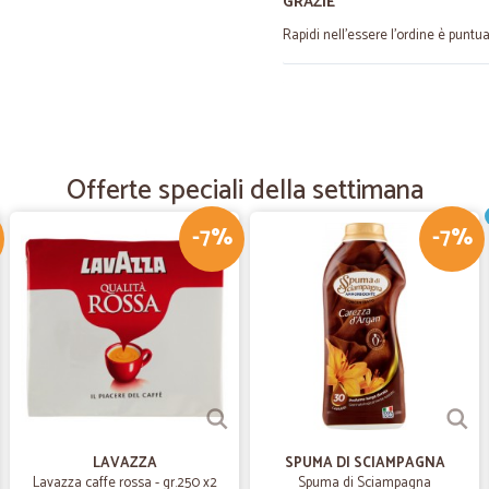
GRAZIE
Rapidi nell'essere l'ordine è puntu
—
Claudio T.
Questo e` stato il mio terzo
Questo e` stato il mio terzo acqui
Offerte speciali della settimana
alla consegna.
-7%
-7%
—
Vittorio G.
Velocissimi.
Velocissimi.
—
Claudia G.
Veloci nella consegna
Veloci nella consegna
LAVAZZA
SPUMA DI SCIAMPAGNA
Lavazza caffe rossa - gr.250 x2
Spuma di Sciampagna