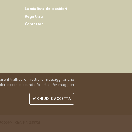
 chiara
La mia lista dei desideri
Registrati
Contattaci
18/01/2019
nei tempi previsti.Molto apprezzato è stato il fatto che le
e al corriere e dell'orario di consegna della stessa siano
 sms, il che rende la cosa più comoda e visibile rispetto
llegamento ad internet per essere viste.
zzare il traffico e mostrare messaggi anche
 dei cookie cliccando Accetta. Per maggiori
CHIUDI E ACCETTA
 1590669 - REA: MN 258721