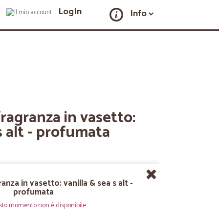
LogIn
Info
ragranza in vasetto:
s alt - profumata
nza in vasetto: vanilla & sea s alt -
profumata
sto momento non è disponibile