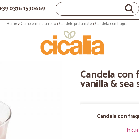
+39 0376 1590669
Home
Complementi arredo
Candele profumate
Candela con fragranza in vasetto: vanilla & sea s alt - profumata
Candela con f
vanilla & sea 
Candela con fragra
In que