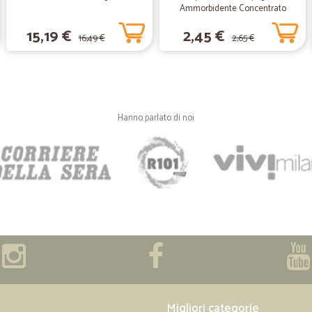
Ammorbidente Concentrato
Carezza d'Argan 600 ml
—
Elis S.
15,19 €
2,45 €
16,49 €
2,65 €
Fantastici
Fantastici! Consegna in tempo e cib
—
Claudia B.
Hanno parlato di noi
Puntuali e professionali!
Puntuali e professionali!
—
Marcello R.
Veloci e precisi Ottimo prod
Veloci e precisi Ottimo prodotto
—
Roberta S.
Migliori categorie
Consegna puntuale comunic