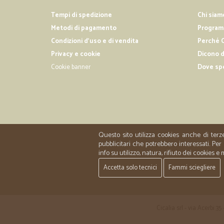
Tempi di spedizione
Chi siam
Metodi di pagamento
Programm
Condizioni d'uso e di vendita
Perché C
Privacy e cookie
Dicono d
Cookie banner
Dove sp
Questo sito utilizza cookies anche di terz
pubblicitari che potrebbero interessati. P
info su utilizzo, natura, rifiuto dei cookies e
Accetta solo tecnici
Fammi sciegliere
Cicalia srl - via Acerbi