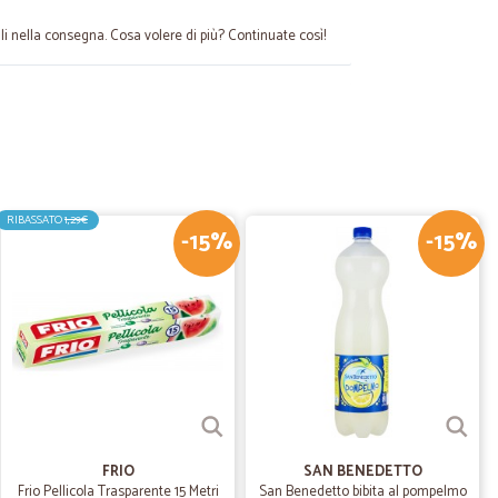
ali nella consegna. Cosa volere di più? Continuate così!
26/02/2021
 acquisto e…
sto e come sempre sono rimasto soddisfatto dall`ordine
RIBASSATO
1,29€
-15%
-15%
04/10/2020
10/10/2020
FRIO
SAN BENEDETTO
Frio Pellicola Trasparente 15 Metri
San Benedetto bibita al pompelmo