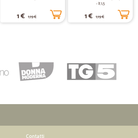
- lt.1,5
23/09/2020
1 €
1 €
1,19 €
1,19 €
i freschi.
13/06/2020
01/06/2019
otto
09/03/2019
Contatti
azione chiara