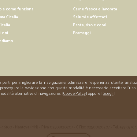
Consegna puntuale comunicazione
o e come funziona
Carne fresca e lavorata
a Cicalia
Salumi e affettati
icalia
Pasta, riso e cerali
—
Deborah O.
i noi
Formaggi
Buon acquisto online
ediamo
La consegna è stata molto veloce e 
notifiche di affidamento della merc
state mandate direttamente tramite
alle notifiche che richiedono un co
e parti per migliorare la navigazione, ottimizzare l'esperienza utente, anali
er proseguire la navigazione con questa modalità è necessario accettare l'uso
 modalità alternative di navigazione: [
Cookie Policy
] oppure [
Scegli
]
 35 - 46100 - Mantova (MN) - P.iva 02508120207 - C.Fisc 02508120207 - Tel. +39 0376