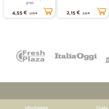
gr.150
4,55 €
2,15 €
5,05 €
2,35 €
Informazioni
Cicalia