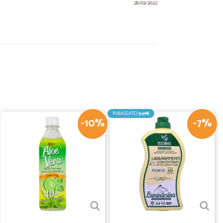
28/03/2022
29/08/2021
a super veloce,prodotti imballati perfettamente.
ia spesa farò sempre con Cicalia.
RIBASSATO
3,49€
-10%
-7%
29/07/2021
ispetto alla mia spesa. SUPERLATIVI. Grazie
17/06/2020
vati…