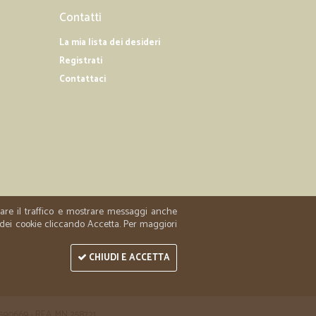
15/07/2019
Contatti
La mia lista dei desideri
golari servizio impeccabile e anche l'omaggio, meglio di
Registrati
Contattaci
22/03/2019
 In tempi…
empi rapidi con scadenze lunghe. molto soddisfatto
zzare il traffico e mostrare messaggi anche
 dei cookie cliccando Accetta. Per maggiori
CHIUDI E ACCETTA
 1590669 - REA: MN 258721