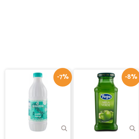
-7%
-8%