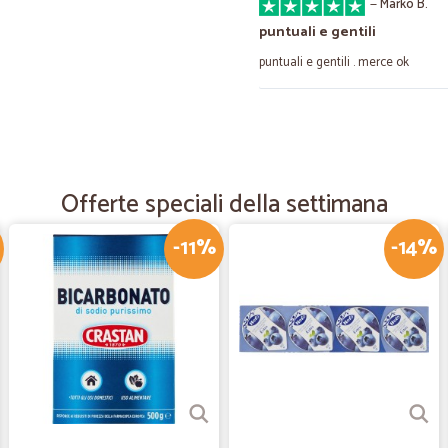
—
Marko B.
puntuali e gentili
puntuali e gentili . merce ok
—
Michaela B.
Mi sono trovata benissimo
Mi sono trovata benissimo, consegn
Offerte speciali della settimana
Consiglio a tutti! Sicuramente la m
-11%
-14%
—
Trustpilot
Consigliatissimo
Ottimo negozio, ha aggiunto roba r
—
Laura G.
Ho fatto parecchi ordini arri