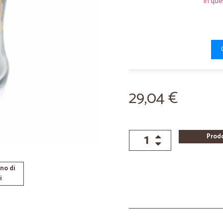
In que
29,04 €
Prod
no di
i