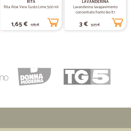
mpre integri e molto veloci
RITA
LAVANDERINA
Rita Aloe Vera Gusto Lime 500 ml
Lavanderina lavapavimento
concentrato fiorito bio lt.1
04/06/2020
1,65 €
3 €
1,85 €
3,25 €
a…
cissima la rifaccio sicuramente
25/02/2020
ni e in tempi record come descritto sul sito. Grazie!
.
30/01/2020
 : importo minimo per ordinazione ,prescindendo dalle