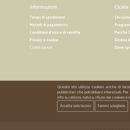
Informazioni
Cicalia
Tempi di spedizione
Chi siam
Metodi di pagamento
Programm
Condizioni d'uso e di vendita
Perché C
Privacy e cookie
Dicono d
Cookie banner
Dove sp
Questo sito utilizza cookies anche di terz
pubblicitari che potrebbero interessati. P
info su utilizzo, natura, rifiuto dei cookies e
Accetta solo tecnici
Fammi sciegliere
Cicalia srl - via Acerbi