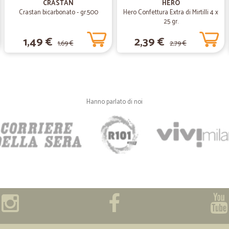
Ho fatto parecchi ordini arrivati se
CRASTAN
HERO
Crastan bicarbonato - gr.500
Hero Confettura Extra di Mirtilli 4 x
25 gr.
—
Minetta B.
1,49 €
2,39 €
1,69 €
2,79 €
Bellissima puntuale comod
Bellissima puntuale comoda effica
—
Claudia C.
Hanno parlato di noi
OTTIMA ESPERIENZA
Ordine arrivato in perfette condizio
—
Giuseppe P
Puntualità e precisione.
Puntualità e precisione. Unico neo
spese di spedizione