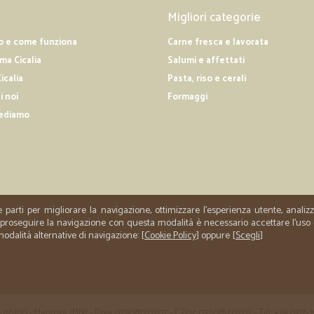
—
A tonio F.
Migliori categorie
Prezzi buoni
o e come funziona
Carne fresca e lavorata
Prezzi buoni, tempi di consegna re
a Cicalia
Salumi e affettati
cosi.....grazie.
icalia
Pasta, riso e cerali
i noi
Formaggi
—
Maurizio C.
ediamo
La merce richiesta è arrivata
La merce richiesta è arrivata In t
e parti per migliorare la navigazione, ottimizzare l'esperienza utente, anali
er proseguire la navigazione con questa modalità è necessario accettare l'uso
 modalità alternative di navigazione: [
Cookie Policy
] oppure [
Scegli
]
 35 - 46100 - Mantova (MN) - P.iva 02508120207 - C.Fisc 02508120207 - Tel. +39 0376