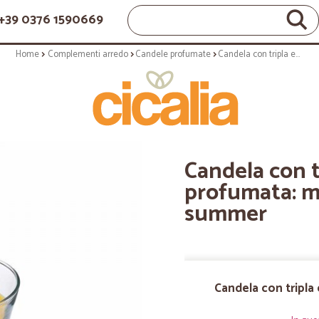
+39 0376 1590669
Home
Complementi arredo
Candele profumate
Candela con tripla essenza profumata: medium fruits of summer
Candela con t
profumata: m
summer
Candela con tripla