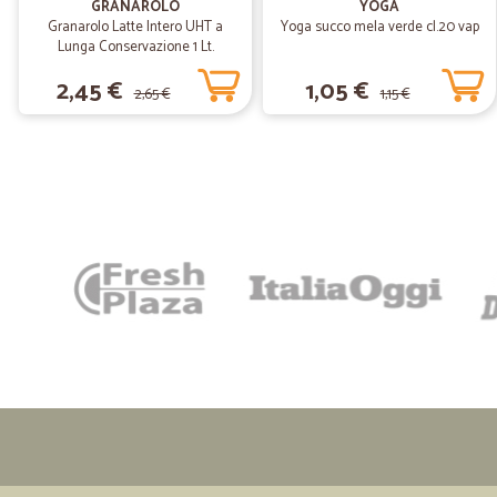
GRANAROLO
YOGA
Granarolo Latte Intero UHT a
Yoga succo mela verde cl.20 vap
Lunga Conservazione 1 Lt.
2,45 €
1,05 €
2,65 €
1,15 €