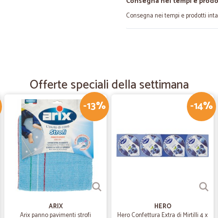
Consegna nei tempi e prodott
Consegna nei tempi e prodotti intat
—
Emanuela M
Sono diversi anni che acqui
Sono diversi anni che acquisto da c
Offerte speciali della settimana
disponibilità. Molto veloci nelle spe
-13%
-14%
—
Gianluca G.
Frutta molto buona
Frutta molto buona, formaggi norm
trancio. Rapidità di spedizione e re
—
Maria irene 
Grande velocità nella cons
ARIX
HERO
Grande velocità nella consegna
Arix panno pavimenti strofi
Hero Confettura Extra di Mirtilli 4 x