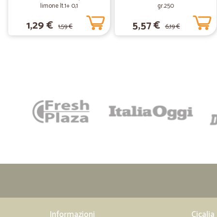
limone lt.1+ 0,1
gr.250
1,29 €
5,57 €
1,59 €
6,19 €
Informazioni
Cicalia