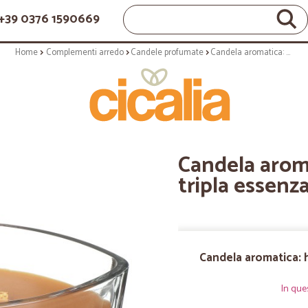
+39 0376 1590669
Home
Complementi arredo
Candele profumate
Candela aromatica: holiday cheer tripla essenza - serie jar - ellittica
Candela aroma
tripla essenza 
Candela aromatica: ho
In que