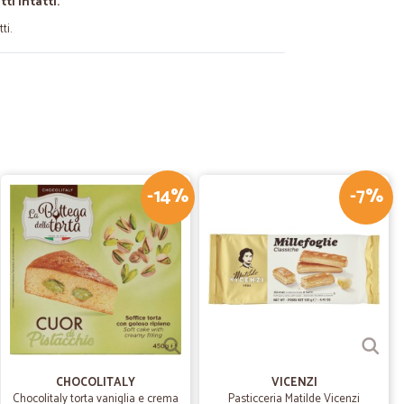
i intatti.
ti.
.
29/12/2023
sto da…
icalia e mi trovo benissimo. Prezzi buoni e ottima
dizioni. Molta cortesia. Grazie
-14%
-7%
21/09/2022
ali come supermercato ma più cari, così come affettati in
frigerata
Z.
24/02/2021
egna
CHOCOLITALY
VICENZI
Chocolitaly torta vaniglia e crema
Pasticceria Matilde Vicenzi