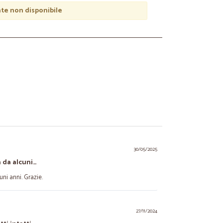
e non disponibile
30/05/2025
 da alcuni…
uni anni. Grazie.
27/11/2024