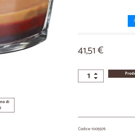
41,51 €
Prod
no di
i
Codice: 1005976