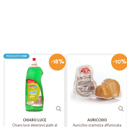
RIBASSATO
1,79€
-18%
-10%
CHIARO LUCE
AURICCHIO
Chiaro luce detersivo piatti al
Auricchio scamorza affumicata