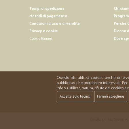
Tempi di spedizione
Chi siam
Metodi di pagamento
Programm
Condizioni d'uso e di vendita
Perché C
Privacy e cookie
Dicono d
Cookie banner
Dove sp
Questo sito utilizza cookies anche di terz
pubblicitari che potrebbero interessati. P
info su utilizzo, natura, rifiuto dei cookies e
Accetta solo tecnici
Fammi sciegliere
Cicalia srl - via Acerbi