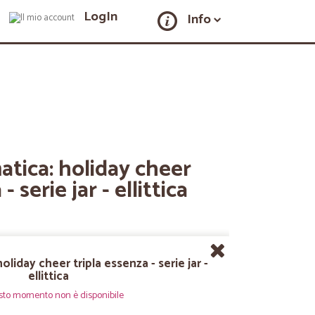
LogIn
Info
tica: holiday cheer
- serie jar - ellittica
liday cheer tripla essenza - serie jar -
ellittica
sto momento non è disponibile