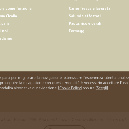
Consegna velocissima e per
o e come funziona
Carne fresca e lavorata
Consegna velocissima e perfetta
a Cicalia
Salumi e affettati
icalia
Pasta, riso e cerali
—
Raffaella C.
i noi
Formaggi
Ottimo prezzo sul prodotto 
ediamo
Ottimo prezzo sul prodotto acquis
e parti per migliorare la navigazione, ottimizzare l'esperienza utente, anali
er proseguire la navigazione con questa modalità è necessario accettare l'uso
 modalità alternative di navigazione: [
Cookie Policy
] oppure [
Scegli
]
 35 - 46100 - Mantova (MN) - P.iva 02508120207 - C.Fisc 02508120207 - Tel. +39 0376