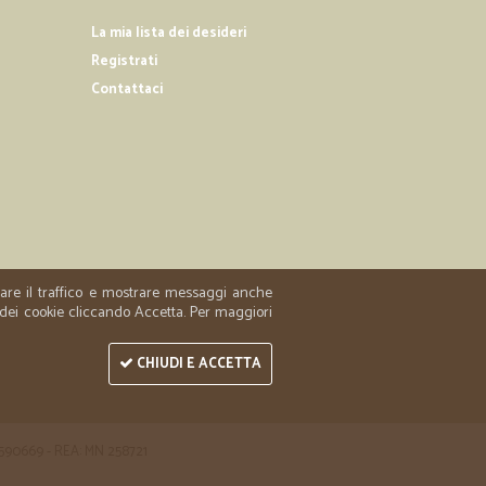
fetta
La mia lista dei desideri
Registrati
Contattaci
01/04/2019
acquistato e…
tato e consegna veloce
zzare il traffico e mostrare messaggi anche
 dei cookie cliccando Accetta. Per maggiori
CHIUDI E ACCETTA
 1590669 - REA: MN 258721