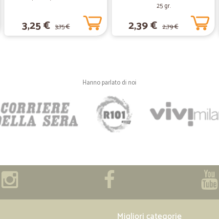
25 gr.
3,25 €
2,39 €
3,75 €
2,79 €
—
Giada R.
Comodo,rapido, ottimo servi
Comodo, rapido, ottimo imballaggio
Hanno parlato di noi
—
Marcel J.
Ottimo servizio
Ottimo servizio, rapido, preciso e p
—
Enrico B.
Uso cicalia da un paio d'anni
Uso cicalia da un paio d'anni e mi
—
Mariano V.
Migliori categorie